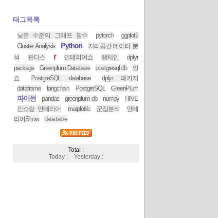
태그목록
낮은 수준의 그래프 함수
pytorch
ggplot2
Python
Cluster Analysis
지리공간 데이터 분
r
석
판다스
인테리어쇼
랭체인
dplyr
package
Greenplum Database
postgresql db
인
쇼
PostgreSQL database
dplyr 패키지
dataframe
langchain
PostgreSQL
GreenPlum
파이썬
pandas
greenplum db
numpy
HIVE
인쇼랑 인테리어
matplotlib
군집분석
인테
리어Show
data.table
Total :
Today :
Yesterday :