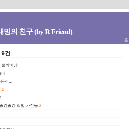
밍의 친구 (by R Friend)
홈
 9건
.+ 붙박이장
싱크대
문선...
편
2
.
사 중간중간 작업 사진들
2