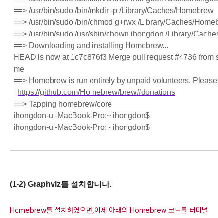
==> /usr/bin/sudo /bin/mkdir -p /Library/Caches/Homebrew
==> /usr/bin/sudo /bin/chmod g+rwx /Library/Caches/Home
==> /usr/bin/sudo /usr/sbin/chown ihongdon /Library/Cac
==> Downloading and installing Homebrew...
HEAD is now at 1c7c876f3 Merge pull request #4736 from sc
me
==> Homebrew is run entirely by unpaid volunteers. Please
https://github.com/Homebrew/brew#donations
==> Tapping homebrew/core
ihongdon-ui-MacBook-Pro:~ ihongdon$ 
ihongdon-ui-MacBook-Pro:~ ihongdon$ 
(1-2) Graphviz를 설치합니다. 
Homebrew를 설치하였으면,이제 아래의 Homebrew 코드를 터미널