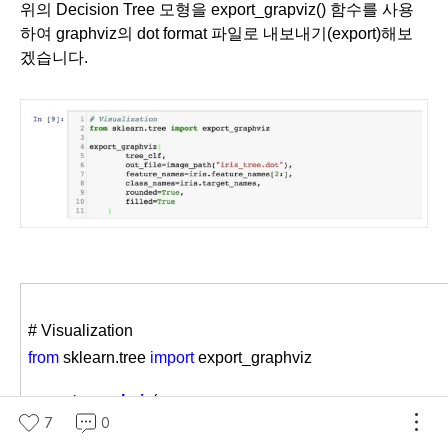
위의 Decision Tree 모형을 export_grapviz() 함수를 사용
하여 graphviz의 dot format 파일로 내보내기(export)해보
겠습니다.
# Visualization
from
sklearn
.tree
import
export_graphviz
export_graphviz
(
7
0
tree_clf,