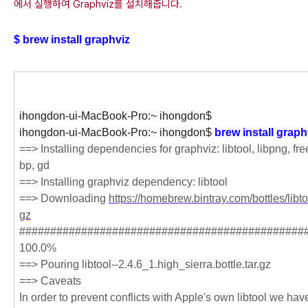
에서 실행하여 Graphviz를 설치해줍니다. 
$ brew install 
graphviz
ihongdon-ui-MacBook-Pro:~ ihongdon$ 
ihongdon-ui-MacBook-Pro:~ ihongdon$ 
brew install graph
==> Installing dependencies for graphviz: libtool, libpng, freet
bp, gd
==> Installing graphviz dependency: libtool
==> Downloading 
https://homebrew.bintray.com/bottles/libto
gz
###############################################
100.0%
==> Pouring libtool--2.4.6_1.high_sierra.bottle.tar.gz
==> Caveats
In order to prevent conflicts with Apple's own libtool we ha