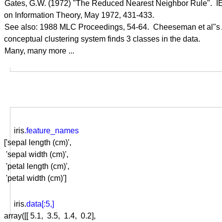
May 1972, 431-433.

ds 3 classes in the data.

iris
.feature_names
['sepal length (cm)',

 'sepal width (cm)',

 'petal length (cm)',

 'petal width (cm)']
iris.
data[:5,]
array([[ 5.1,  3.5,  1.4,  0.2],
