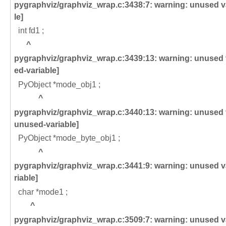
pygraphviz/graphviz_wrap.c:3438:7:
warning:
unused va
le]
int fd1 ;
^
pygraphviz/graphviz_wrap.c:3439:13:
warning:
unused 
ed-variable]
PyObject *mode_obj1 ;
^
pygraphviz/graphviz_wrap.c:3440:13:
warning:
unused 
unused-variable]
PyObject *mode_byte_obj1 ;
^
pygraphviz/graphviz_wrap.c:3441:9:
warning:
unused v
riable]
char *mode1 ;
^
pygraphviz/graphviz_wrap.c:3509:7:
warning:
unused va