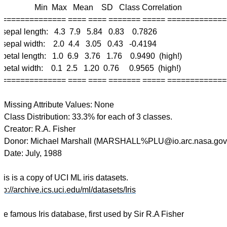
           Min  Max   Mean    SD   Class Correlation

===============

.83    0.7826

.43   -0.4194

0.9490  (high!)

0.9565  (high!)

===============

es: None

of 3 classes.

Fisher

.arc.nasa.gov)

 1988

ttp://archive.ics.uci.edu/ml/datasets/Iris
he famous Iris database, first used by Sir R.A Fisher
