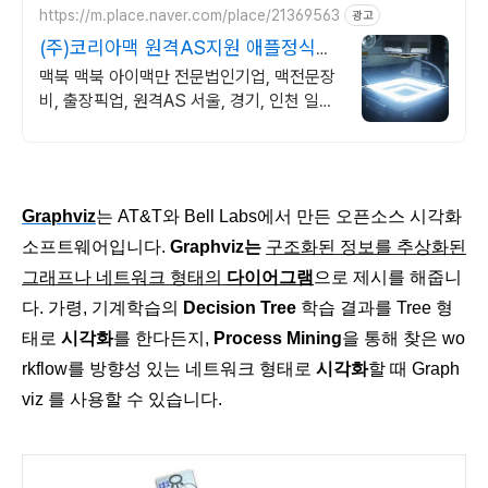
https://m.place.naver.com/place/21369563
광고
(주)코리아맥 원격AS지원 애플정식자
격보유 신속출장점검
맥북 맥북 아이맥만 전문법인기업, 맥전문장
비, 출장픽업, 원격AS 서울, 경기, 인천 일부
지역 당일 출장, 픽업전문엔지니어 대기
Graphviz
는
AT&T
와
Bell Labs
에서
만든
오픈소스
시각화
소프트웨어입니다
.
Graphviz
는
구조화된
정보를
추상화된
그래프나
네트워크
형태의
다이어그램
으로
제시
를
해줍니
다
.
가령
,
기계학습의
Decision Tree
학습
결과를
Tree
형
태로
시각화
를
한다든지
,
Process Mining
을
통해
찾은
wo
rkflow
를
방향성
있는
네트워크
형태로
시각화
할
때
Graph
viz
를
사용할
수
있습니다
.