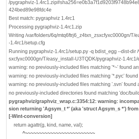
/pygraphviz-1.4rc1.zip#sha256=e0b3a7f1d9203f9748b9
424bed89e98fdc4e
Best match: pygraphviz 1.4rc1
Processing pygraphviz-1.4rc1.zip
Writing /var/folders/6q/mtq6ftrj6_z4txn_zsxcfyxc0000gn/T
-1.4rc1/setup.cfg
Running pygraphviz-1.4rc1/setup.py -q bdist_egg --dist-dir /
sxcfyxc0000gn/T/easy_install-U3TQDK/pygraphviz-1.4rc1/
warning: no previously-included files matching '*~' found an
warning: no previously-included files matching '*.pyc' found
warning: no previously-included files matching '.svn' found 
no previously-included directories found matching 'doc/build
pygraphviz/graphviz_wrap.c:3354:12:
warning:
incompat
sion returning 'Agsym_t *' (aka 'struct Agsym_s *') from a
[-Wint-conversion]
return agattr(g, kind, name, val);
^~~~~~~~~~~~~~~~~~~~~~~~~~