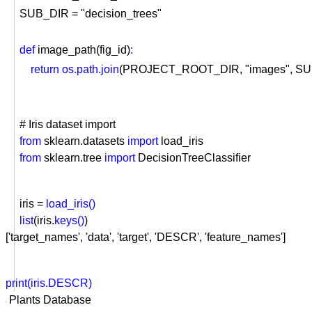
SUB_DIR = "decision_trees"
def
image_path(fig_id)
:
return
os.path.join
(PROJECT_ROOT_DIR, "images", SUB_
# Iris dataset import
from
sklearn
.datasets
import
load_iris
from
sklearn
.tree
import
DecisionTreeClassifier
iris =
load_iris()
list
(iris.
keys()
)
['target_names', 'data', 'target', 'DESCR', 'feature_names']
print(iris.DESCR)
ris Plants Database
