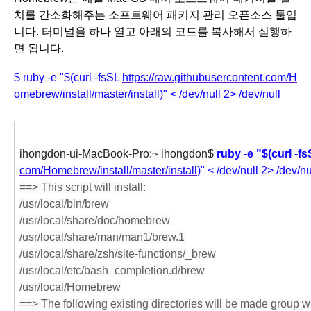
치를 간소화해주는 소프트웨어 패키지 관리 오픈소스 툴입
니다. 터미널을 하나 열고 아래의 코드를 복사해서 실행하
면 됩니다.
$ ruby -e "$(curl -fsSL 
https://raw.githubusercontent.com/H
omebrew/install/master/install
)" < /dev/null 2> /dev/null
ihongdon-ui-MacBook-Pro:~ ihongdon$ 
ruby -e "$(curl -fs
com/Homebrew/install/master/install
)" < /dev/null 2> /dev/nu
==> This script will install:
/usr/local/bin/brew
/usr/local/share/doc/homebrew
/usr/local/share/man/man1/brew.1
/usr/local/share/zsh/site-functions/_brew
/usr/local/etc/bash_completion.d/brew
/usr/local/Homebrew
==> The following existing directories will be made group wr