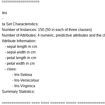
===================

otes

---

ata Set Characteristics:

three classes)

utes and the class

ation:

sepal length in cm

sepal width in cm

petal length in cm

petal width in cm

  - class:

           - Iris-Setosa

          - Iris-Versicolour

          - Iris-Virginica

stics:

===============
