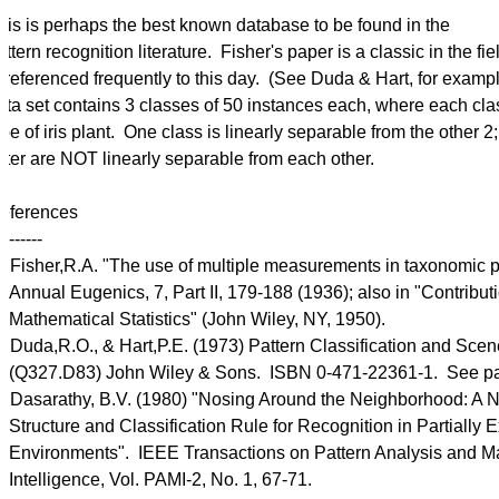
his is perhaps the best known database to be found in the

attern recognition literature.  Fisher's paper is a classic in the fie
s referenced frequently to this day.  (See Duda & Hart, for exampl
ata set contains 3 classes of 50 instances each, where each class
ype of iris plant.  One class is linearly separable from the other 2; 
atter are NOT linearly separable from each other.

eferences

--------

36); also in "Contributions to

ohn Wiley, NY, 1950).

-471-22361-1.  See page 218.

cognition in Partially Exposed

Pattern Analysis and Machine

I-2, No. 1, 67-71.
