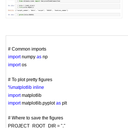
# Common imports
import
numpy
as
np
import
os
# To plot pretty figures
%matplotlib inline
import
matplotlib
import
matplotlib.pyplot
as
plt
# Where to save the figures
PROJECT_ROOT_DIR = "."