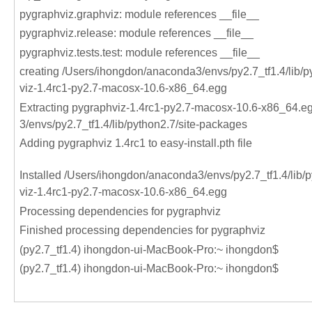
pygraphviz.graphviz: module references __file__
pygraphviz.release: module references __file__
pygraphviz.tests.test: module references __file__
creating /Users/ihongdon/anaconda3/envs/py2.7_tf1.4/lib/
viz-1.4rc1-py2.7-macosx-10.6-x86_64.egg
Extracting pygraphviz-1.4rc1-py2.7-macosx-10.6-x86_64.e
3/envs/py2.7_tf1.4/lib/python2.7/site-packages
Adding pygraphviz 1.4rc1 to easy-install.pth file
Installed /Users/ihongdon/anaconda3/envs/py2.7_tf1.4/lib/
viz-1.4rc1-py2.7-macosx-10.6-x86_64.egg
Processing dependencies for pygraphviz
Finished processing dependencies for pygraphviz
(py2.7_tf1.4) ihongdon-ui-MacBook-Pro:~ ihongdon$
(py2.7_tf1.4) ihongdon-ui-MacBook-Pro:~ ihongdon$