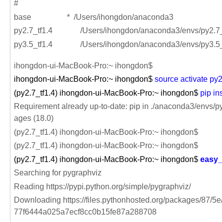
#
base
*
/Users/ihongdon/anaconda3
py2.7_tf1.4
/Users/ihongdon/anaconda3/envs/py2.7_
py3.5_tf1.4
/Users/ihongdon/anaconda3/envs/py3.5_
ihongdon-ui-MacBook-Pro:~ ihongdon$
ihongdon-ui-MacBook-Pro:~ ihongdon$
source activate py2
(py2.7_tf1.4) ihongdon-ui-MacBook-Pro:~ ihongdon$
pip in
Requirement already up-to-date: pip in ./anaconda3/envs/py2
ages (18.0)
(py2.7_tf1.4) ihongdon-ui-MacBook-Pro:~ ihongdon$
(py2.7_tf1.4) ihongdon-ui-MacBook-Pro:~ ihongdon$
(py2.7_tf1.4) ihongdon-ui-MacBook-Pro:~ ihongdon$
easy_
Searching for pygraphviz
Reading https://pypi.python.org/simple/pygraphviz/
Downloading https://files.pythonhosted.org/packages/87
77f6444a025a7ecf8cc0b15fe87a288708