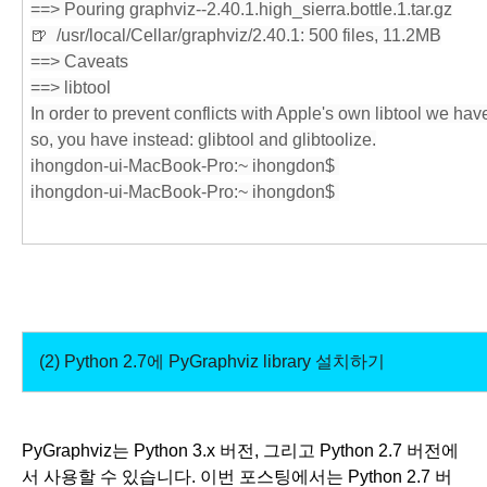
==> Pouring graphviz--2.40.1.high_sierra.bottle.1.tar.gz
🍺  /usr/local/Cellar/graphviz/2.40.1: 500 files, 11.2MB
==> Caveats
==> libtool
In order to prevent conflicts with Apple's own libtool we ha
so, you have instead: glibtool and glibtoolize.
ihongdon-ui-MacBook-Pro:~ ihongdon$ 
ihongdon-ui-MacBook-Pro:~ ihongdon$ 
(2) Python 2.7
에
P
yGraphviz
library
설치하기
PyGraphviz는 Python 3.x 버전, 그리고 Python 2.7 버전에
서 사용할 수 있습니다. 이번 포스팅에서는 Python 2.7 버