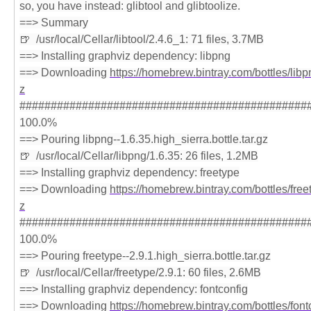
so, you have instead: glibtool and glibtoolize.
==> Summary
🍺  /usr/local/Cellar/libtool/2.4.6_1: 71 files, 3.7MB
==> Installing graphviz dependency: libpng
==> Downloading 
https://homebrew.bintray.com/bottles/libpn
z
###############################################
100.0%
==> Pouring libpng--1.6.35.high_sierra.bottle.tar.gz
🍺  /usr/local/Cellar/libpng/1.6.35: 26 files, 1.2MB
==> Installing graphviz dependency: freetype
==> Downloading 
https://homebrew.bintray.com/bottles/freet
z
###############################################
100.0%
==> Pouring freetype--2.9.1.high_sierra.bottle.tar.gz
🍺  /usr/local/Cellar/freetype/2.9.1: 60 files, 2.6MB
==> Installing graphviz dependency: fontconfig
==> Downloading 
https://homebrew.bintray.com/bottles/fontc