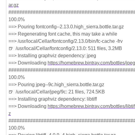
ar.gz
###############################################
100.0%
==> Pouring fontconfig--2.13.0.high_sierra.bottle.tar.gz
==> Regenerating font cache, this may take a while
==> /usr/local/Cellar/fontconfig/2.13.0/bin/fc-cache -frv
🍺  /usr/local/Cellar/fontconfig/2.13.0: 511 files, 3.2MB
==> Installing graphviz dependency: jpeg
==> Downloading 
https://homebrew.bintray.com/bottles/jpeg-
###############################################
100.0%
==> Pouring jpeg--9c.high_sierra.bottle.tar.gz
🍺  /usr/local/Cellar/jpeg/9c: 21 files, 724.5KB
==> Installing graphviz dependency: libtiff
==> Downloading 
https://homebrew.bintray.com/bottles/libtif
z
###############################################
100.0%