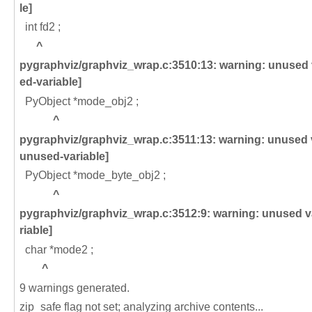
le]
int fd2 ;
^
pygraphviz/graphviz_wrap.c:3510:13:
warning:
unused 
ed-variable]
PyObject *mode_obj2 ;
^
pygraphviz/graphviz_wrap.c:3511:13:
warning:
unused 
unused-variable]
PyObject *mode_byte_obj2 ;
^
pygraphviz/graphviz_wrap.c:3512:9:
warning:
unused v
riable]
char *mode2 ;
^
9 warnings generated.
zip_safe flag not set; analyzing archive contents...