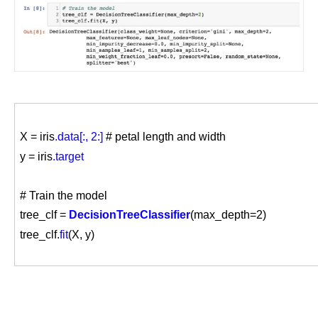
X = iris
.data[:, 2:]
# petal length and width
y = iris
.target
# Train the model
tree_clf =
DecisionTreeClassifier
(max_depth=2)
tree_clf.
fit
(X, y)