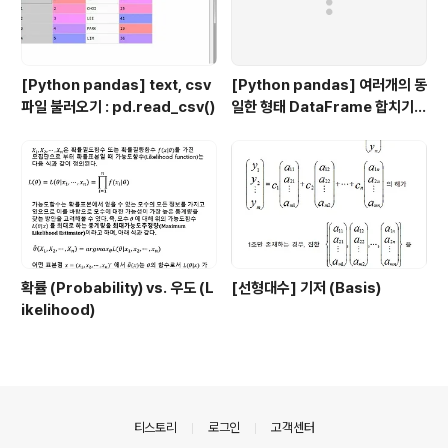
[Python pandas] text, csv
[Python pandas] 여러개의 동
파일 불러오기 : pd.read_csv()
일한 형태 DataFrame 합치기 :
pd.concat()
확률 (Probability) vs. 우도 (L
[선형대수] 기저 (Basis)
ikelihood)
의안내
티스토리
로그인
고객센터