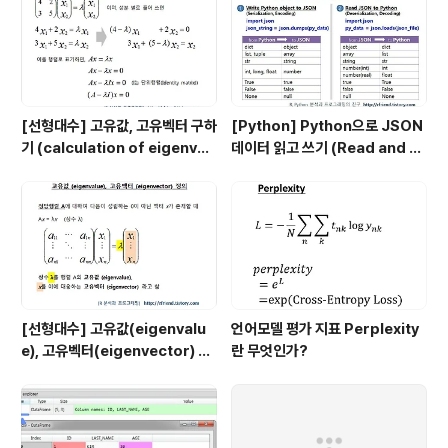
y)는 튜플처럼 변경 불가능(immutable)하고 유일한 값
(u..
[선형대수] 고유값, 고유벡터 구하
[Python] Python으로 JSON
기 (calculation of eigenval
데이터 읽고 쓰기 (Read and W
ue and eigenvector)
rite JSON data by Python)
[선형대수] 고유값(eigenvalu
언어모델 평가 지표 Perplexity
e), 고유벡터(eigenvector) 의
란 무엇인가?
정의