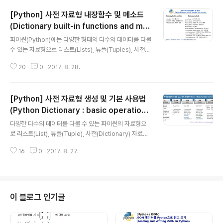
[Python] 사전 자료형 내장함수 및 메소드
(Dictionary built-in functions and met
글 내용
hods)
파이썬(Python)에는 다양한 형태의 다수의 데이터를 다룰
수 있는 자료형으로 리스트(Lists), 튜플(Tuples), 사전(D
ictionary) 등이 있습니다. 지난번 포스팅에서는 사전(Pyt
20
0
2017. 8. 28.
hon Dictionary) 자료형의 생성, 삭제, 기본 연산자에 대
해서 소개하였습니다. 이번 포스팅에서는 지난번에 이어
서, 사전 자료형의 내장 함수 및 메소드(Dictionary built-
[Python] 사전 자료형 생성 및 기본 사용법
in functions and methods)에 대해서 알아보겠습니다.
사전 자료형은 키와 값의 쌍(pair of Key and Value)으
(Python Dictionary : basic operation
글 내용
로 이루어져 있는 형태에 맞게 이에 특화된 메소드들이 있
s, access, delete)
다양한 다수의 데이터를 다룰 수 있는 파이썬의 자료형으
습니다. [ 파이썬 사전 자료형의 내장 함수 및 메소드 (Pyt
로 리스트(List), 튜플(Tuple), 사전(Dictionary) 자료형
hon Dictionary built-in functions an..
이 있다고 했습니다. 그중에서 리스트와 튜플은 이전 포스
16
0
2017. 8. 27.
팅에서 소개를 했구요, 이번 포스팅에서는 마지막으로 사
전(Dictionary)에 대해서 알아보겠습니다. 사전(Diction
ary) 자료형은 마치 영한사전이 {영어단어 : 한글 뜻} 과 같
이 서로 짝꿍을 이루어서 구성이 되어있는 것처럼, {키(Ke
y) : 값(Value)} 이 콜론( :, colon)으로 구분이 되어서 쌍
이 블로그 인기글
(pair)을 이루고 있고, 중괄호( { }, curly braces)로 싸여
져 있는 자료형입니다. 사전(Dictionary) 자료형의 키(Ke