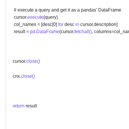
# execute a query and get it as a pandas' DataFrame
cursor.
execute
(query)
col_names = [desc[0]
for
desc
in
cursor.description]
result =
pd.DataFrame
(cursor.
fetchall()
, columns=col_na
cursor.
close()
cnx.
close()
return
result