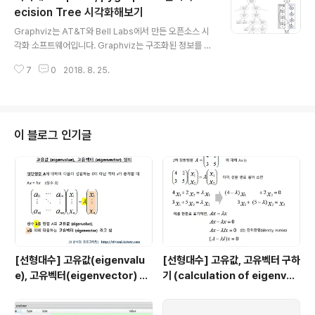
링 하면서 삽질을 했습니다. ㅜ_ㅜ 이거 pygraphviz의 버
ecision Tree 시각화해보기
글 내용
그인거 같습니다. 저처럼 삽질하면서 아까운 시간 버리지
Graphviz는 AT&T와 Bell Labs에서 만든 오픈소스 시
마시길 바래요. (참고로 python 2.7 사용 중입니다.) (1)
각화 소프트웨어입니다. Graphviz는 구조화된 정보를 추
'dot' path 확인하기(2) pygraphviz패키지의 agraph.
상화된 그래프나 네트워크 형태의 다이어그램으로 제시를
py 파일에서 ..
7
0
2018. 8. 25.
해줍니다. 가령, 기계학습의 Decision Tree 학습 결과를
Tree 형태로 시각화를 한다든지, Process Mining을 통
해 찾은 workflow를 방향성 있는 네트워크 형태로 시각
화할 때 Graphviz 를 사용할 수 있습니다. PyGraphviz
는 Python으로 Graphviz 소프트웨어를 사용할 수 있게
이 블로그 인기글
인터페이스를 해주는 Python 패키지입니다. PyGraphvi
z를 사용하여 Graphviz 그래프의 데이터 구조와 배열 알
고리즘에 접근하여 그래프를 생성, 편집, 읽기, 쓰기, 그리
기 등을 할 수 있습니다...
[선형대수] 고유값(eigenvalu
[선형대수] 고유값, 고유벡터 구하
e), 고유벡터(eigenvector) 의
기 (calculation of eigenval
정의
ue and eigenvector)