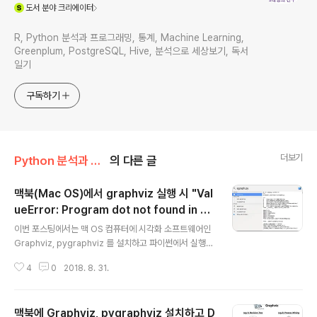
(새창열림)
도서
분야 크리에이터
R, Python 분석과 프로그래밍, 통계, Machine Learning,
Greenplum, PostgreSQL, Hive, 분석으로 세상보기, 독서
일기
구독하기
더보기
Python 분석과 프로그래밍/Python 설치 및 기본 사용법
의 다른 글
맥북(Mac OS)에서 graphviz 실행 시 "Val
ueError: Program dot not found in pa
글 내용
th" 에러 대처방안
이번 포스팅에서는 맥 OS 컴퓨터에 시각화 소프트웨어인
Graphviz, pygraphviz 를 설치하고 파이썬에서 실행을
했을 때 ValueError: Program dot not found in path
4
0
2018. 8. 31.
라는 에러 메시지가 발생했을 때 대처방안을 소개하겠습니
다. 맥북 노트북에서는 아무런 문제 없이 설치해서 graph
viz 를 썼는데요, 맥북 컴퓨터에서는 설치까지는 잘 되었는
맥북에 Graphviz, pygraphviz 설치하고 D
데 사용하려고 하니 이 문제가 발생해서 두시간 정도 구글