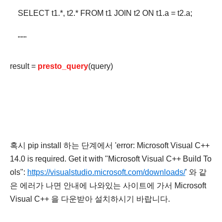
SELECT t1.*, t2.* FROM t1 JOIN t2 ON t1.a = t2.a;
"""
result =
presto_query
(query)
혹시 pip install 하는 단계에서 'error: Microsoft Visual C++
14.0 is required. Get it with "Microsoft Visual C++ Build To
ols":
https://visualstudio.microsoft.com/downloads/
' 와 같
은 에러가 나면 안내에 나와있는 사이트에 가서 Microsoft
Visual C++ 을 다운받아 설치하시기 바랍니다.