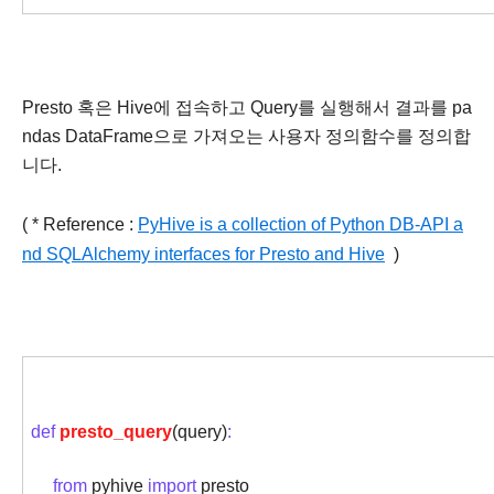
Presto 혹은 Hive에 접속하고 Query를 실행해서 결과를 pa
ndas DataFrame으로 가져오는 사용자 정의함수를 정의합
니다.
( * Reference :
PyHive is a collection of Python DB-API a
nd SQLAlchemy interfaces for Presto and Hive
)
def
presto_query
(query)
:
from
pyhive
import
presto