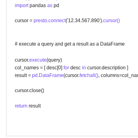
import
pandas
as
pd
cursor =
presto.connect
('12.34.567.890').
cursor()
# execute a query and get a result as a DataFrame
cursor.
execute
(query)
col_names = [ desc[0]
for
desc
in
cursor.description ]
result =
pd.DataFrame
(cursor.
fetchall()
, columns=col_na
cursor.close()
return
result