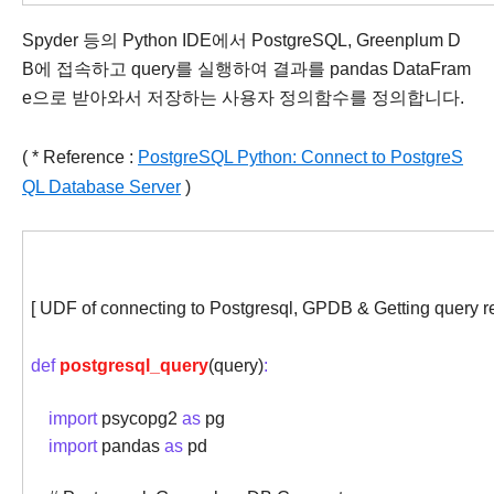
Spyder 등의 Python IDE에서 PostgreSQL, Greenplum D
B에 접속하고 query를 실행하여 결과를 pandas DataFram
e으로 받아와서 저장하는 사용자 정의함수를 정의합니다.
( * Reference :
PostgreSQL Python: Connect to PostgreS
QL Database Server
)
[ UDF of connecting to Postgresql, GPDB & Getting query r
def
postgresql_query
(query)
:
import
psycopg2
as
pg
import
pandas
as
pd