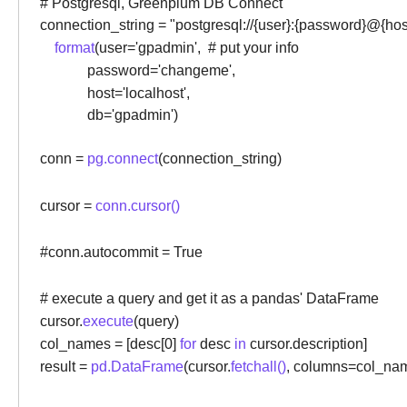
# Postgresql, Greenplum DB Connect
connection_string = "postgresql://{user}:{password}@{host}
format
(user='gpadmin', # put your info
password='changeme',
host='localhost',
db='gpadmin')
conn =
pg.connect
(connection_string)
cursor =
conn.cursor()
#conn.autocommit = True
# execute a query and get it as a pandas' DataFrame
cursor.
execute
(query)
col_names = [desc[0]
for
desc
in
cursor.description]
result =
pd.DataFrame
(cursor
.
fetchall()
, columns=col_na