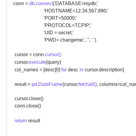
conn =
db.connect
('DATABASE=mydb;'
'HOSTNAME=12.34.567.890;'
'PORT=50000;'
'PROTOCOL=TCPIP;'
'UID = secret;'
'PWD= changeme;', '', ' ')
cursor = conn.
cursor()
cursor.
execute
(query)
col_names = [desc[0]
for
desc
in
cursor.description]
result =
pd.DataFrame
(cursor.
fetchall()
, columns=col_na
cursor.close()
conn.close()
return
result