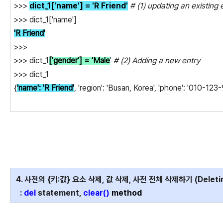
>>>
dict_1['name'] =
'R Friend'
# (1) updating an existing 
>>> dict_1['name']
'R Friend'
>>>
>>> dict_1
['gender']
= 'Male
'
# (2) Adding a new entry
>>> dict_1
{
'name': 'R Friend'
, 'region': 'Busan, Korea', 'phone': '010-123-
4. 사전의 {키:값} 요소 삭제, 값 삭제, 사전 전체 삭제하기 (Deleting
:
del
statement,
clear()
method