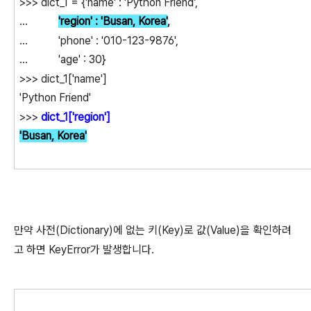
>>> dict_1 = {'name' : 'Python Friend',
...
'region' : 'Busan, Korea'
,
... 'phone' : '010-123-9876',
... 'age' : 30}
>>> dict_1['name']
'Python Friend'
>>>
dict_1['region']
'Busan, Korea'
만약 사전(Dictionary)에 없는 키(Key)로 값(Value)을 확인하려
고 하면 KeyError가 발생합니다.