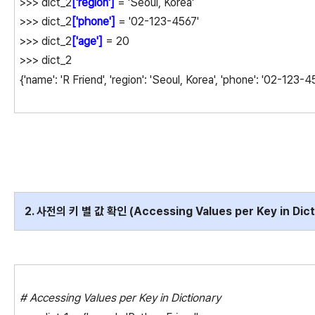
>>> dict_2
['region']
= 'Seoul, Korea'
>>> dict_2
['phone']
= '02-123-4567'
>>> dict_2
['age']
= 20
>>> dict_2
{'name': 'R Friend', 'region': 'Seoul, Korea', 'phone': '02-123-4
2. 사전의 키 별 값 확인 (Accessing Values per Key in Dict
# Accessing Values per Key in Dictionary