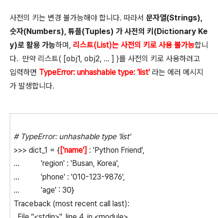
사전의 키는 변경 불가능해야 합니다. 따라서
문자열(Strings),
숫자(Numbers), 튜플(Tuples) 가 사전의 키(Dictionary Ke
y)로 활용 가능
하며,
리스트(List)는 사전의 키로 사용 불가능
합니
다. 만약 리스트( [obj1, obj2, ... ] )를 사전의 키로 사용하려고
입력하면
TypeError: unhashable type: 'list'
라는 에러 메시지
가 발생합니다.
# TypeError: unhashable type 'list'
>>> dict_1 = {
['name']
: 'Python Friend',
... 'region' : 'Busan, Korea',
... 'phone' : '010-123-9876',
... 'age' : 30}
Traceback (most recent call last):
File "<stdin>", line 4, in <module>