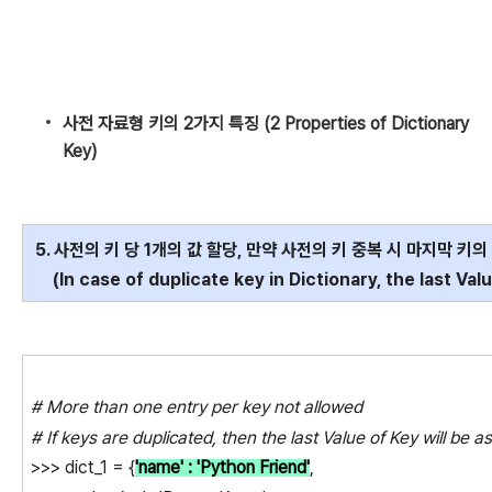
사전 자료형 키의 2가지 특징 (2 Properties of Dictionary
Key)
5. 사전의 키 당 1개의 값 할당, 만약 사전의 키 중복 시 마지막 키
(In case of duplicate key in Dictionary, the last Valu
# More than one entry per key not allowed
# If keys are duplicated, then the last Value of Key will be a
>>> dict_1 = {
'name' : 'Python Friend'
,