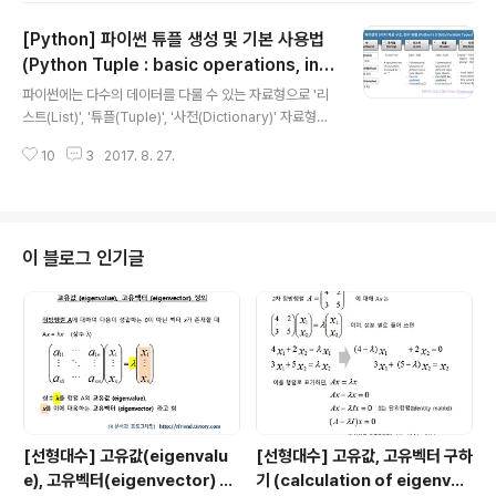
와 동일하며, 메소드는 리스트 대비 매우 적습니다. 왜냐하
[Python] 파이썬 튜플 생성 및 기본 사용법
면 튜플(Tuple)은 개별 요소 변경이 불가능(Immutable)
하기 때문에 요소 추가, 튜플 확장, 요소 제거, 뒤집기, 정렬
(Python Tuple : basic operations, ind
글 내용
등이 안되기 때문입니다. 이번 포스팅은 매우 쉽기도 하려
exing, slicing)
파이썬에는 다수의 데이터를 다룰 수 있는 자료형으로 '리
니와, 아주 짧게 간단하게 끝나겠네요. ^^ [ 파이썬 튜플의
스트(List)', '튜플(Tuple)', '사전(Dictionary)' 자료형이
내장 함수 및 메소드 (Python Tuple built-in functions
있습니다. 지난번 포스팅에서는 '리스트(List)' 자료형에 대
and methods..
10
3
2017. 8. 27.
해서 알아보았으며, 이번 포스팅에서는 2회에 나누어서
'튜플(Tuple)' 자료형에 대해서 소개하겠습니다. 튜플(Tu
ple) 자료형은 리스트(List) 와 유사하면서도 큰 차이가 있
어서 처음 파이썬 사용하는 분이라면 혼동스러울 수 있습
니다. 튜플과 리스트는 다른 형태의 다수의 자료, 객체를 하
이 블로그 인기글
나의 순서열(sequence)로 묶어서 자료를 관리할 수 있다
는 공통점이 있습니다만, 튜플(Tuple)은 자료 변경이 불가
능(A tuple is a sequence of immutable Python o
bjects) 하..
[선형대수] 고유값(eigenvalu
[선형대수] 고유값, 고유벡터 구하
e), 고유벡터(eigenvector) 의
기 (calculation of eigenval