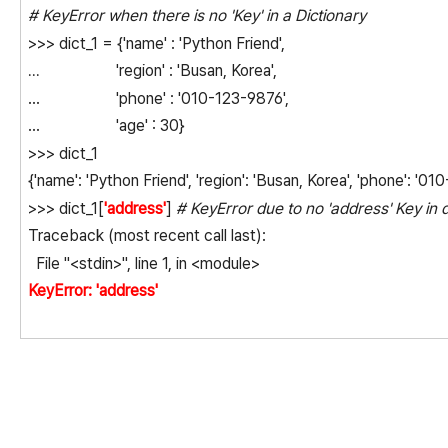
# KeyError when there is no 'Key' in a Dictionary
>>> dict_1 = {'name' : 'Python Friend',
'region' : 'Busan, Korea',
...
... 'phone' : '010-123-9876',
... 'age' : 30}
>>> dict_1
{'name': 'Python Friend', 'region': 'Busan, Korea', 'phone': '01
>>> dict_1[
'address'
]
# KeyError due to no 'address' Key in d
Traceback (most recent call last):
File "<stdin>", line 1, in <module>
KeyError: 'address'