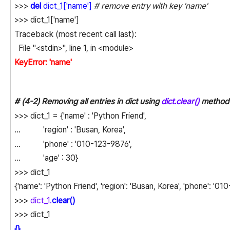
>>>
del
dict_1['name']
# remove entry with key 'name'
>>> dict_1['name']
Traceback (most recent call last):
File "<stdin>", line 1, in <module>
KeyError: 'name'
# (4-2) Removing all entries in dict using
dict.clear()
method
>>> dict_1 = {'name' : 'Python Friend',
... 'region' : 'Busan, Korea',
... 'phone' : '010-123-9876',
... 'age' : 30}
>>> dict_1
{'name': 'Python Friend', 'region': 'Busan, Korea', 'phone': '01
>>>
dict_1.
clear()
>>> dict_1
{}