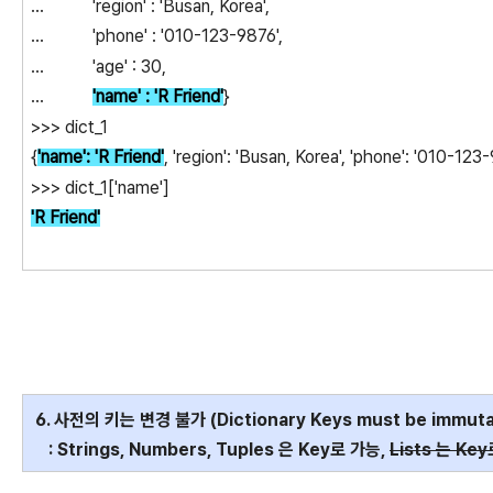
... 'region' : 'Busan, Korea',
... 'phone' : '010-123-9876',
... 'age' : 30,
...
'name' : 'R Friend'
}
>>> dict_1
{
'name': 'R Friend'
, 'region': 'Busan, Korea', 'phone': '010-123-
>>> dict_1['name']
'R Friend'
6. 사전의 키는 변경 불가 (Dictionary Keys must be immuta
: Strings, Numbers, Tuples 은 Key로 가능,
Lists 는 Ke