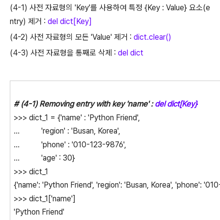
(4-1) 사전 자료형의 'Key'를 사용하여 특정 {Key : Value} 요소(e
ntry) 제거 :
del dict[Key]
(4-2) 사전 자료형의 모든 'Value' 제거 :
dict.clear()
(4-3) 사전 자료형을 통째로 삭제 :
del dict
# (4-1) Removing entry with key 'name' :
del dict[Key}
>>> dict_1 = {'name' : 'Python Friend',
... 'region' : 'Busan, Korea',
... 'phone' : '010-123-9876',
... 'age' : 30}
>>> dict_1
{'name': 'Python Friend', 'region': 'Busan, Korea', 'phone': '01
>>> dict_1['name']
'Python Friend'