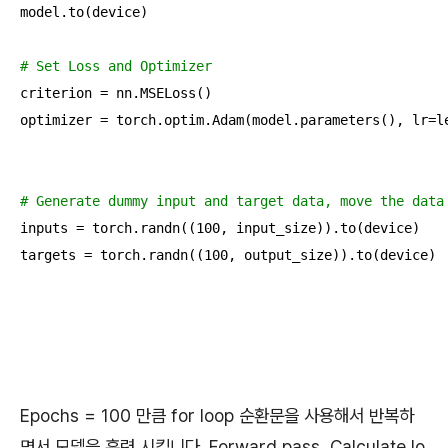
model.to(device)

# Set Loss and Optimizer
criterion = nn.MSELoss()

optimizer = torch.optim.Adam(model.parameters(), lr=le
# Generate dummy input and target data, move the data
inputs = torch.randn((
100
, input_size)).to(device)

targets = torch.randn((
100
, output_size)).to(device)
Epochs = 100 만큼 for loop 순환문을 사용해서 반복하
면서 모델을 훈련 시킵니다. Forward pass, Calculate lo