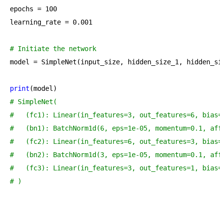
epochs = 100

learning_rate = 0.001

# Initiate the network
model = SimpleNet(input_size, hidden_size_1, hidden_si
print
# SimpleNet(
#   (fc1): Linear(in_features=3, out_features=6, bias
#   (bn1): BatchNorm1d(6, eps=1e-05, momentum=0.1, af
#   (fc2): Linear(in_features=6, out_features=3, bias
#   (bn2): BatchNorm1d(3, eps=1e-05, momentum=0.1, af
#   (fc3): Linear(in_features=3, out_features=1, bias
# )