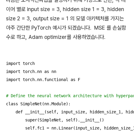
이어 별로 input size = 3, hidden size 1 = 3, hidden
size 2 = 3, output size = 1 의 모델 아키텍처를 가지는
아주 간단한 PyTorch 예시가 되겠습니다. MSE 를 손실함
수로 하고, Adam optimizer를 사용하였습니다.
import torch

import torch.nn as nn

import torch.nn.functional as F

# Define the neural network architecture with hyperpa
class SimpleNet(nn.Module):

    def __init__(self, input_size, hidden_size_1, hidd
        super(SimpleNet, self).__init__()

        self.fc1 = nn.Linear(input_size, hidden_size_1