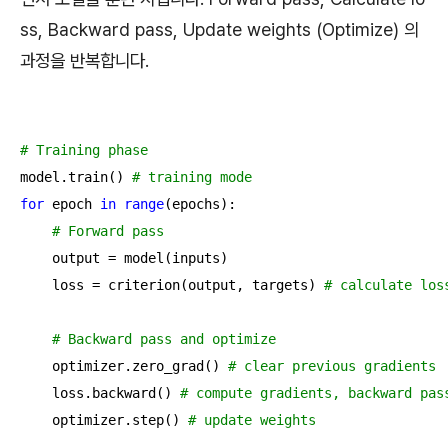
ss, Backward pass, Update weights (Optimize) 의
과정을 반복합니다.
# Training phase
model.train() 
# training mode
for
 epoch 
in
range
(epochs):

# Forward pass
    output = model(inputs)

    loss = criterion(output, targets) 
# calculate los
# Backward pass and optimize
    optimizer.zero_grad() 
# clear previous gradients
    loss.backward() 
# compute gradients, backward pas
    optimizer.step() 
# update weights