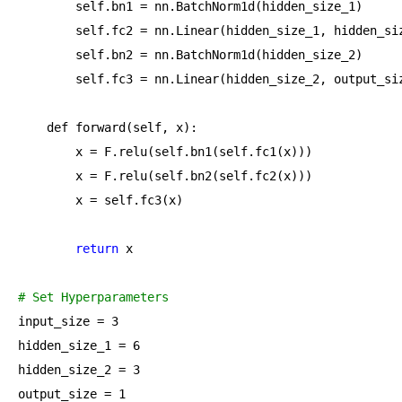
        self.bn1 = nn.BatchNorm1d(hidden_size_1)

        self.fc2 = nn.Linear(hidden_size_1, hidden_siz
        self.bn2 = nn.BatchNorm1d(hidden_size_2)

        self.fc3 = nn.Linear(hidden_size_2, output_siz
    def forward(self, x):

        x = F.relu(self.bn1(self.fc1(x)))

        x = F.relu(self.bn2(self.fc2(x)))

        x = self.fc3(x)

return
 x

# Set Hyperparameters
input_size = 3

hidden_size_1 = 6

hidden_size_2 = 3

output_size = 1
