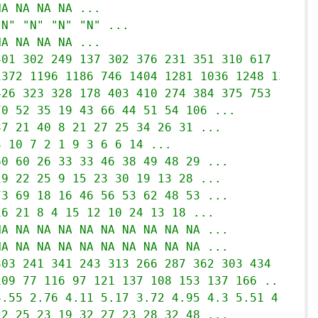
NA NA NA NA ...
"N" "N" "N" "N" ...
NA NA NA NA ...
401 302 249 137 302 376 231 351 310 617 ...
1372 1196 1186 746 1404 1281 1036 1248 1353 2
426 323 328 178 403 410 274 384 375 753 ...
70 52 35 19 43 66 44 51 54 106 ...
37 21 40 8 21 27 25 34 26 31 ...
3 10 7 2 1 9 3 6 6 14 ...
60 60 26 33 33 46 38 49 48 29 ...
19 22 25 9 15 23 30 19 13 28 ...
73 69 18 16 46 56 53 62 48 53 ...
16 21 8 4 15 12 10 24 13 18 ...
NA NA NA NA NA NA NA NA NA NA ...
NA NA NA NA NA NA NA NA NA NA ...
303 241 341 243 313 266 287 362 303 434 ...
109 77 116 97 121 137 108 153 137 166 ...
3.55 2.76 4.11 5.17 3.72 4.95 4.3 5.51 4.37 2
22 25 23 19 32 27 23 28 32 48 ...