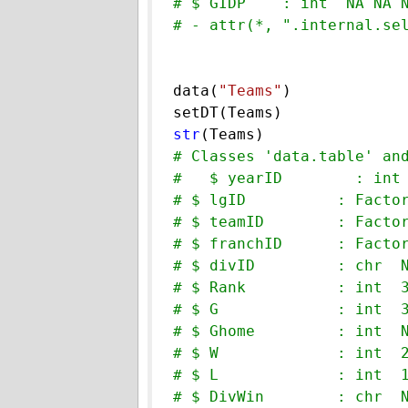
# $ GIDP    : int  NA NA 
# - attr(*, ".internal.se
data(
"Teams"
)

str
#   $ yearID        : int
# $ lgID          : Facto
# $ teamID        : Facto
# $ franchID      : Facto
# $ divID         : chr  
# $ Rank          : int  
# $ G             : int  
# $ Ghome         : int  
# $ W             : int  
# $ L             : int  
# $ DivWin        : chr  