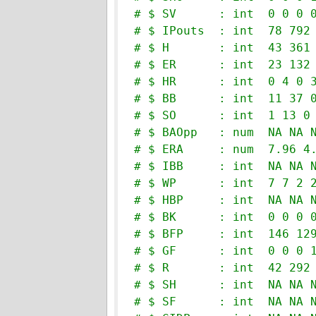
# $ SV      : int  0 0 0 
# $ IPouts  : int  78 792
# $ H       : int  43 361
# $ ER      : int  23 132
# $ HR      : int  0 4 0 
# $ BB      : int  11 37 
# $ SO      : int  1 13 0
# $ BAOpp   : num  NA NA 
# $ ERA     : num  7.96 4
# $ IBB     : int  NA NA 
# $ WP      : int  7 7 2 
# $ HBP     : int  NA NA 
# $ BK      : int  0 0 0 
# $ BFP     : int  146 12
# $ GF      : int  0 0 0 
# $ R       : int  42 292
# $ SH      : int  NA NA 
# $ SF      : int  NA NA 