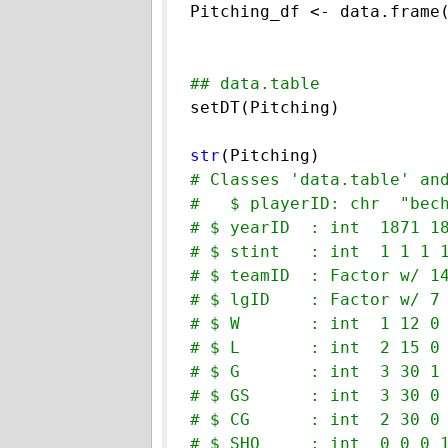

Pitching_df <- data.frame(
## data.table

setDT(Pitching)

str
#   $ playerID: chr  "bec
# $ yearID  : int  1871 1
# $ stint   : int  1 1 1 
# $ teamID  : Factor w/ 1
# $ lgID    : Factor w/ 7
# $ W       : int  1 12 0
# $ L       : int  2 15 0
# $ G       : int  3 30 1
# $ GS      : int  3 30 0
# $ CG      : int  2 30 0
# $ SHO     : int  0 0 0 