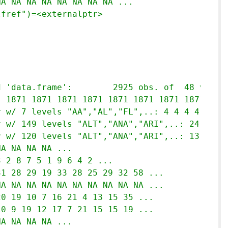
NA NA NA NA NA NA NA NA ...
lfref")=<externalptr> 
# Classes 'data.table' and 'data.frame':	2925 obs. of  4
  1871 1871 1871 1871 1871 1871 1871 1871 187
r w/ 7 levels "AA","AL","FL",..: 4 4 4 4 4 4 
r w/ 149 levels "ALT","ANA","ARI",..: 24 31 3
r w/ 120 levels "ALT","ANA","ARI",..: 13 36 2
NA NA NA NA ...
3 2 8 7 5 1 9 6 4 2 ...
31 28 29 19 33 28 25 29 32 58 ...
NA NA NA NA NA NA NA NA NA NA ...
20 19 10 7 16 21 4 13 15 35 ...
10 9 19 12 17 7 21 15 15 19 ...
NA NA NA NA ...