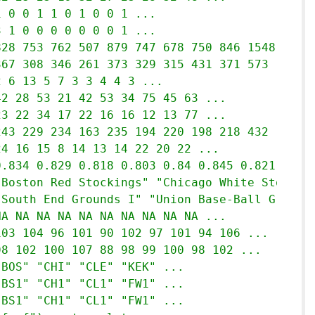
1 0 0 1 1 0 1 0 0 1 ...
3 1 0 0 0 0 0 0 0 1 ...
828 753 762 507 879 747 678 750 846 1548 ...
367 308 346 261 373 329 315 431 371 573 ...
2 6 13 5 7 3 3 4 4 3 ...
42 28 53 21 42 53 34 75 45 63 ...
23 22 34 17 22 16 16 12 13 77 ...
243 229 234 163 235 194 220 198 218 432 ...
24 16 15 8 14 13 14 22 20 22 ...
0.834 0.829 0.818 0.803 0.84 0.845 0.821 0.84
"Boston Red Stockings" "Chicago White Stockin
"South End Grounds I" "Union Base-Ball Ground
NA NA NA NA NA NA NA NA NA NA ...
103 104 96 101 90 102 97 101 94 106 ...
98 102 100 107 88 98 99 100 98 102 ...
"BOS" "CHI" "CLE" "KEK" ...
"BS1" "CH1" "CL1" "FW1" ...
"BS1" "CH1" "CL1" "FW1" ...