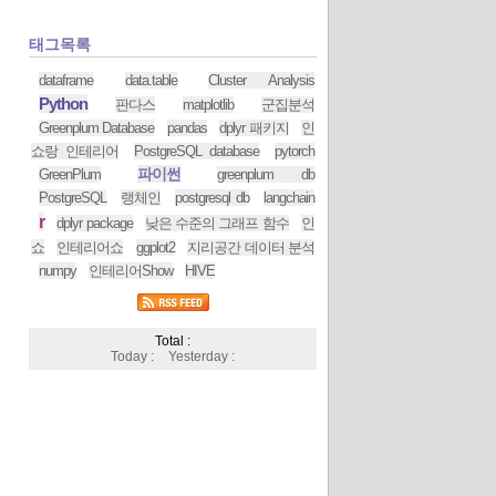
태그목록
dataframe
data.table
Cluster Analysis
Python
판다스
matplotlib
군집분석
Greenplum Database
pandas
dplyr 패키지
인
쇼랑 인테리어
PostgreSQL database
pytorch
파이썬
GreenPlum
greenplum db
PostgreSQL
랭체인
postgresql db
langchain
r
dplyr package
낮은 수준의 그래프 함수
인
쇼
인테리어쇼
ggplot2
지리공간 데이터 분석
numpy
인테리어Show
HIVE
Total :
Today :
Yesterday :