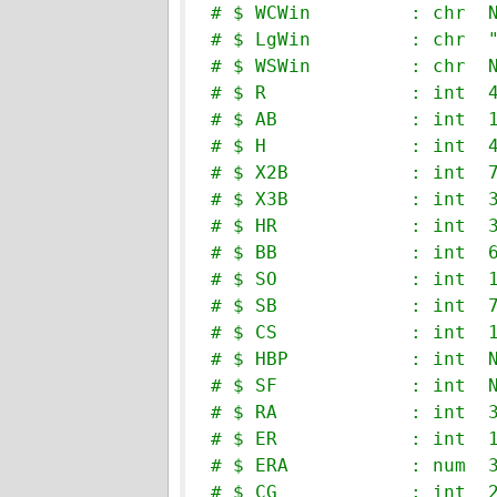
# $ WCWin         : chr  
# $ LgWin         : chr  
# $ WSWin         : chr  
# $ R             : int  
# $ AB            : int  
# $ H             : int  
# $ X2B           : int  
# $ X3B           : int  
# $ HR            : int  
# $ BB            : int  
# $ SO            : int  
# $ SB            : int  
# $ CS            : int  
# $ HBP           : int  
# $ SF            : int  
# $ RA            : int  
# $ ER            : int  
# $ ERA           : num  
# $ CG            : int  