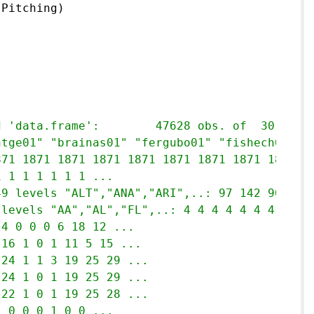
Pitching)

# Classes 'data.table' and 'data.frame':	47628 obs. of 
htge01" "brainas01" "fergubo01" "fishech01" .
871 1871 1871 1871 1871 1871 1871 1871 1871 .
1 1 1 1 1 1 1 ...
49 levels "ALT","ANA","ARI",..: 97 142 90 111
 levels "AA","AL","FL",..: 4 4 4 4 4 4 4 4 4 
 4 0 0 0 6 18 12 ...
 16 1 0 1 11 5 15 ...
 24 1 1 3 19 25 29 ...
 24 1 0 1 19 25 29 ...
 22 1 0 1 19 25 28 ...
1 0 0 0 1 0 0 ...