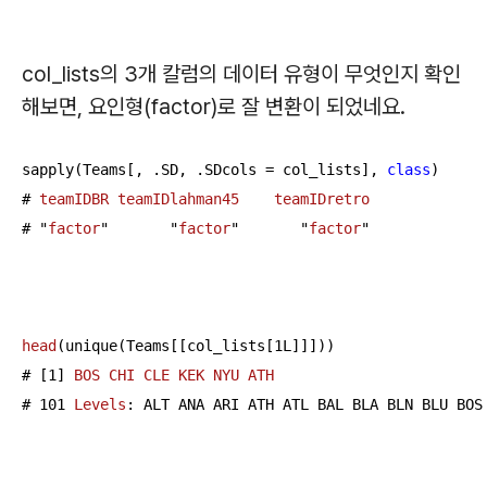
col_lists의 3개 칼럼의 데이터 유형이 무엇인지 확인
해보면, 요인형(factor)로 잘 변환이 되었네요.
sapply(Teams[, .SD, .SDcols = col_lists], 
class
)

# 
teamIDBR
teamIDlahman45
teamIDretro
# "
factor
"       "
factor
"       "
factor
"

head
(
unique(
Teams[[col_lists[
1L
]]]
)
)

# [1] 
BOS
CHI
CLE
KEK
NYU
ATH
# 101 
Levels
: