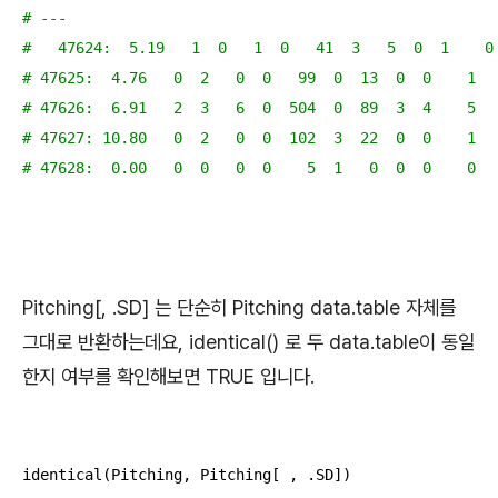
# ---                                           
#   47624:  5.19   1  0   1  0   41  3   5  0  1    0
# 47625:  4.76   0  2   0  0   99  0  13  0  0    1
# 47626:  6.91   2  3   6  0  504  0  89  3  4    5
# 47627: 10.80   0  2   0  0  102  3  22  0  0    1
# 47628:  0.00   0  0   0  0    5  1   0  0  0    0
Pitching[, .SD] 는 단순히 Pitching data.table 자체를
그대로 반환하는데요, identical() 로 두 data.table이 동일
한지 여부를 확인해보면 TRUE 입니다.