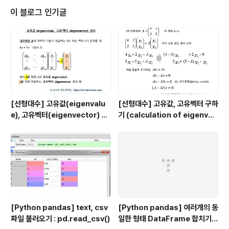
러개의 함수를 사용하였습니다. (그룹 별 관측치 개수를 구
이 블로그 인기글
해서 먼저 DataFrame으로 만들어놓고, 그 다음에 merg
e 함수를 이용해서 그룹별로 관측치 개수를 원본 DataFra
me에 합쳐준 후에, 조건문으로 그룹별 관측치 개수별로 D
ataFrame을..
[선형대수] 고유값(eigenvalu
[선형대수] 고유값, 고유벡터 구하
e), 고유벡터(eigenvector) 의
기 (calculation of eigenval
정의
ue and eigenvector)
[Python pandas] text, csv
[Python pandas] 여러개의 동
파일 불러오기 : pd.read_csv()
일한 형태 DataFrame 합치기 :