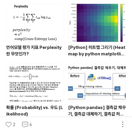
pd.concat()
언어모델 평가 지표 Perplexity
[Python] 히트맵 그리기 (Heat
란 무엇인가?
map by python matplotlib,
seaborn, pandas)
확률 (Probability) vs. 우도 (L
[Python pandas] 결측값 채우
ikelihood)
기, 결측값 대체하기, 결측값 처리
(filling missing value, impu
2
6
tation of missing values) :