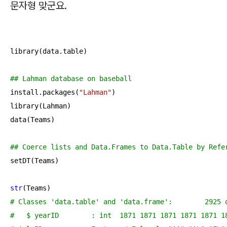
문자형 맞군요.
library(data.table)

## Lahman database on baseball
install.packages(
"Lahman"
)

library(Lahman)

data(Teams)

## Coerce lists and Data.Frames to Data.Table by Refe
setDT(Teams)

str
# Classes 'da
#   $ yearID        : int  1871 1871 1871 1871 1871 1