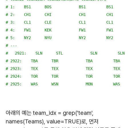
# 1:    BS1      BOS            BS1         BS1
# 2:    CH1      CHI            CH1         CH1
# 3:    CL1      CLE            CL1         CL1
# 4:    FW1      KEK            FW1         FW1
# 5:    NY2      NYU            NY2         NY2
# ---                                           
#   2921:    SLN      STL            SLN         SLN
# 2922:    TBA      TBR            TBA         TBA
# 2923:    TEX      TEX            TEX         TEX
# 2924:    TOR      TOR            TOR         TOR
# 2925:    WAS      WSN            MON         WAS
아래의 예는 team_idx = grep('team',
names(Teams), value=TRUE)로, 먼저