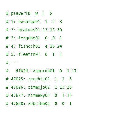
# playerID  W  L  G
# 1: bechtge01  1  2  3
# 2: brainas01 12 15 30
# 3: fergubo01  0  0  1
# 4: fishech01  4 16 24
# 5: fleetfr01  0  1  1
# ---                   
#   47624: zamorda01  0  1 17
# 47625: zeuchtj01  1  2  5
# 47626: zimmejo02  1 13 23
# 47627: zimmeky01  0  1 15
# 47628: zobribe01  0  0  1