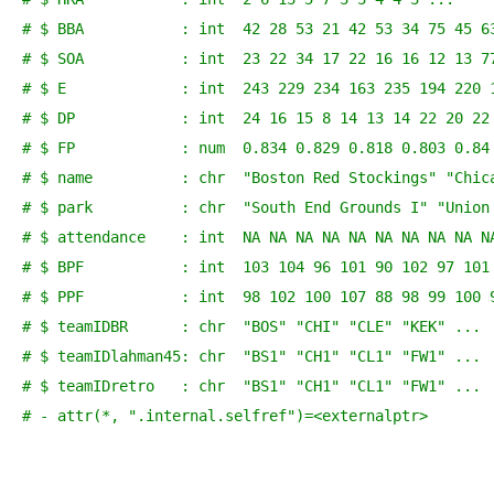
# $ BBA           : int  42 28 53 21 42 53 34 75 45 6
# $ SOA           : int  23 22 34 17 22 16 16 12 13 7
# $ E             : int  243 229 234 163 235 194 220 
# $ DP            : int  24 16 15 8 14 13 14 22 20 22
# $ FP            : num  0.834 0.829 0.818 0.803 0.84
# $ name          : chr  "Boston Red Stockings" "Chic
# $ park          : chr  "South End Grounds I" "Union
# $ attendance    : int  NA NA NA NA NA NA NA NA NA N
# $ BPF           : int  103 104 96 101 90 102 97 101
# $ PPF           : int  98 102 100 107 88 98 99 100 
# $ teamIDBR      : chr  "BOS" "CHI" "CLE" "KEK" ...
# $ teamIDlahman45: chr  "BS1" "CH1" "CL1" "FW1" ...
# $ teamIDretro   : chr  "BS1" "CH1" "CL1" "FW1" ...
# - attr(*, ".internal.selfref")=<externalptr> 