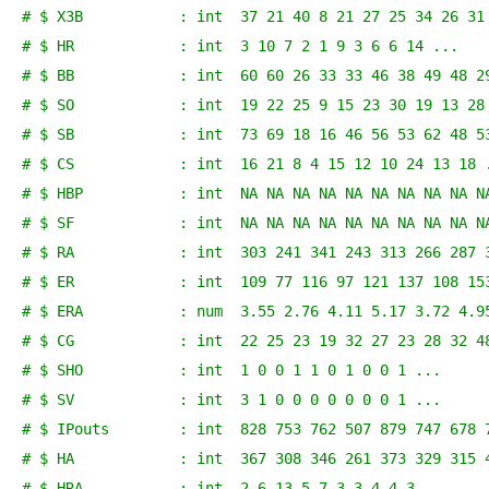
# $ X3B           : int  37 21 40 8 21 27 25 34 26 31
# $ HR            : int  3 10 7 2 1 9 3 6 6 14 ...
# $ BB            : int  60 60 26 33 33 46 38 49 48 2
# $ SO            : int  19 22 25 9 15 23 30 19 13 28
# $ SB            : int  73 69 18 16 46 56 53 62 48 5
# $ CS            : int  16 21 8 4 15 12 10 24 13 18 
# $ HBP           : int  NA NA NA NA NA NA NA NA NA N
# $ SF            : int  NA NA NA NA NA NA NA NA NA N
# $ RA            : int  303 241 341 243 313 266 287 
# $ ER            : int  109 77 116 97 121 137 108 15
# $ ERA           : num  3.55 2.76 4.11 5.17 3.72 4.9
# $ CG            : int  22 25 23 19 32 27 23 28 32 4
# $ SHO           : int  1 0 0 1 1 0 1 0 0 1 ...
# $ SV            : int  3 1 0 0 0 0 0 0 0 1 ...
# $ IPouts        : int  828 753 762 507 879 747 678 
# $ HA            : int  367 308 346 261 373 329 315 
# $ HRA           : int  2 6 13 5 7 3 3 4 4 3 ...