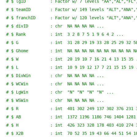
# $ lgID          : Factor w/ 7 levels "AA","AL","FL"
# $ teamID        : Factor w/ 149 levels "ALT","ANA",
# $ franchID      : Factor w/ 120 levels "ALT","ANA",
# $ divID         : chr  NA NA NA NA ...
# $ Rank          : int  3 2 8 7 5 1 9 6 4 2 ...
# $ G             : int  31 28 29 19 33 28 25 29 32 5
# $ Ghome         : int  NA NA NA NA NA NA NA NA NA N
# $ W             : int  20 19 10 7 16 21 4 13 15 35 
# $ L             : int  10 9 19 12 17 7 21 15 15 19 
# $ DivWin        : chr  NA NA NA NA ...
# $ WCWin         : chr  NA NA NA NA ...
# $ LgWin         : chr  "N" "N" "N" "N" ...
# $ WSWin         : chr  NA NA NA NA ...
# $ R             : int  401 302 249 137 302 376 231 
# $ AB            : int  1372 1196 1186 746 1404 1281
# $ H             : int  426 323 328 178 403 410 274 
# $ X2B           : int  70 52 35 19 43 66 44 51 54 1