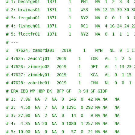
# 1: bechtge01   1871     1    PH1   NA  1  2  3  3  
# 2: brainas01   1871     1    WS3   NA 12 15 30 30 3
# 3: fergubo01   1871     1    NY2   NA  0  0  1  0  
# 4: fishech01   1871     1    RC1   NA  4 16 24 24 2
# 5: fleetfr01   1871     1    NY2   NA  0  1  1  1  
# ---                                                
#   47624: zamorda01   2019     1    NYN   NL  0  1 1
# 47625: zeuchtj01   2019     1    TOR   AL  1  2  5 
# 47626: zimmejo02   2019     1    DET   AL  1 13 23 
# 47627: zimmeky01   2019     1    KCA   AL  0  1 15 
# 47628: zobribe01   2019     1    CHN   NL  0  0  1 
# ERA IBB WP HBP BK  BFP GF   R SH SF GIDP
# 1:  7.96  NA  7  NA  0  146  0  42 NA NA   NA
# 2:  4.50  NA  7  NA  0 1291  0 292 NA NA   NA
# 3: 27.00  NA  2  NA  0   14  0   9 NA NA   NA
# 4:  4.35  NA 20  NA  0 1080  1 257 NA NA   NA
# 5: 10.00  NA  0  NA  0   57  0  21 NA NA   NA