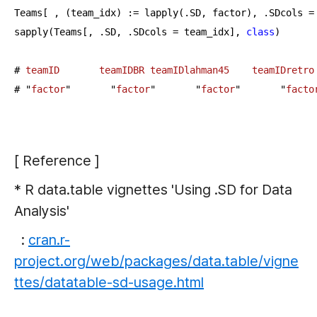
Teams[ , (team_idx) := lapply(.SD, factor), .SDcols = 
sapply(Teams[, .SD, .SDcols = team_idx], 
class
)

# 
teamID
teamIDBR
teamIDlahman45
teamIDretro
# "
factor
"       "
factor
"       "
factor
"       "
facto
[ Reference ]
* R data.table vignettes 'Using .SD for Data
Analysis'
:
cran.r-
project.org/web/packages/data.table/vigne
ttes/datatable-sd-usage.html