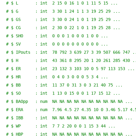
# $ L       : int  2 15 0 16 1 0 1 11 5 15 ...
# $ G       : int  3 30 1 24 1 1 3 19 25 29 ...
# $ GS      : int  3 30 0 24 1 0 1 19 25 29 ...
# $ CG      : int  2 30 0 22 1 0 1 19 25 28 ...
# $ SHO     : int  0 0 0 1 0 0 0 1 0 0 ...
# $ SV      : int  0 0 0 0 0 0 0 0 0 0 ...
# $ IPouts  : int  78 792 3 639 27 3 39 507 666 747 .
# $ H       : int  43 361 8 295 20 1 20 261 285 430 .
# $ ER      : int  23 132 3 103 10 0 5 97 113 153 ...
# $ HR      : int  0 4 0 3 0 0 0 5 3 4 ...
# $ BB      : int  11 37 0 31 3 0 3 21 40 75 ...
# $ SO      : int  1 13 0 15 0 0 1 17 15 12 ...
# $ BAOpp   : num  NA NA NA NA NA NA NA NA NA NA ...
# $ ERA     : num  7.96 4.5 27 4.35 10 0 3.46 5.17 4.
# $ IBB     : int  NA NA NA NA NA NA NA NA NA NA ...
# $ WP      : int  7 7 2 20 0 0 1 15 3 44 ...
# $ HBP     : int  NA NA NA NA NA NA NA NA NA NA ...