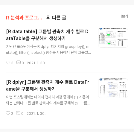
더보기
R 분석과 프로그래밍/R 데이터 전처리
의 다른 글
[R data.table] 그룹별 관측치 개수 별로 D
ataTable을 구분해서 생성하기
글 내용
지난번 포스팅에서는 R dplyr 패키지의 group_by(), m
utate(), filter(), select() 함수를 사용해서 단위 그룹별
관측치 개수별로 DataFrame을 구분해서 생성하는 방법
3
0
2021. 1. 30.
을 소개(https://rfriend.tistory.com/606)하였습니다.
이번 포스팅에서는 R data.table 패키지를 사용해서 동일
하게 단위 그룹별 관측치 개수별로 DataTable을 구분해
[R dplyr] 그룹별 관측치 개수 별로 DataFr
서 생성하는 방법을 소개하겠습니다. (1) R data.table을
사용해서 그룹 별 관측치 개수 세기(2) R data.table을 사
ame을 구분해서 생성하기
글 내용
용해서 그룹 별 관측치 개수 별로 data.table 구분해서 생
이번 포스팅에서는 데이터 전처리 과정 중에서 (1) 기준이
성하기 만약 데이터셋이 대용량이라면 R dplyr 패키지를
되는 단위나 그룹 별로 관측치의 개수를 구해서 (2) 그룹
사용하는 것보다 R data.table 패키지를 사..
별 관측치 개수가 1개인 그룹의 DataFrame 과 2개 이상
2
0
2021. 1. 30.
인 그룹의 DataFrame을 구분 해서 생성하는 방법을 소개
하겠습니다. dplyr 패키지를 이용해서 chain operator
(%>%) 로 한꺼번에 코드를 짜면 편리합니다. dplyr 패키
지의 group_by(), mutate(), filter(), select() 등의 여