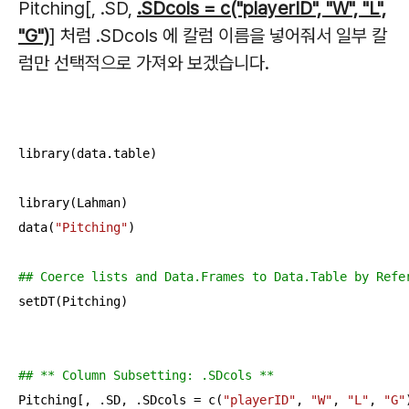
Pitching[, .SD,
.SDcols = c("playerID", "W", "L",
"G")
] 처럼 .SDcols 에 칼럼 이름을 넣어줘서 일부 칼
럼만 선택적으로 가져와 보겠습니다.
library(data.table)

library(Lahman)

data(
"Pitching"
)

## Coerce lists and Data.Frames to Data.Table by Refe
setDT(Pitching)

## ** Column Subsetting: .SDcols **
Pitching[, .SD, .SDcols = c(
"playerID"
, 
"W"
, 
"L"
, 
"G"