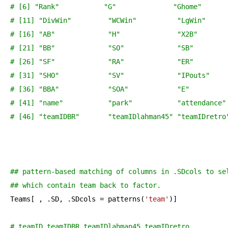
# [6] "Rank"           "G"              "Ghome"      
# [11] "DivWin"         "WCWin"          "LgWin"     
# [16] "AB"             "H"              "X2B"       
# [21] "BB"             "SO"             "SB"        
# [26] "SF"             "RA"             "ER"        
# [31] "SHO"            "SV"             "IPouts"    
# [36] "BBA"            "SOA"            "E"         
# [41] "name"           "park"           "attendance"
# [46] "teamIDBR"       "teamIDlahman45" "teamIDretro
## pattern-based matching of columns in .SDcols to se
## which contain team back to factor. 
Teams[ , .SD, .SDcols = patterns(
'team'
)]

# teamID teamIDBR teamIDlahman45 teamIDretro