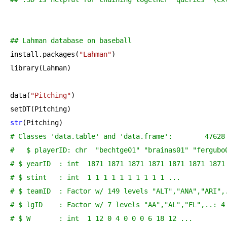
## Lahman database on baseball
install.packages(
"Lahman"
)

library(Lahman)

data(
"Pitching"
)

str
# Classes 'da
#   $ playerID: chr  "bechtge01" "brainas01" "fergubo
# $ yearID  : int  1871 1871 1871 1871 1871 1871 1871
# $ stint   : int  1 1 1 1 1 1 1 1 1 1 ...
# $ teamID  : Factor w/ 149 levels "ALT","ANA","ARI",
# $ lgID    : Factor w/ 7 levels "AA","AL","FL",..: 4
# $ W       : int  1 12 0 4 0 0 0 6 18 12 ...