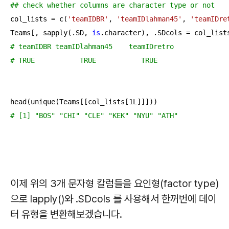
## check whether columns are character type or not
col_lists = c(
'teamIDBR'
, 
'teamIDlahman45'
, 
'teamIDre
Teams[, sapply(.SD, 
is
# teamIDBR teamIDlahman45    teamIDretro 
# TRUE           TRUE           TRUE
head(unique(Teams[[col_lists[
1L
# [1] "BOS" "CHI" "CLE" "KEK" "NYU" "ATH"
이제 위의 3개 문자형 칼럼들을 요인형(factor type)
으로 lapply()와 .SDcols 를 사용해서 한꺼번에 데이
터 유형을 변환해보겠습니다.