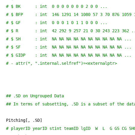
# $ BK      : int  0 0 0 0 0 0 0 2 0 0 ...
# $ BFP     : int  146 1291 14 1080 57 3 70 876 1059 
# $ GF      : int  0 0 0 1 0 1 1 0 0 0 ...
# $ R       : int  42 292 9 257 21 0 30 243 223 362 .
# $ SH      : int  NA NA NA NA NA NA NA NA NA NA ...
# $ SF      : int  NA NA NA NA NA NA NA NA NA NA ...
# $ GIDP    : int  NA NA NA NA NA NA NA NA NA NA ...
# - attr(*, ".internal.selfref")=<externalptr>
## .SD on Ungrouped Data
## In terms of subsetting, .SD is a subset of the dat
# playerID yearID stint teamID lgID  W  L  G GS CG SH