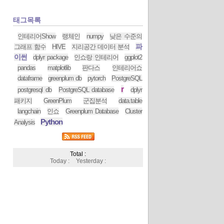
태그목록
인테리어Show
랭체인
numpy
낮은 수준의
파
그래프 함수
HIVE
지리공간 데이터 분석
이썬
dplyr package
인쇼랑 인테리어
ggplot2
pandas
matplotlib
판다스
인테리어쇼
dataframe
greenplum db
pytorch
PostgreSQL
r
postgresql db
PostgreSQL database
dplyr
패키지
GreenPlum
군집분석
data.table
langchain
인쇼
Greenplum Database
Cluster
Python
Analysis
Total :
Today :
Yesterday :