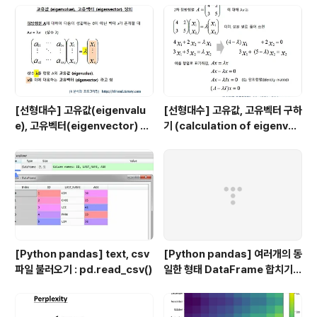
도록, 이번 포스팅에서는 제가 유용하게 사용하고 있는 기
능 위주로 몇 가지만 추려서 소개하도록 하겠습니다. 1. Sp
yder 시작 Win..
[선형대수] 고유값(eigenvalu
[선형대수] 고유값, 고유벡터 구하
e), 고유벡터(eigenvector) 의
기 (calculation of eigenval
정의
ue and eigenvector)
[Python pandas] text, csv
[Python pandas] 여러개의 동
파일 불러오기 : pd.read_csv()
일한 형태 DataFrame 합치기 :
pd.concat()