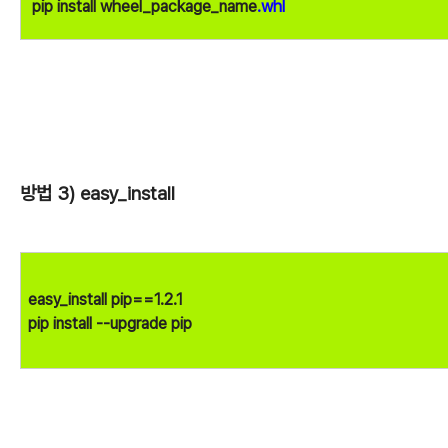
pip install wheel_package_name
.whl
방법 3) easy_install
easy_install pip==1.2.1
pip install --upgrade pip