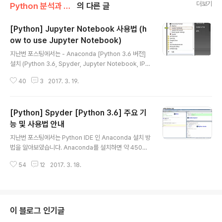
더보기
Python 분석과 프로그래밍/Python 설치 및 기본 사용법
의 다른 글
[Python] Jupyter Notebook 사용법 (h
ow to use Jupyter Notebook)
글 내용
지난번 포스팅에서는 - Anaconda [Python 3.6 버전]
설치 (Python 3.6, Spyder, Jupyter Notebook, IPyt
hon 설치) - Python IDE인 Spyder 사용법 에 대하여 알
40
3
2017. 3. 19.
아보았습니다. 이번 포스팅에서는 Python 을 interactiv
e 하게, 편리하게 즉각적으로 결과를 봐가면서 데이터 처
리, 분석을 할 수 있는 Jupyter Notebook 사용법을 소
[Python] Spyder [Python 3.6] 주요 기
개하겠습니다. 특히 실습 교육을 진행할 때, 혹은 데이터 분
석 결과를 포함한 내용으로 보고서 작성이나 프리젠테이션
능 및 사용법 안내
글 내용
할 때 Jupyter Notebook의 markdown 기능을 곁들
지난번 포스팅에서는 Python IDE 인 Anaconda 설치 방
여서 코드랑 같이 사용하면 유용하더군요. Jupyter Note
법을 알아보았습니다. Anaconda를 설치하면 약 450여
book 안에 텍스트 뿐만 아니라 이미지 파일이나 심지어
개의 Packages 들과 함께 Spyder, Jupyter Notebo
동..
54
12
2017. 3. 18.
ok, IPython 등이 자동으로 설치됩니다. 저는 분석 프로그
래밍 할 때 수십, 수 백, 수천 줄 코딩해야할 경우가 많으므
로 Spyder 편집기를 주로 사용합니다. 그리고 간단한 탐
색적 분석할 때 Jupyter Notebook (R, spark 사용 할
때 포함) 을 가끔 사용하구요. 처음 Spyder를 사용하는 분
이 블로그 인기글
이라면 좀 생소할 것이므로 좀더 빨리 사용법을 익힐 수 있