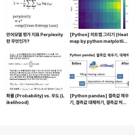
언어모델 평가 지표 Perplexity
[Python] 히트맵 그리기 (Heat
란 무엇인가?
map by python matplotlib,
seaborn, pandas)
확률 (Probability) vs. 우도 (L
[Python pandas] 결측값 채우
ikelihood)
기, 결측값 대체하기, 결측값 처리
(filling missing value, impu
tation of missing values) :
df.fillna()
의안내