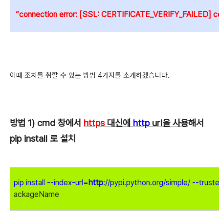
“connection error: [SSL: CERTIFICATE_VERIFY_FAILED] cert
이때 조치를 취할 수 있는 방법 4
가지를 소개하겠습니다.
방법
1) cmd 창에서
https
대신에
http
url을 사용
해서
pip install 로
설치
pip install --index-url=
http
://pypi.python.org/simple/
--
trust
ackageName