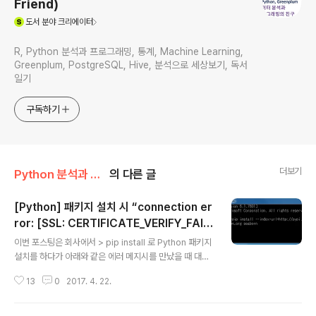
Friend)
(새창열림)
도서
분야 크리에이터
R, Python 분석과 프로그래밍, 통계, Machine Learning,
Greenplum, PostgreSQL, Hive, 분석으로 세상보기, 독서
일기
구독하기
더보기
Python 분석과 프로그래밍/Python 설치 및 기본 사용법
의 다른 글
[Python] 패키지 설치 시 “connection er
ror: [SSL: CERTIFICATE_VERIFY_FAIL
글 내용
ED] certificate verify failed” 에러 발생
이번 포스팅은 회사에서 > pip install 로 Python 패키지
대처 방법, HTTPS, SSL 보안 때문에 파이썬
설치를 하다가 아래와 같은 에러 메지시를 만났을 때 대처
패키지 설치 안될 때 대처방법
방법에 대한 짧은 글입니다. 패키지 설치하려고 하는데 “c
13
0
2017. 4. 22.
onnection error: [SSL: CERTIFICATE_VERIFY_FAI
LED] certificate verify failed” 에러 메시지에 맞닥뜨
리면 당황스럽습니다. 특히 Python 처음 사용하는 분이라