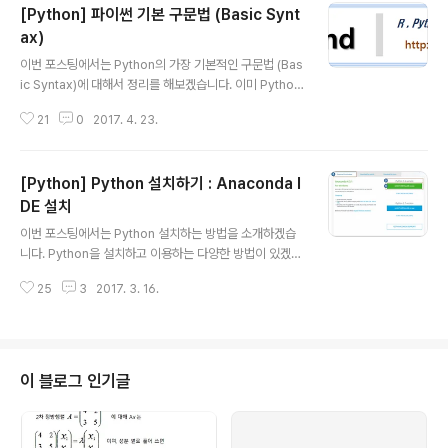
[Python] 파이썬 기본 구문법 (Basic Synt
면 더욱더요. 여기서 SSL 은 Secure Sockets Layer
의 약자로서 해킹, 피싱 등으로 부터 소중한 데이터를 지켜
ax)
글 내용
주는 것으로 보안(암호화, trusted third party 인증
이번 포스팅에서는 Python의 가장 기본적인 구문법 (Bas
등...)과 관련이 되어 있습니다. (더 자세히 알고 싶으신 분
ic Syntax)에 대해서 정리를 해보겠습니다. 이미 Python
은 ☞ What is SSL and how does ..
잘 쓰고 계신 분은 이번 포스팅 건너뛰시면 되겠습니다. S
21
0
2017. 4. 23.
pyder나 Junpyter Notebook 사용법 소개하면서 이
미 간단하게나마 언급했던 내용도 이미 있는데요, 파이썬
기본 구문법을 일괄적으로 정리해본다는 차원에서 중복되
[Python] Python 설치하기 : Anaconda I
더라도 다시 소개해봅니다. - (1) 파이썬 식별자 (Python I
dentifier) - (2) 파이썬 키워드 (Python Keywords) -
DE 설치
글 내용
(3) 줄 들여쓰기 (Lines and Indentation) - (4) 복수 줄
이번 포스팅에서는 Python 설치하는 방법을 소개하겠습
선언문 (Multi-Line Statements) - (5) 파이썬 인용 (Q
니다. Python을 설치하고 이용하는 다양한 방법이 있겠습
uotation in Python with ha..
니다만, 이번 포스팅에서는 아래 처럼 제가 사용하는 환경
25
3
2017. 3. 16.
기준으로만 소개를 해보겠습니다. 제 주위 Python 사용자
중에는 Pycharm 이나 Eclipse 에 설치해서 사용하는거
추천하는 분들도 계시는데요... 저는 Anaconda 설치해서
주로 spyder나 jupyter notebook 사용하곤 하구요,
그동안 별 불편을 못느꼈고 좋습니다. 왠만한 라이브러리
이 블로그 인기글
도 거의 기본 포함하고 있구요. - IDE : Anaconda (spyd
er, jupyter notebook, IPython) - OS : Windows, 6
4-BIT - Python version : 3.x (설치 당시의 3.x ..