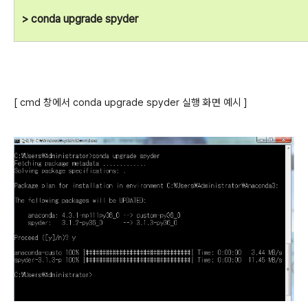
> conda upgrade spyder
[ cmd 창에서 conda upgrade spyder 실행 화면 예시 ]