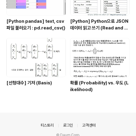
[Python pandas] text, csv
[Python] Python으로 JSON
파일 불러오기 : pd.read_csv()
데이터 읽고 쓰기 (Read and W
rite JSON data by Python)
[선형대수] 기저 (Basis)
확률 (Probability) vs. 우도 (L
ikelihood)
의안내
티스토리
로그인
고객센터
© Daum Corp.