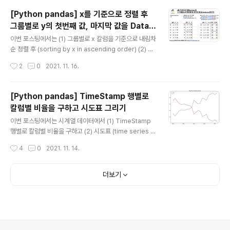
법을 소개하겠습니다. 그룹별로 연산을 수행하므로 pand
[Python pandas] x를 기준으로 정렬 후
as.DataFrame.groupby().apply(UDF) 형식으로 구
그룹별로 y의 첫번째 값, 마지막 값을 DataF
문을 작성할 거예요. [ pandas DataFrame에서 그룹별
글 내용
rame에 추가하기
로 정렬 후 누적 비율을 구한 후에 --> 그룹별로 특정 분위
이번 포스팅에서는 (1) 그룹별로 x 칼럼을 기준으로 내림차
수 위치 구하기 ] 먼저, 예제로 사용하기 위해 그룹('grp')
순 정렬 후 (sorting by x in ascending order) (2) 그
칼럼별 값('x')을 가지..
룹별로 y 칼럼의 첫번째 값, 마지막 값을 DataFrame에
작성시간
2
0
2021. 11. 16.
칼럼 추가하기 하는 2가지 방법을 소개하겠습니다. (방법
1) pandas.DataFrame 의 transform('first', 'last') 메
소드를 사용하는 방법 (방법 2) 그룹별 y의 첫번째 값, 마지
[Python pandas] TimeStamp 행별로
막 값을 구해 DataFrame을 만들고, merge() 메소드로
칼럼별 비율을 구하고 시도표 그리기
합치는 방법 먼저, 예제로 사용할 간단한 DataFrame을
글 내용
만들어보겠습니다. import numpy as np import pan
이번 포스팅에서는 시계열 데이터에서 (1) TimeStamp
das as pd df = pd.DataFrame({ 'grp': ['a', 'a', 'a',
행별로 칼럼별 비율을 구하고 (2) 시도표 (time series pl
'b',..
ot) 를 그리기 하는 방법을 소개하겠습니다. 먼저, 예제로
작성시간
4
0
2021. 11. 14.
사용할 간단한 pandas DataFrame을 만들어보겠습니
다. index 로 2000년 ~ 2021년까지의 년도를 사용하고,
성별로 'M', 'F'의 두 개의 칼럼에 포아송분포로 부터 난수
더보기
를 발생시켜서 만든 도수(frequency)를 가지는 DataFra
me 입니다. import numpy as np import pandas as
pd import matplotlib.pyplot as plt ## creating a
sample DataFrame ts = np.arange(2000, 2022)
# from year..