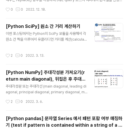
할 수 있습니다. 아래는 순서대로 리스트 내 문자형 원소를
는 방법을 소개하겠습니다. 코드가 길고 동일한 특정 변수나 테이블 이름이 여러번
작성시간
0
0
2022. 12. 18.
숫자형으로 변환..
나오는 경우, 수작업으로 일일이 하나씩 찾아가면서 변수나 테이블 이름을 변경하다
보면 사람의 실수(human error)가 발생할 위험이 큽니다. 이럴 때 Dictionary에
(변경 전 : 변경 후) 매핑을 관리하고 컴퓨터에게 코드 변경을 시킬 수 있다면 사람의
[Python SciPy] 원소 간 거리 계산하기
실수를 예방하는데 도움이 될 것입니다. 먼저, 예제로 사용할 SQL query와 Key(B
글 내용
이번 포스팅에서는 Python의 SciPy 모듈을 사용해서 각
efore, 변경 전): Value(After, 변경 후) 를 매핑한 Dictionary 를 만..
원소 간 짝을 이루어서 유클리디언 거리를 계산(calculati
ng pair-wise distances)하는 방법을 소개하겠습니다.
본문에서 scipy 의 거리 계산함수로서 pdist()와 cdist()
작성시간
2
0
2022. 3. 13.
를 소개할건데요, 반환하는 결과물의 형태에 따라 적절한
것을 선택해서 사용하면 되겠습니다. 마지막으로 scipy 에
서 제공하는 거리를 계산하는 기준(distance metric)에
[Python NumPy] 주대각성분 가져오기(r
대해서 알아보겠습니다. (Scikit-Learn 모듈에도 거리 계
eturn main diagonal), 뒤집은 후 주대각
산 함수가 있는데요, SciPy 모듈에 거리 측정 기준이 더 많
글 내용
성분 가져오기(main diagonal after flipp
아서 SciPy 모듈로 소개합니다.) (1) scipy.spatial.dist
주대각성분 또는 주대각선 (main diagonal, leading di
ance.pdist(): returns condensed dis..
ing), 주대각성분 채우기(fill main diagon
agonal, principal diagonal, primary diagonal, maj
or diagonal) 은 행렬의 k행 k열의 성분들을 말합니다.
al)
작성시간
2
0
2022. 3. 6.
대각행렬(diagonal matrix) 및 그외 특수한 행렬에 대해
서는 https://rfriend.tistory.com/141 를 참고하세요.
이번 포스팅에서는 Python NumPy 를 이용해서 주대각
[Python pandas] 문자열 Series 에서 패턴 포함 여부 매칭하
성분(main diagonal)을 다루는 방법을 소개하겠습니다.
기 (test if pattern is contained within a string of a S
(1) 주대각성분 가져오기 (returning a main diagonal)
글 내용