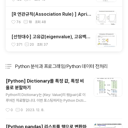
r)
[R 연관규칙(Association Rule) ] Aprio
ri algorithm
76
18
조회
48
[선형대수] 고유값(eigenvalue), 고유벡터
(eigenvector) 의 정의
371
20
조회
37
Python 분석과 프로그래밍/Python 데이터 전처리
분류 전체보기
주요 글 목록
[Python] Dictionary를 특정 값, 특정 비
율로 분할하기
글 내용
Python의 Dictionary는 {Key: Value}의 쌍(pair)로 이
루어진 자료형입니다. 이번 포스팅에서는 Python Dictio
nary 를 분할하여 새로운 Dictionary로 만드는 방법을 소
작성시간
0
0
2023. 12. 8.
개하겠습니다. (1) Dictionary 의 특정 값을 가진 sub Di
ctionary 만들기 (2) Dictionary 를 특정 비율로 분할하
기 먼저 예제로 사용할 Dictionary를 만들어보겠습니다.
[Python pandas] 리스트를 행으로 변환하