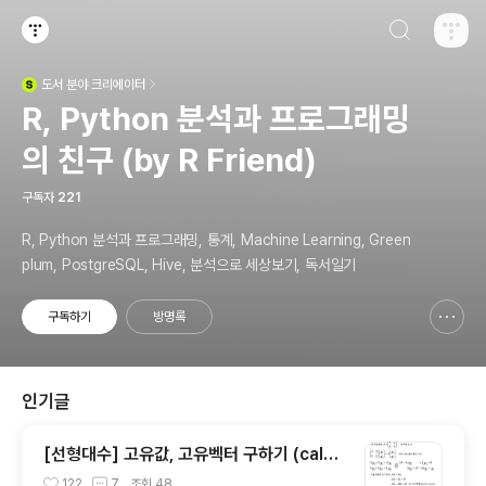
검색하기
티스토리
도서
분야 크리에이터
(새창열림)
R, Python 분석과 프로그래밍
의 친구 (by R Friend)
구독자
221
R, Python 분석과 프로그래밍, 통계, Machine Learning, Green
plum, PostgreSQL, Hive, 분석으로 세상보기, 독서일기
구독하기
방명록
신고하기 레이어
열기
인기글
[선형대수] 고유값, 고유벡터 구하기 (calcul
ation of eigenvalue and eigenvecto
122
7
조회
48