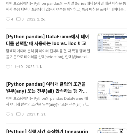
eries) : Series.str.contains(pattern)
(2) 주대각성분을 기준으로 수평/ 수직으로 뒤집기 (flip h
이번 포스팅에서는 Python pandas의 문자열 Series에서 문자열 패턴 매칭을 통
orizontally/ vertically by main diagonal) (..
해서 특정 패턴이 포함되어 있는지 여부를 확인하고, 특정 매칭을 포함한 데이터를
가져오는 방법을 소개하겠습니다. (1) pandas 문자열 Series에서 한개의 문자열
작성시간
4
0
2022. 2. 26.
패턴 매칭하기 : Series.str.contains(pattern) (2) pandas DataFrame에서
한개의 문자열 패턴 매칭이 되는 데이터 가져오기 (3) pandas DataFrame에서 여
러개의 문자열 패턴 매팅이 되는 데이터 가져오기 먼저, 예제로 사용할 문자열이 포
[Python pandas] DataFrame에서 데이
함된 DataFrame을 만들어보겠습니다. pandas 의 contains() 함수를 사용해서
터를 선택할 때 사용하는 loc vs. iloc 비교
문자열 뿐만 아니라 NaN 값과 '1004' 숫자도 포함시켜서 문자열 매칭 ..
글 내용
탐색적 데이터 분석 및 데이터 전처리를 할 때 특정 행과 열
을 기준으로 데이터를 선택(selection), 인덱싱(indexin
g), 슬라이싱(slicing)하는 하는 처리가 필요합니다. 이때
작성시간
1
0
2022. 1. 1.
pandas 에서 사용할 수 있는 게 loc, iloc 인데요, 비슷해
서 좀 헷갈리는 면이 있습니다. 이번 포스팅에서는 Pytho
n pandas 의 DataFrame에서 데이터를 선택(selectio
[Python pandas] 여러개 칼럼의 조건을
n), 인덱싱(indexing), 슬라이싱(slicing)할 때 사용하는 l
일부(any) 또는 전부(all) 만족하는 행 가져
oc vs. iloc 를 비교해보겠습니다. - loc 는 레이블 기반 (l
글 내용
오기
abel-based) 또는 블리언 배열(boolean array) 기반
이번 포스팅에서는 Python의 pandas DataFrame 에
으로 데이터를 선택 - iloc 는 정수 기반의 위치 (integer-
서 여러개 칼럼의 조건을 일부(any)만 또는 전부(all) 만족
based position) 또는..
하는 행 가져오기하는 방법을 소개하겠습니다. pandas D
작성시간
3
0
2021. 11. 21.
ataFrame의 any(), all() 메소드를 이용하면 매우 간단하
게 조건을 만족하는 행을 색인해서 가져올 수 있습니다. (1)
pandas DataFrame 의 칼럼 중에서 1개 이상의 칼럼이
[Python] 실행 시간 측정하기 (measurin