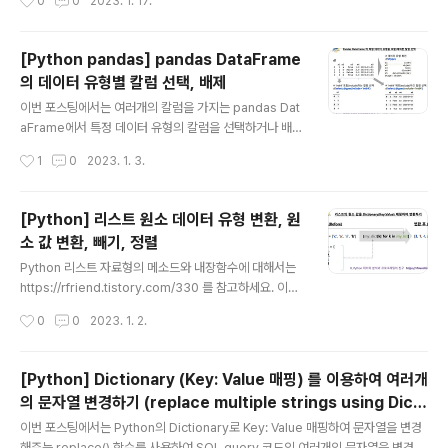
0
0
2023. 1. 17.
me.filter() 함수의 items 옵션을 사용하여 '이름'으로 행
이나 열을 선택해서 가져오기 (2) pd.DataFrame.filter
() 함수의 regex 옵션을 사용하여 '정규 표현식'으로 행이
[Python pandas] pandas DataFrame
나 열을 선택해서 가져오기 (3) pd.DataFrame.filter()
의 데이터 유형별 칼럼 선택, 배제
함수의 like 옵션을 사용하여 '특정 문자를 포함'하는 행이
글 내용
나 열을 선택해서 가져오기 먼저 예제로 사용할 간단한 Da
이번 포스팅에서는 여러개의 칼럼을 가지는 pandas Dat
taFrame을 만들어보겠습니다. ## sample pandas D
aFrame에서 특정 데이터 유형의 칼럼을 선택하거나 배제
ataFrame import numpy as np impo..
하는 방법을 소개하겠습니다. (1) pandas DataFrame
작성시간
1
0
2023. 1. 3.
의 칼럼별 데이터 유형 확인: df.dtypes (2) pandas Dat
aFrame 에서 특정 데이터 유형의 칼럼을 선택하기: df.s
elect_dtypes(include) (3) pandas DataFrame 에
[Python] 리스트 원소 데이터 유형 변환, 원
서 특정 데이터 유형의 칼럼을 제외하기: df.select_dtyp
소 값 변환, 빼기, 정렬
es(exclude) 먼저, 예제로 사용할 pandas DataFram
글 내용
e을 만들어보겠습니다. 데이터 유형으로는 int64, objec
Python 리스트 자료형의 메소드와 내장함수에 대해서는
t, boolean, folat64, datetime64 의 5개 서로 다른 유
https://rfriend.tistory.com/330 를 참고하세요. 이번
형을 포함하도록 하였습니다. impor..
포스팅에서는 리스트(List) 자료형에 대한 유용한 활용 팁
작성시간
0
0
2023. 1. 2.
네가지를 소개하려고 합니다. (1) 리스트의 문자형 원소를
숫자형 원소로 바꾸기 (혹은 그 반대) (2) 리스트의 원소를
사전형의 Key:Value 기준으로 매핑하여 변환하기 (3) 리
[Python] Dictionary (Key: Value 매핑) 를 이용하여 여러개
스트에서 또 다른 리스트의 겹치는 원소를 빼기 (4) 리스트
의 문자열 변경하기 (replace multiple strings using Dicti
원소 정렬하기 (내림차순, 오름차순) (1) 리스트의 문자형
글 내용
onary and replace() method)
원소를 숫자형 원소로 바꾸기 (혹은 그 반대) list(map(da
이번 포스팅에서는 Python의 Dictionary로 Key: Value 매핑하여 문자열을 변경
ta type, list)) 으로 리스트 내 원소의 데이터 유형을 변환
해주는 replace() 함수를 사용하여 SQL query 코드의 여러개의 문자열을 변경하