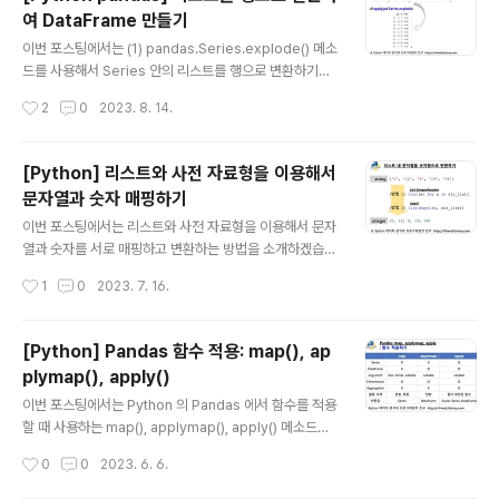
key 는 영어 알파벳이고, value 는 정수 [0, 1, 2] 중에서
여 DataFrame 만들기
무작위로 생성해서 {key: value} 쌍으로 이루어진 Dictio
글 내용
nary 입니다. # Sample Dictionary import string im
이번 포스팅에서는 (1) pandas.Series.explode() 메소
port numpy as np np.random.seed(1004) # fo..
드를 사용해서 Series 안의 리스트를 행으로 변환하기
(2) pandas.Series.explode() 메소드를 사용해서 Dat
작성시간
2
0
2023. 8. 14.
aFrame 안의 리스트를 행으로 변환하기 (3) DataFram
e의 float 자리수를 지정해주기 방법을 소개하겠습니다.
(1) pandas.Series.explode() 메소드를 사용해서 Ser
[Python] 리스트와 사전 자료형을 이용해서
ies 안의 리스트(list)를 행으로 변환하기 ignore_index
문자열과 숫자 매핑하기
=False 가 디폴트 모드이며, 같은 리스트 내 원소들에 대
글 내용
해서는 같은 인덱스 번호가 부여됩니다. import pandas
이번 포스팅에서는 리스트와 사전 자료형을 이용해서 문자
as pd # Series.explode(ignore_index=False) #
열과 숫자를 서로 매핑하고 변환하는 방법을 소개하겠습니
Transform each elemen..
다. (예전에 이와 비슷한 포스팅을 한적이 있는데요, 예전
작성시간
1
0
2023. 7. 16.
거에서 한 발자국씩만 더 나가봤습니다.) (1) 리스트 내 문
자열을 숫자로 변환하기 (2) 리스트 내 숫자를 문자열로
변환하기 (3) 고유한 문자열에 정수를 매핑하기 (4) 고
[Python] Pandas 함수 적용: map(), ap
유한 정수에 문자열을 매핑하기 (1) 리스트 내 문자열 을
plymap(), apply()
숫자로 변환하기 * 방법 1: Python의 List Comprehen
글 내용
sion 과 int(str) 메소드를 같이 사용하는 방법입니다. ##
이번 포스팅에서는 Python 의 Pandas 에서 함수를 적용
Converting string list to integer list str_list = ['5',
할 때 사용하는 map(), applymap(), apply() 메소드에
'12', '8', '19', '34'] ## way 1: list..
대해서 알아보겠습니다. (1) map(): Series 에 대해 ele
작성시간
0
0
2023. 6. 6.
ment-wise 로 함수 적용 (2) applymap(): DataFram
e에 대해 element-wise 로 함수 적용 (3) apply(): Dat