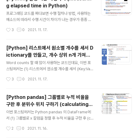
True 인 행 가져오기: pd.DataFrame.any(axis=1) (2)
g elapsed time in Python)
pandas DataFrame 의 칼럼 중에서 모든 칼럼이 True
글 내용
인 행 가져오기: pd.DataFrame.all(axis=1) 먼저, 예제
프로그래밍 코드를 짜다보면 수행 절차나 방법, 사용하는
로 사용할 간단한 pandas DataFrame 을 만들어 보겠습
메소드에 따라서 수행 시간이 차이가 나는 경우가 종종 있
니다. 4개의 칼럼을 가지고 있고, 결측값..
습니다. 그리고 성능이 중요해서 여러가지 방법을 테스트
작성시간
3
0
2021. 11. 17.
해보면서 가장 실행시간이 짧도록 튜닝하면서 최적화하기
도 합니다. 이번 포스팅에서는 Python에서 코드를 실행시
켰을 때 소요된 시간을 측정하는 2가지 방법을 소개하겠습
[Python] 리스트에서 원소별 개수를 세서 D
니다. (1) datetime.now() 메소드 이용해서 실행 시간 측
ictionary를 만들고, 개수 상위 n개 가져오
정하기 (2) %timeit 로 실행 시간 측정하기 먼저, 예제로
글 내용
기
사용할 샘플 데이터셋으로서, 1억개의 값을 가지는 xarr, y
Word counts 할 때 많이 사용하는 코드인데요, 이번 포
arr 의 두개의 배열(array)를 만들어 보겠습니다. 그리고
스팅에서는 (1) 리스트에서 원소별 개수를 세서 {Key:Valu
배열 내 각 1억개의 값 별로 True/False 의 조건값을 가지
e} 쌍의 Dictionary를 만들고 (2) 원소별 개수를 세어놓
작성시간
3
0
2021. 11. 17.
는 cond 라는 배열도 난수를 생성시켜서 만들어보겠..
은 Dictionary에서 개수 상위 n 개의 {Key:Value} 쌍을
가져오기 하는 방법을 소개하겠습니다. (1) 리스트에서 원
소별 개수를 세서 {Key:Value} 쌍의 Dictionary를 만들
[Python pandas] 그룹별로 누적 비율을
기 먼저, 예제로 사용할 간단한 리스트를 만들어보겠습니
구한 후 분위수 위치 구하기 (calculating t
다. ## creating sample lists my_list = ['a', 'f', 'a',
글 내용
he cumulative proportion, getting i
'b', 'a', 'a', 'c', 'b', 'c', 'e', 'a', 'c', 'b', 'f', 'c'] print(my_li
이번 포스팅에서는 Python pandas 의 DataFrame에
ndices for quantile p by groups)
st) # ['a', 'f', 'a', '..
서 (1) 그룹별로 x 칼럼을 정렬 후 누적 비율을 구한 후 (cal
culating the cumulative proportion by groups)
작성시간
2
0
2021. 11. 16.
(2) 그룹별로 특정 분위수의 위치 구하기 (getting the in
dices for a specific quantile p by groups) 하는 방