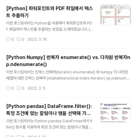
aFrame에 대해 행/열 (row/column) 로 함수 적용 (1)
[Python] 파워포인트와 PDF 파일에서 텍스
map(): Series 에 대해 element-wise 로 함수 적용 예
트 추출하기
제로 사용할 DataFrame을 만들어보겠습니다. import n
글 내용
umpy as np import pandas as pd ## making a s
이번 포스팅에서는 Python을 사용해서 파워포인트와 PD
ample pandas DataFrame np.random.seed..
F 파일에서 텍스트를 추출하는 방법을 소개하겠습니다. (1)
파워포인트 파일에서 텍스트 추출하기 (Extracting text f
작성시간
0
0
2023. 3. 19.
rom a PowerPoint file) (2) PDF 파일에서 텍스트 추
출하기 (Extracting text from a PDF file) 예제로 사용
할 파워포인트와 PDF 파일 첨부합니다. * 예제 파워포인
[Python Numpy] 반복자 enumerate() vs. 다차원 반복자n
트 파일: "서울관광명소.pptx" * 예제 PDF 파일: "서울관
p.ndenumerate()
광명소.pdf" 예제로 사용하는 "서울관광명소.pptx" 파일
글 내용
은 아래와 같이 텍스트로 구성되어 있습니다. (1) 파워포인
이번 포스팅에서는 인덱스 반복자(iterator) enumerate() 와 numpy 의 다차원
트 파일에서 텍스트 추출하기 (Extracting text from a
배열에 대한 인덱스 반복자 (multidimensional index iterator) np.ndenumer
PowerPoint file) Python으로 파워포인트에 ..
ate(arr) 메소드에 대해서 소개하겠습니다. (1) 인덱스 반복자 (index iterator): e
작성시간
0
0
2023. 3. 5.
numerate() (2) 다차원 배열 (multidimensional index iterator): numpy.nd
enumerate(arr) 반복(iteration) 이란 일련의 작업 명령문을 반복해서 실행(rep
eated execution)하는 것을 말합니다. Python은 이러한 반복 작업을 더 쉽게 수
[Python pandas] DataFrame.filter():
행할 수 있도록 하는 여러 언어 기능이 있습니다. 반복자(iterator)는 반복할 수 있는
특정 조건에 맞는 칼럼이나 행을 선택해 가져
값..
글 내용
오기
이번 포스팅에서는 Python pandas DataFrmae에서 fi
lter() 함수를 사용하여 특정 조건에 맞는 칼럼이나 행을 선
택해서 가져오는 방법을 소개하겠습니다. (1) pd.DataFra
작성시간