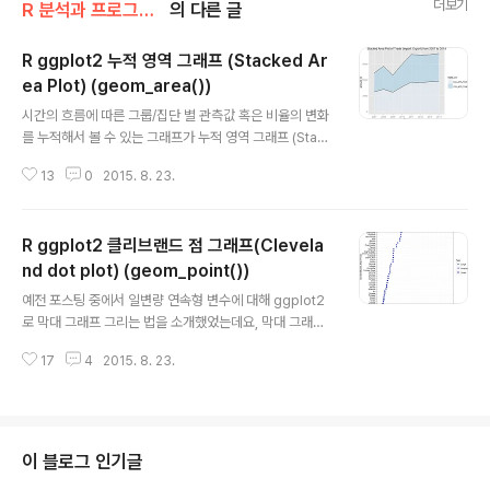
더보기
R 분석과 프로그래밍/R 그래프_시각화
의 다른 글
R ggplot2 누적 영역 그래프 (Stacked Ar
ea Plot) (geom_area())
글 내용
시간의 흐름에 따른 그룹/집단 별 관측값 혹은 비율의 변화
를 누적해서 볼 수 있는 그래프가 누적 영역 그래프 (Stack
ed Area Plot) 입니다. 아마 엑셀에서 많이 보았을 법한
13
0
2015. 8. 23.
그래프 일것이라고 생각합니다. 2007년부터 2014년까
지의 한국 수/출입 무역량 (단위: 1 B$) 데이터를 가지고
수출과 수입으로 구분하여서 ggplot2의 geom_area()
R ggplot2 클리브랜드 점 그래프(Clevela
함수를 사용하여 누적 영역 그래프(Stacked Area Plot)
를 그려보도록 하겠습니다. 아래는 2007년부터 2014년
nd dot plot) (geom_point())
글 내용
까지의 한국 수/출입 무역량 (단위: 1 B$) 데이터를 링크해
예전 포스팅 중에서 일변량 연속형 변수에 대해 ggplot2
두었습니다. (☞ 한국 수/출입 무역량 데이터 다운로드 ) *
로 막대 그래프 그리는 법을 소개했었는데요, 막대 그래프
출처 : 국가무역통계 KOSIS, http://kosis.kr/statistics
의 훌륭한 대안으로서 점 그래프(Dot Plot)이 있습니다. C
List/st..
17
4
2015. 8. 23.
leveland and McGill (1984) 이 “Graphical Metho
ds for Data Presentation: Full Scale Breaks, Dot
Charts, and Multibased Logging.” 이라는 논문에서
막대 그래프 대비 점 그래프가 데이터 해석, 가독성에서 가
지는 우수성을 소개하면서 Cleveland Dot Plot 이라고
이 블로그 인기글
도 많이 불리는 그래프입니다. 분석에 활용할 데이터는 M