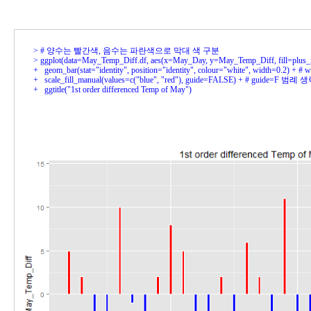
> 
> 
+ 
+ 
+ 
  ggtitle("1st order differenced Temp of May")