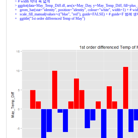
> 
> 
+ 
+ 
+ 
  ggtitle("1st order differenced Temp of May")