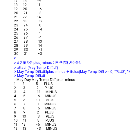
17      18            -9

18      19            11

19      20            -6

20      21            -3

21      22            14

22      23           -12

23      24             0

24      25            -4

25      26             1

26      27            -1

27      28            10

28      29            14

29      30            -2

> 
> # 온도 차분 plus, minus 여부 구분자 변수 생성
> 
attach(May_Temp_Diff.df)
> 
> 
   May_Day May_Temp_Diff plus_minus

1        2             5       PLUS

2        3             2       PLUS

3        4           -12      MINUS

4        5            -6      MINUS

5        6            10       PLUS

6        7            -1      MINUS

7        8            -6      MINUS

8        9             2       PLUS

9       10             8       PLUS

10      11             5       PLUS

11      12            -5      MINUS

12      13            -3      MINUS
