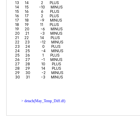
13      14             2       PLUS

14      15           -10      MINUS

15      16             6       PLUS

16      17             2       PLUS

17      18            -9      MINUS

18      19            11       PLUS

19      20            -6      MINUS

20      21            -3      MINUS

21      22            14       PLUS

22      23           -12      MINUS

23      24             0       PLUS

24      25            -4      MINUS

25      26             1       PLUS

26      27            -1      MINUS

27      28            10       PLUS

28      29            14       PLUS

29      30            -2      MINUS

30      31            -3      MINUS 
> 
detach(May_Temp_Diff.df)