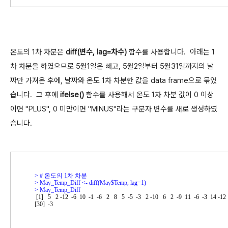
온도의 1차 차분은
diff(변수, lag=차수)
함수를 사용합니다. 아래는 1
차 차분을 하였으므로 5월1일은 빼고, 5월2일부터 5월31일까지의 날
짜만 가져온 후에, 날짜와 온도 1차 차분한 값을 data frame으로 묶었
습니다. 그 후에
ifelse()
함수를 사용해서 온도 1차 차분 값이 0 이상
이면 "PLUS", 0 미만이면 "MINUS"라는 구분자 변수를 새로 생성하였
습니다.
> 
> 
> 
 [1]   5   2 -12  -6  10  -1  -6   2   8   5  -5  -3   2 -10   6   2  -9  11  -6  -3  14 -12   0  -4   1  -1  10  14  -2

[30]  -3