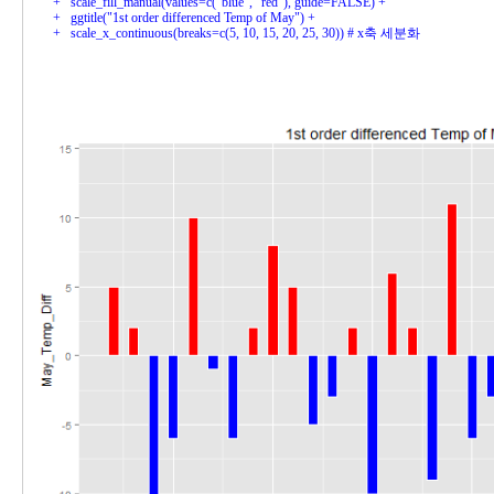
+ 
+ 
+ 
  scale_x_continuous(breaks=c(5, 10, 15, 20, 25, 30)) # x축 세분화