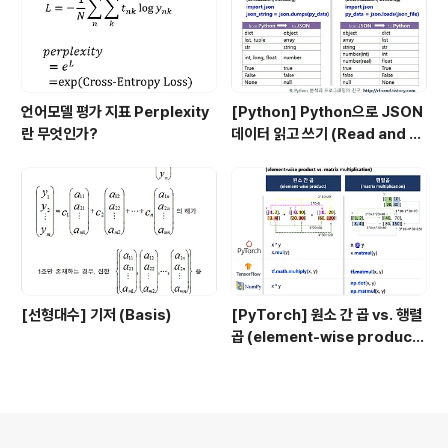
언어모델 평가 지표 Perplexity
[Python] Python으로 JSON
란 무엇인가?
데이터 읽고 쓰기 (Read and W
rite JSON data by Python)
[선형대수] 기저 (Basis)
[PyTorch] 원소 간 곱 vs. 행렬
곱 (element-wise product
vs. matrix multiplication)
의안내