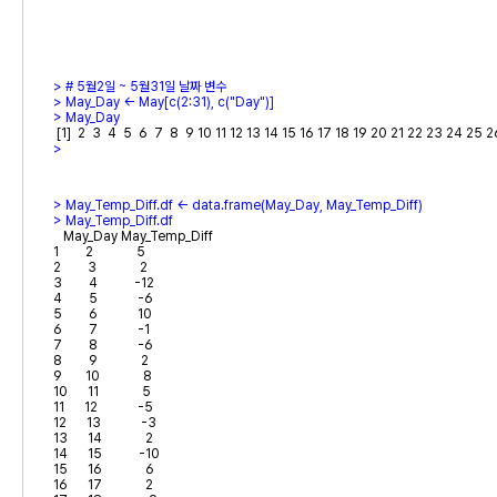
> 
> 
> 
> 
> 
> 
   May_Day May_Temp_Diff

1        2             5

2        3             2

3        4           -12

4        5            -6

5        6            10

6        7            -1

7        8            -6

8        9             2

9       10             8

10      11             5

11      12            -5

12      13            -3

13      14             2

14      15           -10

15      16             6

16      17             2
