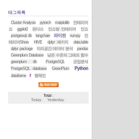
태그목록
Cluster Analysis
pytorch
matplotlib
인테리어
쇼
ggplot2
판다스
인쇼랑 인테리어
인쇼
파이썬
postgresql db
langchain
numpy
인
테리어Show
HIVE
dplyr 패키지
data.table
dplyr package
지리공간 데이터 분석
pandas
Greenplum Database
낮은 수준의 그래프 함수
greenplum db
PostgreSQL
군집분석
Python
PostgreSQL database
GreenPlum
r
dataframe
랭체인
Total :
Today :
Yesterday :