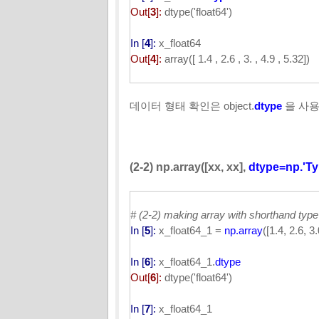
Out[
3
]:
dtype('float64')
In [
4
]:
x_float64
Out[
4
]:
array([ 1.4 , 2.6 , 3. , 4.9 , 5.32])
데이터 형태 확인은 object.
dtype
을 사용
(2-2)
np.array([xx, xx],
dtype
=np.'T
# (2-2) making array with shorthand type c
In [
5
]:
x_float64_1 =
np.array
([1.4, 2.6, 3
In [
6
]:
x_float64_1.
dtype
Out[
6
]:
dtype('float64')
In [
7
]:
x_float64_1