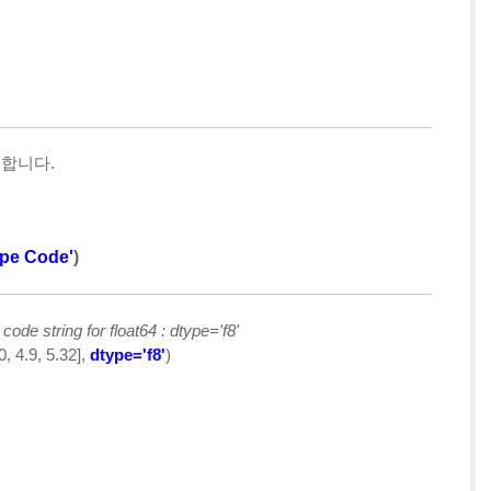
합니다.
ype Code'
)
ode string for float64 : dtype='f8'
.0, 4.9, 5.32],
dtype='f8'
)