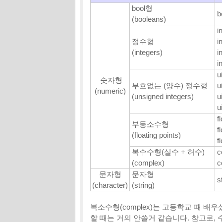
bool형
b
(booleans)
in
정수형
in
(integers)
in
in
ui
숫자형
부호없는 (양수) 정수형
u
(numeric)
(unsigned integers)
u
u
fl
부동소수형
fl
(floating points)
fl
복수수형(실수 + 허수)
c
(complex)
c
문자형
문자형
st
(character)
(string)
복소수형(complex)는 고등학교 때 
할 때는 거의 안쓸거 같습니다. 참고로, 수