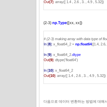
Out[
7
]:
array([ 1.4 , 2.6 , 3. , 4.9 , 5.32])
(2-3)
np.Type
([xx, xx]
)
# (2-3) making array with data type of floa
In [
8
]:
x_float64_2 =
np.float64
([1.4, 2.6,
In [
9
]:
x_float64_2.
dtype
Out[
9
]:
dtype('float64')
In [
10
]:
x_float64_2
Out[
10
]:
array([ 1.4 , 2.6 , 3. , 4.9 , 5.32])
다음으로 데이터 변환하는 방법에 대해