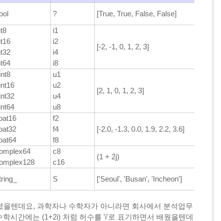
ool
?
[True, True, False, False]
t8
i1
t16
i2
[-2, -1, 0, 1, 2, 3]
t32
i4
t64
i8
nt8
u1
int16
u2
[2, 1, 0, 1, 2, 3]
int32
u4
int64
u8
oat16
f2
oat32
f4
[-2.0, -1.3, 0.0, 1.9, 2.2, 3.6]
oat64
f8
omplex64
c8
(1 + 2j)
omplex128
c16
ring_
S
['Seoul', 'Busan', 'Incheon']
배우셨을텐데요, 과학자나 수학자가 아니라면 회사에서 분석업무
학시간에는 (1+2i) 처럼 허수를 'i'로 표기하면서 배웠을텐데