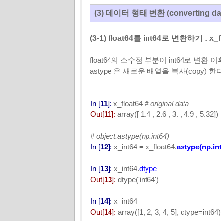
(3) 데이터 형태 변환 (converting data 
(3-1) float64를 int64로 변환하기 : x_f
float64의 소수점 부분이 int64로 변환 
astype 은 새로운 배열을 복사(copy) 
In [
11
]:
x_float64
# original data
Out[
11
]:
array([ 1.4 , 2.6 , 3. , 4.9 , 5.32])
# object.astype(np.int64)
In [
12
]:
x_int64 = x_float64.
astype(np.in
In [
13
]:
x_int64.
dtype
Out[
13
]:
dtype('int64')
In [
14
]:
x_int64
Out[
14
]:
array([1, 2, 3, 4, 5], dtype=int64)