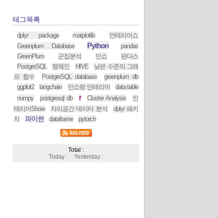
태그목록
dplyr package
matplotlib
인테리어쇼
Python
Greenplum Database
pandas
GreenPlum
군집분석
인쇼
판다스
PostgreSQL
랭체인
HIVE
낮은 수준의 그래
프 함수
PostgreSQL database
greenplum db
ggplot2
langchain
인쇼랑 인테리어
data.table
r
numpy
postgresql db
Cluster Analysis
인
테리어Show
지리공간 데이터 분석
dplyr 패키
파이썬
지
dataframe
pytorch
Total :
Today :
Yesterday :