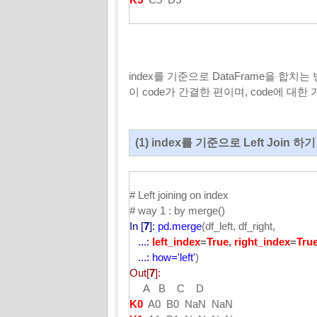
index를 기준으로 DataFrame을 합치는 방법
이 code가 간결한 편이며, code에 대한 
(1) index를 기준으로 Left Join 하기 
# Left joining on index
# way 1 : by merge()
In [
7
]:
pd.merge
(df_left, df_right,
...:
left_index
=
True
,
right_index
=
Tru
...:
how='left'
)
Out[
7
]:
A B C D
K0
A0 B0 NaN NaN