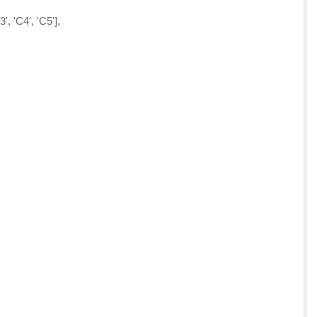
3', 'C4', 'C5'],