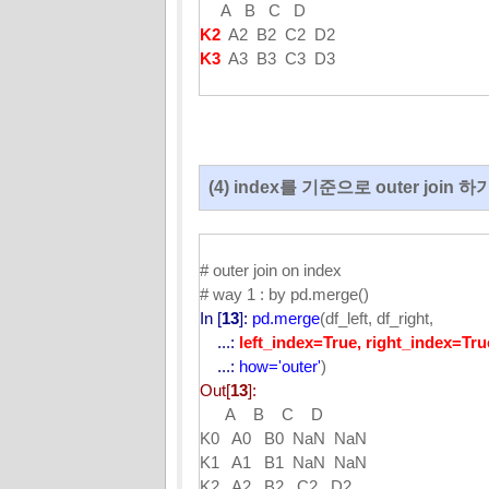
A B C D
K2
A2 B2 C2 D2
K3
A3 B3 C3 D3
(4) index를 기준으로 outer join 하기 (
# outer join on index
# way 1 : by pd.merge()
In [
13
]:
pd.merge
(df_left, df_right,
...:
left_index=True, right_index=Tru
...:
how='outer'
)
Out[
13
]:
A B C D
K0 A0 B0 NaN NaN
K1 A1 B1 NaN NaN
K2 A2 B2 C2 D2