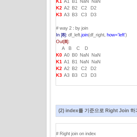
K1
A1 B1 NaN NaN
K2
A2 B2 C2 D2
K3
A3 B3 C3 D3
# way 2 : by join
In [
8
]:
df_left.
join
(df_right,
how='left'
)
Out[
8
]:
A B C D
K0
A0 B0 NaN NaN
K1
A1 B1 NaN NaN
K2
A2 B2 C2 D2
K3
A3 B3 C3 D3
(2) index를 기준으로 Right Join 하기 (
# Right join on index