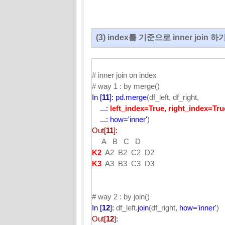
(3) index를 기준으로 inner join 하기 (
# inner join on index
# way 1 : by merge()
In [
11
]:
pd.merge
(df_left, df_right,
...:
left_index=True, right_index=Tru
...:
how='inner'
)
Out[
11
]:
A B C D
K2
A2 B2 C2 D2
K3
A3 B3 C3 D3
# way 2 : by join()
In [
12
]:
df_left.
join
(df_right,
how='inner'
)
Out[
12
]: