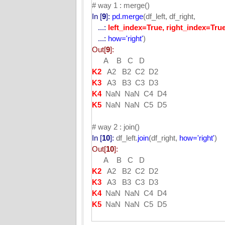
# way 1 : merge()
In [
9
]:
pd.merge
(df_left, df_right,
...:
left_index=True, right_index=Tru
...:
how='right'
)
Out[
9
]:
A B C D
K2
A2 B2 C2 D2
K3
A3 B3 C3 D3
K4
NaN NaN C4 D4
K5
NaN NaN C5 D5
# way 2 : join()
In [
10
]:
df_left.
join
(df_right,
how='right'
)
Out[
10
]:
A B C D
K2
A2 B2 C2 D2
K3
A3 B3 C3 D3
K4
NaN NaN C4 D4
K5
NaN NaN C5 D5