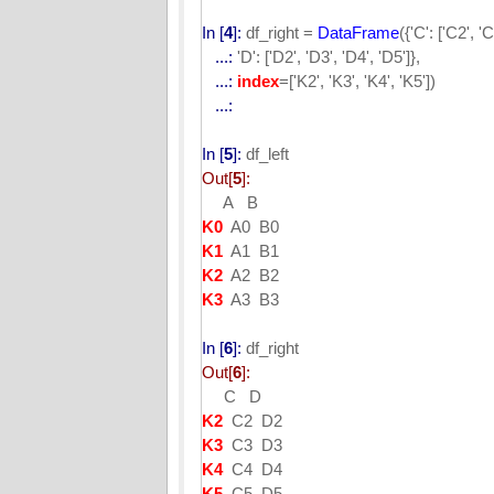
In [
4
]:
df_right =
DataFrame
({'C': ['C2', 'C
...:
'D': ['D2', 'D3', 'D4', 'D5']},
...:
index
=['K2', 'K3', 'K4', 'K5'])
...:
In [
5
]:
df_left
Out[
5
]:
A B
K0
A0 B0
K1
A1 B1
K2
A2 B2
K3
A3 B3
In [
6
]:
df_right
Out[
6
]:
C D
K2
C2 D2
K3
C3 D3
K4
C4 D4
K5
C5 D5