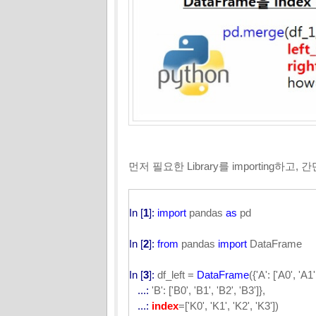
먼저 필요한 Library를 importing하고
In [
1
]:
import
pandas
as
pd
In [
2
]:
from
pandas
import
DataFrame
In [
3
]:
df_left =
DataFrame
({'A': ['A0', 'A1'
...:
'B': ['B0', 'B1', 'B2', 'B3']},
...:
index
=['K0', 'K1', 'K2', 'K3'])