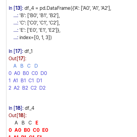
In [
13
]:
df_4 = pd.DataFrame({'A': ['A0', 'A1', 'A2'],
...:
'B': ['B0', 'B1', 'B2'],
...:
'C': ['C0', 'C1', 'C2'],
...:
'E': ['E0', 'E1', 'E2']},
...:
index=[0, 1, 3])
In [
17
]:
df_1
Out[
17
]:
A B C
D
0 A0 B0 C0 D0
1 A1 B1 C1 D1
2 A2 B2 C2 D2
In [
18
]:
df_4
Out[
18
]:
A B C
E
0 A0 B0 C0 E0