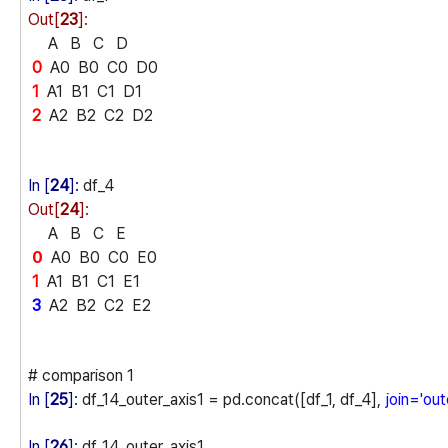
Out[
23
]:
A B C D
0
A0 B0 C0 D0
1
A1 B1 C1 D1
2
A2 B2 C2 D2
In [
24
]:
df_4
Out[
24
]:
A B C E
0
A0 B0 C0 E0
1
A1 B1 C1 E1
3
A2 B2 C2 E2
# comparison 1
In [
25
]:
df_14_outer_axis1 = pd.concat([df_1, df_4],
join='out
In [
26
]:
df_14_outer_axis1