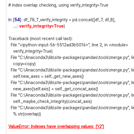
# index overlap checking, using verify_integrity=True
In [
54
]:
df_78_T_verify_integrity = pd.concat([df_7, df_8],
...:
verify_integrity=True
)
Traceback (most recent call last):
File "<ipython-input-56-5512ad3b5016>", line 2, in <module>
verify_integrity=True)
File "C:\Anaconda3\lib\site-packages\pandas\tools\merge.py", li
copy=copy)
File "C:\Anaconda3\lib\site-packages\pandas\tools\merge.py", line
self.new_axes = self._get_new_axes()
File "C:\Anaconda3\lib\site-packages\pandas\tools\merge.py", l
new_axes[self.axis] = self._get_concat_axis()
File "C:\Anaconda3\lib\site-packages\pandas\tools\merge.py", li
self._maybe_check_integrity(concat_axis)
File "C:\Anaconda3\lib\site-packages\pandas\tools\merge.py", li
% str(overlap))
ValueError: Indexes have overlapping values: ['r2']