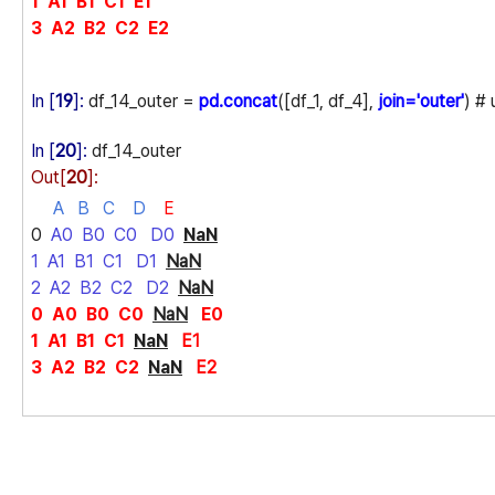
1 A1 B1 C1 E1
3 A2 B2 C2 E2
In [
19
]:
df_14_outer =
pd.concat
([df_1, df_4],
join='outer'
) # 
In [
20
]:
df_14_outer
Out[
20
]:
A B C
D
E
0
A0 B0 C0 D0
NaN
1 A1 B1 C1 D1
NaN
2 A2 B2 C2 D2
NaN
0 A0 B0 C0
NaN
E0
1 A1 B1 C1
NaN
E1
3 A2 B2 C2
NaN
E2