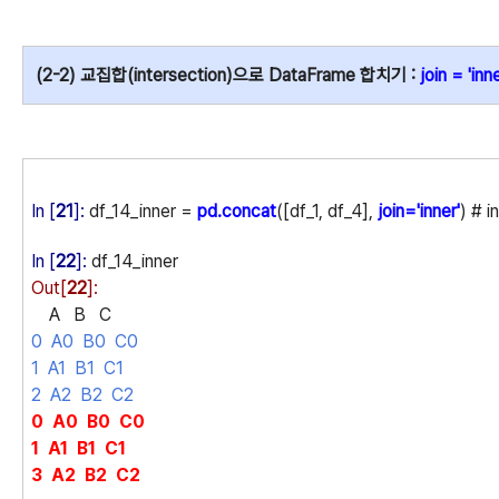
(2-2) 교집합(intersection)으로 DataFrame 합치기 :
join = 'inne
In [
21
]:
df_14_inner =
pd.concat
([df_1, df_4],
join='inner'
) # i
In [
22
]:
df_14_inner
Out[
22
]:
A B C
0 A0 B0 C0
1 A1 B1 C1
2 A2 B2 C2
0 A0 B0 C0
1 A1 B1 C1
3 A2 B2 C2