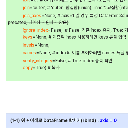
join
='outer', # 'outer': 합집합(union), 'inner': 교집합(int
join_axes
=None, # axis=1 일 경우 특정 DataFrame
precated, 더이상 지원하지 않음)
ignore_index
=False, # False
: 기존 index 유지, True: 
keys
=None, # 계층적 index 사용하려면 keys 튜플
입력
levels
=None,
names
=None, # index의 이름 부여하려면 names 튜플
verify_integrity
=False, # True:
index 중복 확인
copy
=True) # 복사
(1-1) 위 + 아래로
DataFrame
합치기(rbind) :
axis = 0