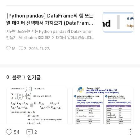
기는 결측값 채우기 (fill in missing values) 방법에 대해서 소개하겠습니다.
먼저, 필요한 library를 import 하고, dit와 index를 사용해서 간5행, 2열을
[Python pandas] DataFrame의 행 또는
가진 간단한 DataFrame을 만들어보겠습니다. ##-- Make a new index a
nd reindex the dataframe In [1]: import nump..
열 데이터 선택해서 가져오기 (DataFrame
글 내용
objects indexing and selection)
지난번 포스팅에서는 Python pandas의 DataFrame
만들기, Attributes 조회하기에 대해서 알아보았습니다.
이번 포스팅에서는 DataFrame의 데이터를 - (1) 행(ro
16
2
2016. 11. 27.
w) 기준으로 선택해서 가져오기 - (2) 열(column) 기준으
로 선택해서 가져오기 방법(DataFrame objects index
ing and selection by rows or columns)에 대해서
소개하겠습니다. 먼저, 필요한 Libraries 를 importing
하고, 간단한 5행 3열의 DataFrame을 만들어 보겠습니
이 블로그 인기글
다. In [1]: import numpy as np ...: import pandas a
s pd ...: from pandas import DataFrame ...: ...: ##..
54
2
[선형대수] 고유값, 고유벡터 구하
[Python] Python으로 JSON
기 (calculation of eigenval
데이터 읽고 쓰기 (Read and W