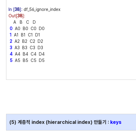
In [
38
]:
df_56_ignore_index
Out[
38
]:
A B C D
0
A0 B0 C0 D0
1
A1 B1 C1 D1
2
A2 B2 C2 D2
3
A3 B3 C3 D3
4
A4 B4 C4 D4
5
A5 B5 C5 D5
(5) 계층적 index (hierarchical index
) 만들기 :
keys