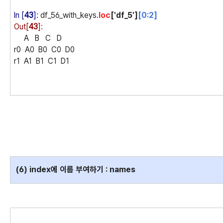
In [
43
]:
df_56_with_keys.
loc
['df_5']
[0:2]
Out[
43
]:
A B C D
r0 A0 B0 C0 D0
r1 A1 B1 C1 D1
(6) index에 이름 부여하기 : names