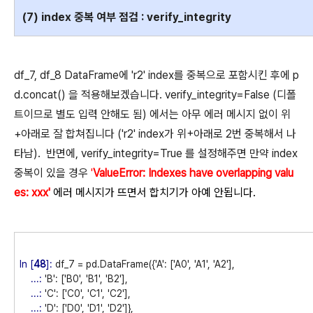
(7) index 중복 여부 점검 : verify_integrity
df_7, df_8 DataFrame에 'r2' index를 중복으로 포함시킨 후에 p
d.concat() 을 적용해보겠습니다. verify_integrity=False (디폴
트이므로 별도 입력 안해도 됨) 에서는 아무 에러 메시지 없이 위
+아래로 잘 합쳐집니다 ('r2' index가 위+아래로 2번 중복해서 나
타남). 반면에, verify_integrity=True 를 설정해주면 만약 index
중복이 있을 경우
'
ValueError: Indexes have overlapping valu
es: xxx'
에러 메시지가 뜨면서 합치기가 아예 안됩니다.
In [
48
]:
df_7 = pd.DataFrame({'A': ['A0', 'A1', 'A2'],
...:
'B': ['B0', 'B1', 'B2'],
...:
'C': ['C0', 'C1', 'C2'],
...:
'D': ['D0', 'D1', 'D2']},