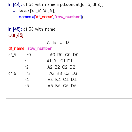
In [
44
]:
df_56_with_name = pd.concat([df_5, df_6],
...:
keys=['df_5', 'df_6'],
...:
names=[
'df_name'
,
'row_number'
]
)
In [
45
]:
df_56_with_name
Out[
45
]:
A B C D
df_name
row_number
df_5 r0 A0 B0 C0 D0
r1 A1 B1 C1 D1
r2 A2 B2 C2 D2
df_6 r3 A3 B3 C3 D3
r4 A4 B4 C4 D4
r5 A5 B5 C5 D5