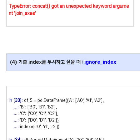
TypeError: concat() got an unexpected keyword argume
nt 'join_axes'
(4) 기존
index를 무시하고 싶을 때 :
ignore_index
In [
33
]:
df_5 = pd.DataFrame({'A': ['A0', 'A1', 'A2'],
...:
'B': ['B0', 'B1', 'B2'],
...:
'C': ['C0', 'C1', 'C2'],
...:
'D': ['D0', 'D1', 'D2']},
...:
index=['r0', 'r1', 'r2'])
In [
34
]:
df_6 = pd.DataFrame({'A': ['A3', 'A4', 'A5'],