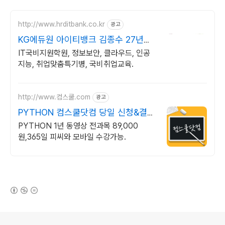
http://www.hrditbank.co.kr
광고
KG에듀원 아이티뱅크 김종수 27년경
력전문가 IT취업상담
IT국비지원학원, 정보보안, 클라우드, 인공
지능, 취업맞춤특기병, 국비취업교육.
http://www.컴스쿨.com
광고
PYTHON 컴스쿨닷컴 당일 신청&결제
시 기프티콘!
PYTHON 1년 동영상 전과목 89,000
원,365일 피씨와 모바일 수강가능.
(새창열림)
로그 정보