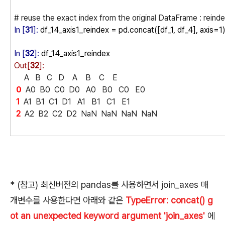
# reuse the exact index from the original DataFrame : reinde
In [
31
]:
df_14_axis1_reindex = pd.concat([df_1, df_4], axis=1)
In [
32
]:
df_14_axis1_reindex
Out[
32
]:
A B C D A B C E
0
A0 B0 C0 D0 A0 B0 C0 E0
1
A1 B1 C1 D1 A1 B1 C1 E1
2
A2 B2 C2 D2 NaN NaN NaN NaN
* (참고) 최신버전의 pandas를 사용하면서 join_axes 매
개변수를 사용한다면 아래와 같은
TypeError: concat() g
ot an unexpected keyword argument 'join_axes'
에