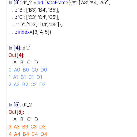
In [
3
]:
df_2 =
pd.DataFrame
({'A': ['A3', 'A4', 'A5'],
...:
'B': ['B3', 'B4', 'B5'],
...:
'C': ['C3', 'C4', 'C5'],
...:
'D': ['D3', 'D4', 'D5']},
...:
index
=[3, 4, 5])
In [
4
]:
df_1
Out[
4
]:
A B C D
0 A0 B0 C0 D0
1 A1 B1 C1 D1
2 A2 B2 C2 D2
In [
5
]:
df_2
Out[
5
]:
A B C D
3 A3 B3 C3 D3
4 A4 B4 C4 D4