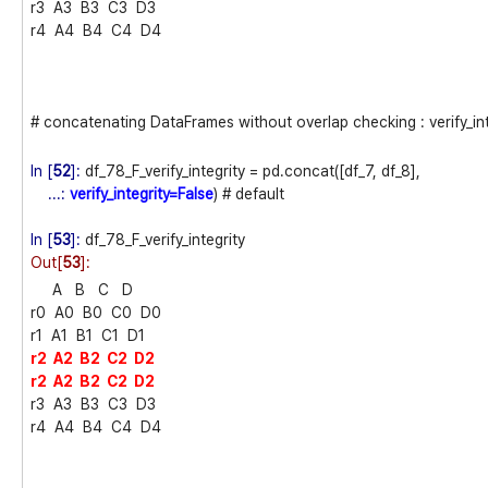
r3 A3 B3 C3 D3
r4 A4 B4 C4 D4
# concatenating DataFrames without overlap checking : verify_int
In [
52
]:
df_78_F_verify_integrity = pd.concat([df_7, df_8],
...:
verify_integrity=False
) # default
In [
53
]:
df_78_F_verify_integrity
Out[
53
]:
A B C D
r0 A0 B0 C0 D0
r1 A1 B1 C1 D1
r2 A2 B2 C2 D2
r2 A2 B2 C2 D2
r3 A3 B3 C3 D3
r4 A4 B4 C4 D4