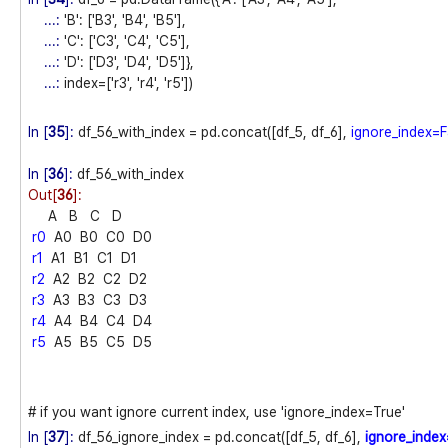
...:
'B': ['B3', 'B4', 'B5'],
...:
'C': ['C3', 'C4', 'C5'],
...:
'D': ['D3', 'D4', 'D5']},
...:
index=['r3', 'r4', 'r5'])
In [
35
]:
df_56_with_index = pd.concat([df_5, df_6],
ignore_index=F
In [
36
]:
df_56_with_index
Out[
36
]:
A B C D
r0
A0 B0 C0 D0
r1
A1 B1 C1 D1
r2
A2 B2 C2 D2
r3
A3 B3 C3 D3
r4
A4 B4 C4 D4
r5
A5 B5 C5 D5
# if you want ignore current index, use 'ignore_index=True'
In [
37
]:
df_56_ignore_index = pd.concat([df_5, df_6],
ignore_inde