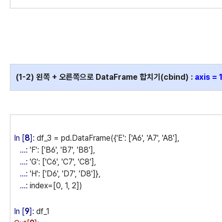
(1-2) 왼쪽 + 오른쪽으로
DataFrame
합치기(cbind) :
axis = 
In [
8
]:
df_3 = pd.DataFrame({'E': ['A6', 'A7', 'A8'],
...:
'F': ['B6', 'B7', 'B8'],
...:
'G': ['C6', 'C7', 'C8'],
...:
'H': ['D6', 'D7', 'D8']},
...:
index=[0, 1, 2])
In [
9
]:
df_1