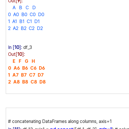
Out[
9
]:
A B C D
0 A0 B0 C0 D0
1 A1 B1 C1 D1
2 A2 B2 C2 D2
In [
10
]:
df_3
Out[
10
]:
E F G H
0 A6 B6 C6 D6
1 A7 B7 C7 D7
2 A8 B8 C8 D8
# concatenating DataFrames along columns, axis=1