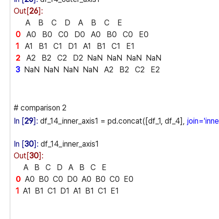
Out[
26
]:
A B C D A B C E
0
A0 B0 C0 D0 A0 B0 C0 E0
1
A1 B1 C1 D1 A1 B1 C1 E1
2
A2 B2 C2 D2 NaN NaN NaN NaN
3
NaN NaN NaN NaN A2 B2 C2 E2
# comparison 2
In [
29
]:
df_14_inner_axis1 = pd.concat([df_1, df_4],
join='inne
In [
30
]:
df_14_inner_axis1
Out[
30
]:
A B C D A B C E
0
A0 B0 C0 D0 A0 B0 C0 E0
1
A1 B1 C1 D1 A1 B1 C1 E1