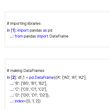
# importing libraries
In [
1
]:
import
pandas
as
pd
...:
from
pandas
import
DataFrame
# making DataFrames
In [
2
]:
df_1 =
pd.DataFrame
({'A': ['A0', 'A1', 'A2'],
...:
'B': ['B0', 'B1', 'B2'],
...:
'C': ['C0', 'C1', 'C2'],
...:
'D': ['D0', 'D1', 'D2']},
...:
index
=[0, 1, 2])