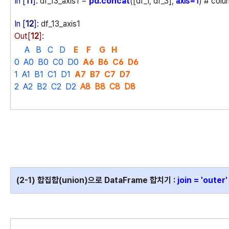
In [
11
]:
df_13_axis1 =
pd.concat
([df_1, df_3],
axis=1
) # colu
In [
12
]:
df_13_axis1
Out[
12
]:
A B C D
E
F
G H
0 A0 B0 C0 D0
A6 B6 C6 D6
1 A1 B1 C1 D1
A7 B7 C7 D7
2 A2 B2 C2 D2
A8 B8 C8 D8
(2-1) 합집합(union)으로 DataFrame 합치기 :
join = 'outer'