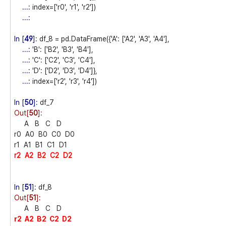
...:
index=['r0', 'r1', 'r2'])
...:
In [
49
]:
df_8 = pd.DataFrame({'A': ['A2', 'A3', 'A4'],
...:
'B': ['B2', 'B3', 'B4'],
...:
'C': ['C2', 'C3', 'C4'],
...:
'D': ['D2', 'D3', 'D4']},
...:
index=['r2', 'r3', 'r4'])
In [
50
]:
df_7
Out[
50
]:
A B C D
r0 A0 B0 C0 D0
r1 A1 B1 C1 D1
r2 A2 B2 C2 D2
In [
51
]:
df_8
Out[
51
]:
A B C D
r2 A2 B2 C2 D2