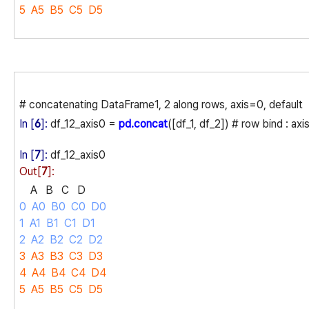
5 A5 B5 C5 D5
# concatenating DataFrame1, 2 along rows, axis=0, default
In [
6
]:
df_12_axis0 =
pd.concat
([df_1, df_2]) # row bind : axi
In [
7
]:
df_12_axis0
Out[
7
]:
A B C D
0 A0 B0 C0 D0
1 A1 B1 C1 D1
2 A2 B2 C2 D2
3 A3 B3 C3 D3
4 A4 B4 C4 D4
5 A5 B5 C5 D5