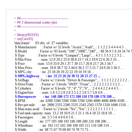
> 
> 
> 
> 
> 
> 
'data.frame':	93 obs. of  27 variables:

 $ Manufacturer      : Factor w/ 32 levels "Acura","Audi",..: 1 1 2 2 3 4 4 4 4 5 ...

 $ Model             : Factor w/ 93 levels "100","190E","240",..: 49 56 9 1 6 24 54 74 73 35 ...

 $ Type              : Factor w/ 6 levels "Compact","Large",..: 4 3 1 3 3 3 2 2 3 2 ...

 $ Min.Price         : num  12.9 29.2 25.9 30.8 23.7 14.2 19.9 22.6 26.3 33 ...

 $ Price             : num  15.9 33.9 29.1 37.7 30 15.7 20.8 23.7 26.3 34.7 ...

 $ Max.Price         : num  18.8 38.7 32.3 44.6 36.2 17.3 21.7 24.9 26.3 36.3 ...

 $ AirBags           : Factor w/ 3 levels "Driver & Passenger",..: 3 1 2 1 2 2 2 2 2 2 ...

 $ DriveTrain        : Factor w/ 3 levels "4WD","Front",..: 2 2 2 2 3 2 2 3 2 2 ...

 $ Cylinders         : Factor w/ 6 levels "3","4","5","6",..: 2 4 4 4 2 2 4 4 4 5 ...

 $ RPM               : int  6300 5500 5500 5500 5700 5200 4800 4000 4800 4100 ...

 $ Rev.per.mile      : int  2890 2335 2280 2535 2545 2565 1570 1320 1690 1510 ...

 $ Man.trans.avail   : Factor w/ 2 levels "No","Yes": 2 2 2 2 2 1 1 1 1 1 ...

 $ Fuel.tank.capacity: num  13.2 18 16.9 21.1 21.1 16.4 18 23 18.8 18 ...

 $ Passengers        : int  5 5 5 6 4 6 6 6 5 6 ...

 $ Length            : int  177 195 180 193 186 189 200 216 198 206 ...

 $ Wheelbase         : int  102 115 102 106 109 105 111 116 108 114 ...

 $ Width             : int  68 71 67 70 69 69 74 78 73 73 ...
