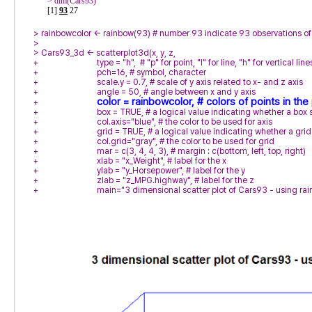
> 
[1] 
93
> 
> 
> 
+ 
+ 
+ 
+ 
+ 
+ 
+ 
+ 
+ 
+ 
+ 
+ 
+ 
+ 
                           main="3 dimensional scatter plot of Cars93 - using r