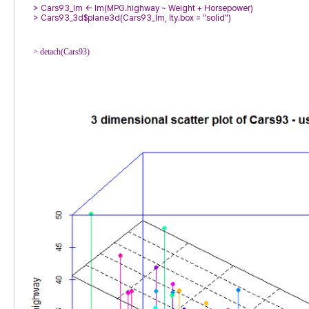
> 
> 
Cars93_3d$plane3d(Cars93_lm, lty.box = "solid")
> 
detach(Cars93)