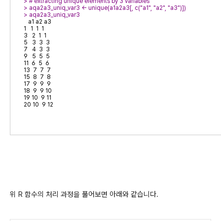
> # extracting unique elements by 3 variables
> 
> 
   a1 a2 a3

1   1  1  1

3   2  1  1

5   3  3  3

7   4  3  3

9   5  5  5

11  6  5  6

13  7  7  7

15  8  7  8

17  9  9  9

18  9  9 10

19 10  9 11

20 10  9 12
위 R 함수의 처리 과정을 풀어보면 아래와 같습니다.