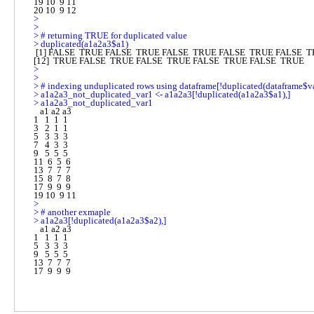
19 10  9 11

> 
> 
> 
> 
 [1] FALSE  TRUE FALSE  TRUE FALSE  TRUE FALSE  TRUE FALSE  TRUE FALSE

> 
> 
> 
> 
> 
   a1 a2 a3

1   1  1  1

3   2  1  1

5   3  3  3

7   4  3  3

9   5  5  5

11  6  5  6

13  7  7  7

15  8  7  8

17  9  9  9

> 
> 
> 
   a1 a2 a3

1   1  1  1

5   3  3  3

9   5  5  5

13  7  7  7

17  9  9  9