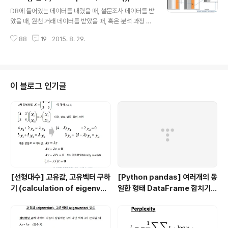
글 내용
ar, de..
() 함수, tidyverse의 spread() 함수
DB에 들어있는 데이터를 내렸을 때, 설문조사 데이터를 받
았을 때, 원천 거래 데이터를 받았을 때, 혹은 분석 과정 중
의 데이터 셋이 분석가가 하고자 하는 통계분석, 데이터마
88
19
2015. 8. 29.
이닝 분석이나 ggplot2 등의 그래프/시각화를 위해 필요
한 데이터 구조로 딱 맞아떨어지지 않는 경우가 굉장히 많
습니다. 이때 필요한 것이 데이터를 분석 목적, 기법에 맞게
자유자재로 변형하여 재구조화하는 일입니다. 엑셀에서 Pi
lvot Table 생성하는 것이 제일 이해하기 쉬운 예가 될거
이 블로그 인기글
같습니다. 세로로 길게 늘어서 있는 원 데이터를 가로와 세
로로 틀을 잡아 주고, 가운데에는 value 값에 대해서 개수
를 센다든지, 합계를 낸다든지, 평균을 구한다든지 하는 함
수를 적용하는 것을 해보셨을 겁니다. 비유를 해보자면, 레
고블록으로 ..
[선형대수] 고유값, 고유벡터 구하
[Python pandas] 여러개의 동
기 (calculation of eigenval
일한 형태 DataFrame 합치기 :
ue and eigenvector)
pd.concat()