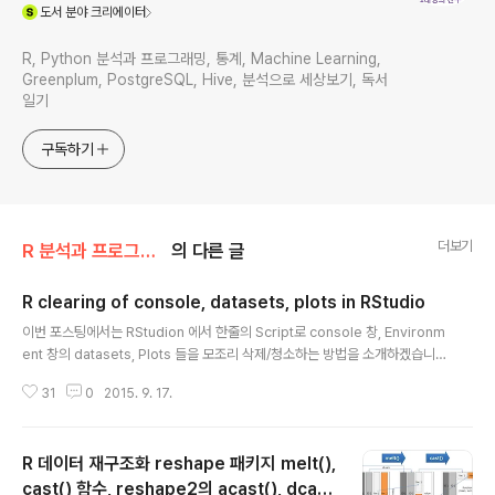
(새창열림)
도서
분야 크리에이터
R, Python 분석과 프로그래밍, 통계, Machine Learning,
Greenplum, PostgreSQL, Hive, 분석으로 세상보기, 독서
일기
구독하기
더보기
R 분석과 프로그래밍/R 데이터 전처리
의 다른 글
R clearing of console, datasets, plots in RStudio
글 내용
이번 포스팅에서는 RStudion 에서 한줄의 Script로 console 창, Environm
ent 창의 datasets, Plots 들을 모조리 삭제/청소하는 방법을 소개하겠습니
다. 아래의 명령문을 사용하지 않는다면 rm() 함수로 데이터셋 이름을 일일이
31
0
2015. 9. 17.
나열하는 노가다를 해야만 합니다. ^,^; RStudio에서 Datasets 이나 Plots 을
한꺼번에 삭제/청소하려면 붓 모양의 아이콘을 누르면 되긴 합니다만, progra
ming 이나 사용자 정의함수(user defined function) 내에 모든 객체 삭제/
R 데이터 재구조화 reshape 패키지 melt(),
청소 기능을 넣고 싶다면 붓 모양 아이콘을 누르는 행위를 Script로 옮길 수 있
어야 겠지요. (1) 좌측 하단의 Console 창에 있는 messages 들을 삭제(cle
cast() 함수, reshape2의 acast(), dcast