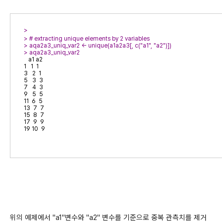
> 
> # extracting unique elements by 2 variables
> 
> 
   a1 a2

1   1  1

3   2  1

5   3  3

7   4  3

9   5  5

11  6  5

13  7  7

15  8  7

17  9  9

19 10  9
위의 예제에서 "a1"변수와 "a2" 변수를 기준으로 중복 관측치를 제거