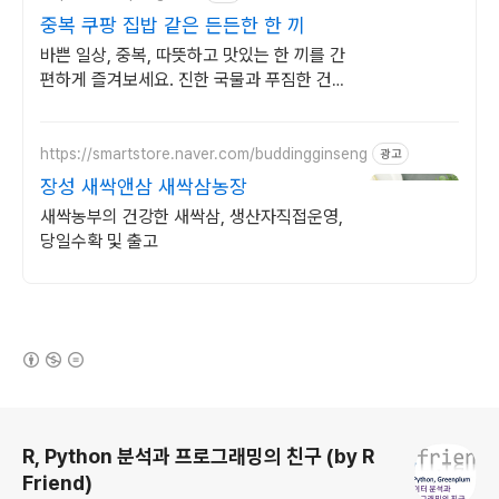
중복 쿠팡 집밥 같은 든든한 한 끼
바쁜 일상, 중복, 따뜻하고 맛있는 한 끼를 간
편하게 즐겨보세요. 진한 국물과 푸짐한 건더
기로 든든하게, 즉석국 영양 가득한 식사를
완성하세요.
https://smartstore.naver.com/buddingginseng
광고
장성 새싹앤삼 새싹삼농장
새싹농부의 건강한 새싹삼, 생산자직접운영,
당일수확 및 출고
(새창열림)
로그 정보
R, Python 분석과 프로그래밍의 친구 (by R
Friend)