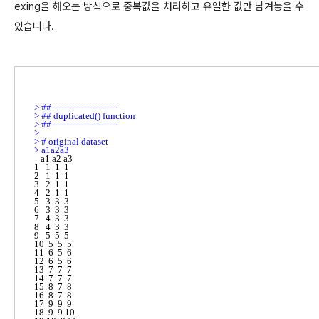
exing을 해오는 방식으로 중복값을 처리하고 유일한 값만 남겨놓을 수
있습니다.
> 
> 
> 
> 
> 
> 
   a1 a2 a3

1   1  1  1

2   1  1  1

3   2  1  1

4   2  1  1

5   3  3  3

6   3  3  3

7   4  3  3

8   4  3  3

9   5  5  5

10  5  5  5

11  6  5  6

12  6  5  6

13  7  7  7

14  7  7  7

15  8  7  8

16  8  7  8

17  9  9  9

18  9  9 10
