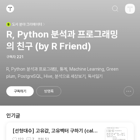
검색하기
티스토리
도서
분야 크리에이터
(새창열림)
R, Python 분석과 프로그래밍
의 친구 (by R Friend)
구독자
221
R, Python 분석과 프로그래밍, 통계, Machine Learning, Green
plum, PostgreSQL, Hive, 분석으로 세상보기, 독서일기
구독하기
방명록
신고하기 레이어
열기
인기글
[선형대수] 고유값, 고유벡터 구하기 (calcul
ation of eigenvalue and eigenvecto
122
7
조회
51