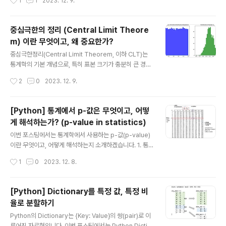
1
1
2023. 12. 9.
에 가까움): 한 변수가 증가하면 다른 변수도 증가..
며 통계적 추론에 대한 확률적인 프레임워크를 제공합니
다. 베이지안 통계의 주요 개념을 하나씩 소개하고, 예제를
하나 풀어보겠습니다. 1. 베이즈 정리 (Bayes' Theore
중심극한의 정리 (Central Limit Theore
m) 및 베이지안 통계 주요 개념 베이지안 통계의 핵심은 베
m) 이란 무엇이고, 왜 중요한가?
이즈 정리로, 사건의 확률을 사건과 관련된 조건에 대한 이
글 내용
전 지식을 기반으로 설명합니다. 수식은 다음과 같습니다.
중심극한정리(Central Limit Theorem, 이하 CLT)는
여기서 P(A∣B)는 사후 확률(조건 B가 주어졌을 때 A의 확
통계학의 기본 개념으로, 특히 표본 크기가 충분히 큰 경우
률), P(B∣A)는 우도(조건 A가 주어졌을 때 B의 확률), P
모집단의 표본 평균 분포를 설명합니다. 1. 중심극한정리(C
작성시간
2
0
2023. 12. 9.
(A)는 사전 확률, P(B)는 B의 주변 확률입니다. - 사전 ..
entral Limit Theorem, CLT) 개념 (1) 무작위 추출 (Ra
ndom Sampling): 중심극한정리는 모양이 어떤 분포든
지 상관없이 주어진 모집단에서 고정된 크기의 무작위 표
[Python] 통계에서 p-값은 무엇이고, 어떻
본을 추출하고 각 표본의 평균을 계산한다고 가정합니다.
게 해석하는가? (p-value in statistics)
(2) 표본 평균 분포 (Distribution of Sample Mean): C
글 내용
LT는 원래 모집단 분포의 모양과 상관없이 표본 평균의 분
이번 포스팅에서는 통계학에서 사용하는 p-값(p-value)
포가 샘플 크기가 증가함에 따라 정규 분포를 근사화한다
이란 무엇이고, 어떻게 해석하는지 소개하겠습니다. 1. 통
고 말합니다. (3) 크기가 큰 표본 (Large Size of Sampl
계학에서 p-value 는 무엇이며, 무엇에 사용하는가? 2.
작성시간
1
0
2023. 12. 8.
e): 정규..
독립된 두 표본 간 평균 차이 t-검정에서 p-value 해석 예
시 3. Python으로 독립 두 표본 t-검정 (independent t
wo-sample t-test) 4. 빈도론자(Frequentist)와 베이
[Python] Dictionary를 특정 값, 특정 비
지안(Bayesian) 간 p-value 해석의 차이점은 무엇인가?
율로 분할하기
1. 통계학에서 p-value 는 무엇이며, 무엇에 사용하는가?
글 내용
통계학에서 p-값(확률 값)은 귀무가설(null hypothesis,
Python의 Dictionary는 {Key: Value}의 쌍(pair)로 이
H0)에 대한 증거를 평가하는 데 도움이 되는 지표입니다.
루어진 자료형입니다. 이번 포스팅에서는 Python Dictio