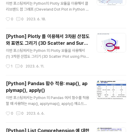
thon using Plotly)
sion 과 int(str) 메소드를 같이 사용하는 방법입니다. ##
이번 포스팅에서는 Python의 Plotly 모듈을 이용해서 클
Converting string list to integer list str_list = ['5',
리브랜드 점 그래프 (Cleveland Dot Plot in Python u
'12', '8', '19', '34'] ## way 1: list..
sing Plotly) 그리는 방법을 소개하겠습니다. Cleveland
작성시간
0
0
2023. 6. 18.
and McGill (1984) 이 “Graphical Methods for Dat
a Presentation: Full Scale Breaks, Dot Charts, an
d Multibased Logging.” 이라는 논문에서 막대 그래프
[Python] Plotly 를 이용해서 3차원 산점도
대비 점 그래프가 데이터 해석, 가독성에서 가지는 우수성
와 표면도 그리기 (3D Scatter and Surfa
을 소개하면서 Cleveland Dot Plot 이라고도 많이 불리
글 내용
ce Plot in Python using Plotly)
는 그래프입니다. 예제로 사용할 데이터로, "학교(school
이번 포스팅에서는 Python 의 Plotly 모듈을 사용해서
s)" 범주형 변수의 졸업생 별 남성(men)과 여성(wome
(1) 3차원 산점도 그리기 (3D Scatter Plot using Plotl
n)의 수입(earn..
y) (2) 3차원 표면도 그리기 (3D Surface Plot using Pl
작성시간
1
0
2023. 6. 11.
otly) 하는 방법을 소개하겠습니다 (1) 3차원 산점도 그리
기 (3D Scatter Plot using Plotly) 3차원 산점도는 x,
y, z 의 3개 축을 기준으로 3차원의 공간에 산점도를 그려
[Python] Pandas 함수 적용: map(), ap
서 3개 변수들 간의 관계를 분석하기 위해서 사용합니다.
plymap(), apply()
마커의 크기와 색깔을 달리해서 4번째 변수의 특성을 3차
글 내용
원 산점도에 추가해서 그릴 수도 있습니다. Scatter3D tr
이번 포스팅에서는 Python 의 Pandas 에서 함수를 적용
ace 는 go.Scatter3D() 함수에 의해 반환되는 그래프 객
할 때 사용하는 map(), applymap(), apply() 메소드에
체입니다. 3차원 산점도이기 때문에 x, y..
대해서 알아보겠습니다. (1) map(): Series 에 대해 ele
작성시간
0
0
2023. 6. 6.
ment-wise 로 함수 적용 (2) applymap(): DataFram
e에 대해 element-wise 로 함수 적용 (3) apply(): Dat
aFrame에 대해 행/열 (row/column) 로 함수 적용 (1)
[Python] List Comprehension 에 대한