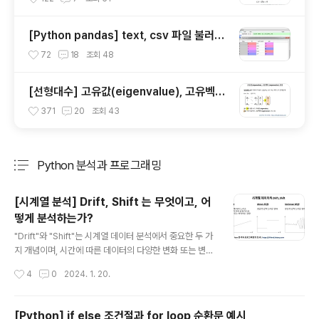
r)
[Python pandas] text, csv 파일 불러오
기 : pd.read_csv()
72
18
조회
48
[선형대수] 고유값(eigenvalue), 고유벡터
(eigenvector) 의 정의
371
20
조회
43
Python 분석과 프로그래밍
분류 전체보기
주요 글 목록
[시계열 분석] Drift, Shift 는 무엇이고, 어
떻게 분석하는가?
글 내용
"Drift"와 "Shift"는 시계열 데이터 분석에서 중요한 두 가
지 개념이며, 시간에 따른 데이터의 다양한 변화 또는 변동
을 나타냅니다. 이번 포스팅에서는 1. 시계열 데이터의 Drif
작성시간
4
0
2024. 1. 20.
t 란 무엇인가? 2. 시계열 데이터의 Shift 란 무엇인가? 3.
시계열 데이터의 Drift와 Shift 분석은 어떻게 하나? 4. Py
thon 을 이용한 시계열 데이터 Drift, Shift 생성/ 시각화
[Python] if else 조건절과 for loop 순환문 예시