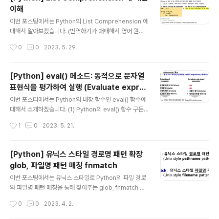
map(): Series 에 대해 element-wise 로 함수 적용 예
이해
제로 사용할 DataFrame을 만들어보겠습니다. import n
글 내용
umpy as np import pandas as pd ## making a s
이번 포스팅에서는 Python의 List Comprehension 에
ample pandas DataFrame np.random.seed..
대해서 알아보겠습니다. (번역하기가 애매해서 영어 원문
그대로 사용하겠습니다) 1. List Comprehension 이란?
작성시간
0
0
2023. 5. 29.
Python의 List Comprehension 은 기존에 존재하는 L
ist 에서 새로운 List 를 간결하게 생성하는 방법입니다. Li
st Comprehension Syntax 는 아래와 같습니다. new
[Python] eval() 메소드: 동적으로 문자열
_list = [expression for item in iterable if conditio
표현식을 평가하여 실행 (Evaluate expres
n == True] 간단한 예를 들어서 설명해보겠습니다. 아래
글 내용
sions dynamically)
에 6개의 도시를 원소로 가지는 List 가 있습니다. 첫글자
이번 포스티에서는 Python의 내장 함수인 eval() 함수에
가 "S"로 시작하는 도시명을 원소로 가지는 새로운 List를
대해서 소개하겠습니다. (1) Python의 eval() 함수 구문
만든다고 했을 때, for loop..
이해 및 문자열 표현식 인풋을 eval() 함수에 사용하기 (2)
작성시간
1
0
2023. 5. 21.
eval() 함수의 잘못된 사용 예시 (SyntaxError) (3) com
piled-code-based 인풋을 eval() 함수에 사용하기 (1)
Python의 eval() 함수 구문 이해 및 문자열 표현식 인풋
[Python] 유닉스 스타일 경로명 패턴 확장
을 eval() 함수에 사용하기 Python 의 내장함수(built-in
glob, 파일명 패턴 매칭 fnmatch
function)인 eval() 함수는 임의의 문자열 기반(string-b
글 내용
ased) 또는 컴파일된 코드 기반 (compiled-code-bas
이번 포스팅에서는 유닉스 스타일로 Python의 파일 경로
ed) 인풋의 표현식(expressions)을 평가(evaluate)해
와 파일명 패턴 매칭을 통해 찾아주는 glob, fnmatch 모
서 실행해줍니다...
듈에 대해서 알아보겠습니다. (1) glob: 유닉스 스타일 경
작성시간
0
0
2023. 4. 2.
로명 패턴 확장 (Unix style pathname pattern expa
nsion) (2) fnmatch: 유닉스 스타일 파일명 패턴 매칭 (U