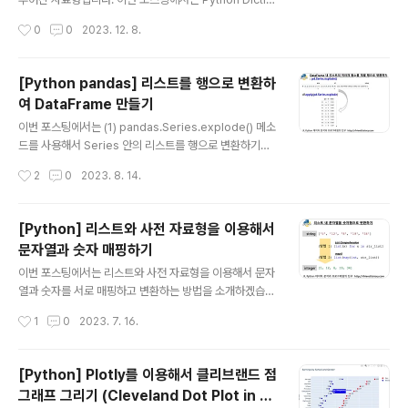
귀무가설은 차이나 효과가 없다는 것을 나타내는 명제로,
nary 를 분할하여 새로운 Dictionary로 만드는 방법을 소
작성시간
0
0
2023. 12. 8.
연구..
개하겠습니다. (1) Dictionary 의 특정 값을 가진 sub Di
ctionary 만들기 (2) Dictionary 를 특정 비율로 분할하
기 먼저 예제로 사용할 Dictionary를 만들어보겠습니다.
[Python pandas] 리스트를 행으로 변환하
key 는 영어 알파벳이고, value 는 정수 [0, 1, 2] 중에서
여 DataFrame 만들기
무작위로 생성해서 {key: value} 쌍으로 이루어진 Dictio
글 내용
nary 입니다. # Sample Dictionary import string im
이번 포스팅에서는 (1) pandas.Series.explode() 메소
port numpy as np np.random.seed(1004) # fo..
드를 사용해서 Series 안의 리스트를 행으로 변환하기
(2) pandas.Series.explode() 메소드를 사용해서 Dat
작성시간
2
0
2023. 8. 14.
aFrame 안의 리스트를 행으로 변환하기 (3) DataFram
e의 float 자리수를 지정해주기 방법을 소개하겠습니다.
(1) pandas.Series.explode() 메소드를 사용해서 Ser
[Python] 리스트와 사전 자료형을 이용해서
ies 안의 리스트(list)를 행으로 변환하기 ignore_index
문자열과 숫자 매핑하기
=False 가 디폴트 모드이며, 같은 리스트 내 원소들에 대
글 내용
해서는 같은 인덱스 번호가 부여됩니다. import pandas
이번 포스팅에서는 리스트와 사전 자료형을 이용해서 문자
as pd # Series.explode(ignore_index=False) #
열과 숫자를 서로 매핑하고 변환하는 방법을 소개하겠습니
Transform each elemen..
다. (예전에 이와 비슷한 포스팅을 한적이 있는데요, 예전
작성시간
1
0
2023. 7. 16.
거에서 한 발자국씩만 더 나가봤습니다.) (1) 리스트 내 문
자열을 숫자로 변환하기 (2) 리스트 내 숫자를 문자열로
변환하기 (3) 고유한 문자열에 정수를 매핑하기 (4) 고
[Python] Plotly를 이용해서 클리브랜드 점
유한 정수에 문자열을 매핑하기 (1) 리스트 내 문자열 을
그래프 그리기 (Cleveland Dot Plot in Py
숫자로 변환하기 * 방법 1: Python의 List Comprehen
글 내용