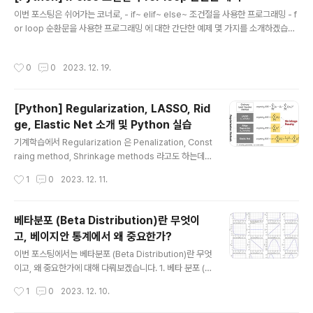
및 탐지 예시 에 대해서 소개하겠습니다. 1. 시계열 데이터
글 내용
이번 포스팅은 쉬어가는 코너로, - if~ elif~ else~ 조건절을 사용한 프로그래밍 - f
에서의 Drift 란 무엇인가? - 정의: Drift 는 시계열 데이터
or loop 순환문을 사용한 프로그래밍 에 대한 간단한 예제 몇 가지를 소개하겠습니
가 시간에 따라 느리고 점진적이며 종종 선형적으로 변화
다. (1) 홀수, 짝수 여부 판별하기 (odd vs. even number) (2) 소수 여부 판별하
는 것(a slow, gradual, and often linear change in t
기 (prime number) (3) 팩토리얼 계산하기 (factorial) (4) 3&5, 3, 5 로 나누어
he time series data over..
작성시간
0
0
2023. 12. 19.
지는 수 판별하기 (FizzBuzz) (5) 1 ~5를 라인별로 1부터 시작해서 라인 개수 만큼
출력하기 (6) 1~15를 라인별로 라인 번호부터 시작해서 라인개수 만큼 출력하기 (1)
홀수, 짝수 여부 판별하기 (odd vs. even number) ## odd or even number
[Python] Regularization, LASSO, Rid
num = int(input..
ge, Elastic Net 소개 및 Python 실습
글 내용
기계학습에서 Regularization 은 Penalization, Const
raing method, Shrinkage methods 라고도 하는데
요, "규제하다", "벌점을 주다", "제약을 가하다", "축소시키
작성시간
1
0
2023. 12. 11.
다" 등의 억압을 가하는 의미를 가지고 있습니다. 보통 Re
gularization을 "정규화"라고 번역하는 경우가 많던데요,
Normalization 도 "정규화"라고 번역을 하곤 해서 개념
베타분포 (Beta Distribution)란 무엇이
이 서로 혼동되기 쉬운 면이 있어서요, 이번 포스팅에서는
고, 베이지안 통계에서 왜 중요한가?
그냥 Regularization 을 그대로 사용하겠습니다. 굳이 번
글 내용
역하라면 "규제화"나 "벌점화", "(가중치) 축소화" 등으로
이번 포스팅에서는 베타분포 (Beta Distribution)란 무엇
번역할 수 있을 거 같습니다. 이번 포스팅에서는 Regulari
이고, 왜 중요한가에 대해 다뤄보겠습니다. 1. 베타 분포 (B
zation 이 무엇이며 왜 사용하는지에 대해 알아보겠습니
eta Distribution)는 무엇인가? 베타 분포는 구간 [0, 1]
작성시간
1
0
2023. 12. 10.
다...
에서 정의된 연속 확률 분포입니다. 일반적으로 Beta(α,β)
로 표기되며, 여기서 α와 β는 양의 형태 매개변수입니다.