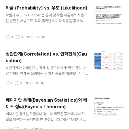
베타 분포의 확률 밀도 함수(PDF)는 다음과 같습니다: 여
확률 (Probability) vs. 우도 (Likelihood)
기서 B(α,β)는 베타 함수로, 확률 밀도 함수 아래의 면적이
글 내용
확률과 우도(likelihood)는 통계 및 확률 이론에서 사용되
1이 되도록 하는 정규화 상수 역할을 합니다. 베타 분포는
는 관련된 개념으로, 각각 독특한 의미와 적용을 갖고 있습
형태 매개변수의 값에 따라 다양한 모양을 가지며 다음과
니다. 1. 확률 (Probability) - 정의: 확률은 특정 이벤트가
같은 특징을 갖습니다: α=β=1인 경우, 베타 분포는 구간
발생할 가능성을 측정하며, 0에서 1 사이의 숫자로 나타납
[0,1]에서 균일 분포입니다. α와 β가 증가함에 따라 분포
작성시간
3
0
2023. 12. 10.
니다. 0은 불가능함을 나타내고, 1은 확실함을 나타내며, 0
는 평균 주변에 더 피크한..
과 1 사이의 값은 다른 정도의 가능성을 나타냅니다. - 해
석: 예를 들어, 어떤 이벤트의 확률이 0.8이면 해당 이벤트
상관관계(Correlation) vs. 인과관계(Cau
가 발생할 확률이 80%인 것을 의미합니다. 2. 우도 (likeli
sation)
hood): - 정의: 반면에 우도는 관찰된 데이터가 특정 가설
글 내용
이나 모델을 지원하는 정도를 측정합니다. 우도는 확률이
상관관계와 인과관계는 통계 및 연구에서 두 변수 간의 다
아니며 0에서 1의 범위에 제한되지 않습니다. - 해석: 우도
른 유형의 관계를 설명하는 두 가지 중요한 개념입니다. 1.
함수는 특정 모델이나 가설이 ..
상관관계 (Correlation) - 정의: 상관관계는 두 변수가 함
작성시간
1
0
2023. 12. 10.
께 변하는 정도를 설명하는 통계적 측정입니다. 다시 말하
면 한 변수의 변화가 다른 변수의 변화와 어떤 정도로 연관
되어 있는지를 양적으로 표현합니다. - 측정지표: 상관계수
베이지안 통계(Bayesian Statistics)와 베
(correlation coefficients)는 두 변수 간의 연관 정도를
이즈 정리(Bayes's Theorem)
측정하는 지표입니다. 상관을 측정하는 여러 방법 중에서
글 내용
가장 일반적인 것은 피어슨 상관계수입니다. 피어슨 상관
베이지안 통계는 확률이나 정보의 새로운 증거에 따라 확
계수는 -1에서 1까지의 숫자로, 변수 간의 관계의 강도와
률을 갱신하는 통계학의 한 분야입니다. 이는 18세기 수학
방향을 나타냅니다. - 상관계수 해석: - 양의 상관관계 (+1
자 토마스 베이즈(Thomas Bayes)의 이름에서 따왔으
작성시간