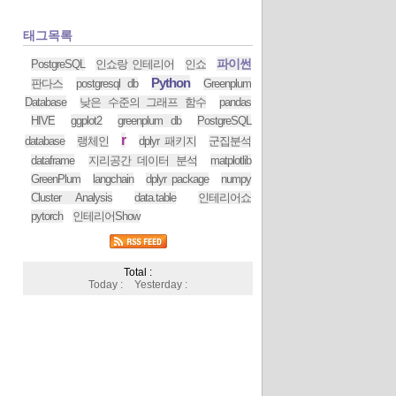
태그목록
파이썬
PostgreSQL
인쇼랑 인테리어
인쇼
Python
판다스
postgresql db
Greenplum
Database
낮은 수준의 그래프 함수
pandas
HIVE
ggplot2
greenplum db
PostgreSQL
r
database
랭체인
dplyr 패키지
군집분석
dataframe
지리공간 데이터 분석
matplotlib
GreenPlum
langchain
dplyr package
numpy
Cluster Analysis
data.table
인테리어쇼
pytorch
인테리어Show
Total :
Today :
Yesterday :