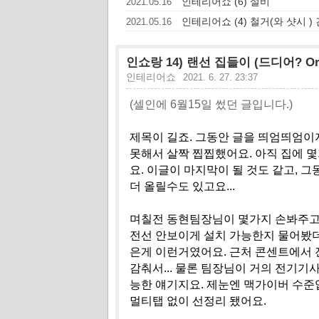
인테리어쇼 (6) 설비
2021.05.16
인테리어쇼 (4) 철거(와 샷시 )
2021.05.16
인쇼랑 14) 랜선 집들이 (드디어? O
인테리어쇼
2021. 6. 27. 23:37
(셀인에 6월15일 썼던 글입니다.)
제목이 길죠. 그동안 글을 띄엄띄엄이
못해서 살짝 찝찝했어요. 아직 집에 몇
요. 이글이 마지막이 될 것도 같고,
더 올릴수도 있고요...
며칠전 동현팀장님이 몇가지 손봐주고 
전선 안보이게 설치 가능한지 물어봤더
은게 이런거였어요. 근처 콘센트에서 전
감춰서... 물론 팀장님이 거의 전기
능한 얘기지요. 제눈엔 맥가이버 수
멀티탭 없이 선정리 됐어요.