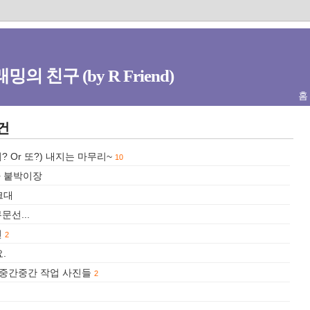
밍의 친구 (by R Friend)
홈
건
? Or 또?) 내지는 마무리~
10
.+ 붙박이장
싱크대
문선...
편
2
.
사 중간중간 작업 사진들
2