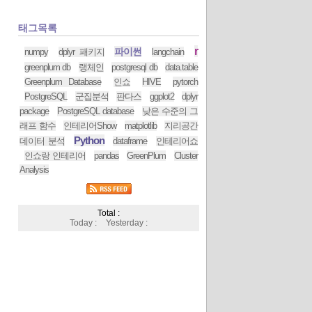
태그목록
r
파이썬
numpy
dplyr 패키지
langchain
greenplum db
랭체인
postgresql db
data.table
Greenplum Database
인쇼
HIVE
pytorch
PostgreSQL
군집분석
판다스
ggplot2
dplyr
package
PostgreSQL database
낮은 수준의 그
래프 함수
인테리어Show
matplotlib
지리공간
Python
데이터 분석
dataframe
인테리어쇼
인쇼랑 인테리어
pandas
GreenPlum
Cluster
Analysis
Total :
Today :
Yesterday :