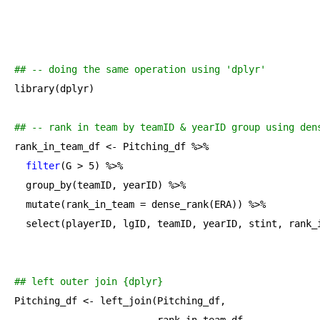
## -- doing the same operation using 'dplyr'
library(dplyr)

## -- rank in team by teamID & yearID group using den
rank_in_team_df <- Pitching_df %>% 

filter
(G > 
5
) %>% 

  group_by(teamID, yearID) %>% 

  mutate(rank_in_team = dense_rank(ERA)) %>% 

  select(playerID, lgID, teamID, yearID, stint, rank_i
## left outer join {dplyr}
Pitching_df <- left_join(Pitching_df, 
