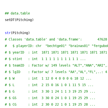
## data.table
setDT(Pitching)

str
# Classes 'da
#   $ playerID: chr  "bechtge01" "brainas01" "fergubo
# $ yearID  : int  1871 1871 1871 1871 1871 1871 1871
# $ stint   : int  1 1 1 1 1 1 1 1 1 1 ...
# $ teamID  : Factor w/ 149 levels "ALT","ANA","ARI",
# $ lgID    : Factor w/ 7 levels "AA","AL","FL",..: 4
# $ W       : int  1 12 0 4 0 0 0 6 18 12 ...
# $ L       : int  2 15 0 16 1 0 1 11 5 15 ...
# $ G       : int  3 30 1 24 1 1 3 19 25 29 ...
# $ GS      : int  3 30 0 24 1 0 1 19 25 29 ...
# $ CG      : int  2 30 0 22 1 0 1 19 25 28 ...