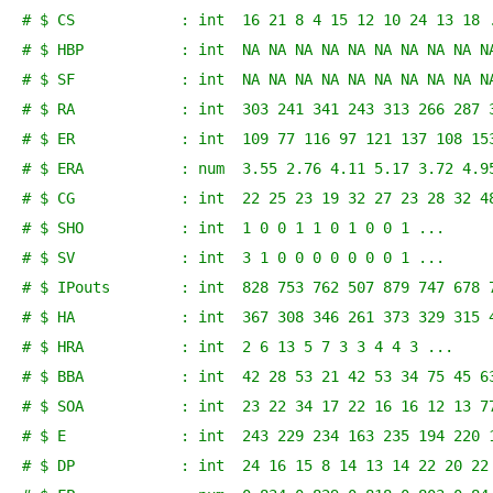
# $ CS            : int  16 21 8 4 15 12 10 24 13 18 
# $ HBP           : int  NA NA NA NA NA NA NA NA NA N
# $ SF            : int  NA NA NA NA NA NA NA NA NA N
# $ RA            : int  303 241 341 243 313 266 287 
# $ ER            : int  109 77 116 97 121 137 108 15
# $ ERA           : num  3.55 2.76 4.11 5.17 3.72 4.9
# $ CG            : int  22 25 23 19 32 27 23 28 32 4
# $ SHO           : int  1 0 0 1 1 0 1 0 0 1 ...
# $ SV            : int  3 1 0 0 0 0 0 0 0 1 ...
# $ IPouts        : int  828 753 762 507 879 747 678 
# $ HA            : int  367 308 346 261 373 329 315 
# $ HRA           : int  2 6 13 5 7 3 3 4 4 3 ...
# $ BBA           : int  42 28 53 21 42 53 34 75 45 6
# $ SOA           : int  23 22 34 17 22 16 16 12 13 7
# $ E             : int  243 229 234 163 235 194 220 
# $ DP            : int  24 16 15 8 14 13 14 22 20 22