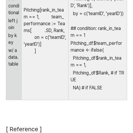
D', 'Rank')],
condi
Pitching[rank_in_tea
tional
by = c('teamID', 'yearID'))
m == 1, team_
left j
performance := Tea
oin
## condition: rank_in_tea
ms[ .SD, Rank,
m == 1
by k
on = c('teamID',
ey
Pitching_df$team_perfor
'yearID')]
mance <- ifelse(
w/ a
]
data.
Pitching_df$rank_in_tea
table
m == 1,
Pitching_df$Rank, # if TR
UE
NA) # if FALSE
[ Reference ]