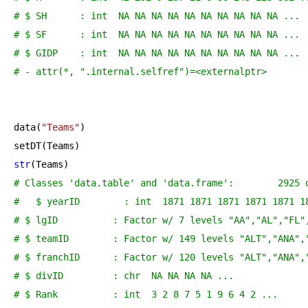
# $ SH      : int  NA NA NA NA NA NA NA NA NA NA ...
# $ SF      : int  NA NA NA NA NA NA NA NA NA NA ...
# $ GIDP    : int  NA NA NA NA NA NA NA NA NA NA ...
# - attr(*, ".internal.selfref")=<externalptr> 
data(
"Teams"
)

str
# Classes 'da
#   $ yearID        : int  1871 1871 1871 1871 1871 1
# $ lgID          : Factor w/ 7 levels "AA","AL","FL"
# $ teamID        : Factor w/ 149 levels "ALT","ANA",
# $ franchID      : Factor w/ 120 levels "ALT","ANA",
# $ divID         : chr  NA NA NA NA ...
# $ Rank          : int  3 2 8 7 5 1 9 6 4 2 ...