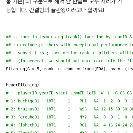
룹 기준] 의 구문으로 해서 단 한줄로 모두 처리가 가
능합니다. 간결함의 끝판왕이라고나 할까요!
## -- rank in team using frank() function by teamID &
## to exclude pitchers with exceptional performance i
##   subset first; then define rank of pitchers withi
##   (in general, we should put more care into the 't
Pitching[G > 
5
, rank_in_team := frank(ERA), by = .(tea
#    playerID yearID stint teamID lgID  W  L  G GS CG
# 1: bechtge01   1871     1    PH1   NA  1  2  3  3  
# 2: brainas01   1871     1    WS3   NA 12 15 30 30 3
# 3: fergubo01   1871     1    NY2   NA  0  0  1  0  
# 4: fishech01   1871     1    RC1   NA  4 16 24 24 2