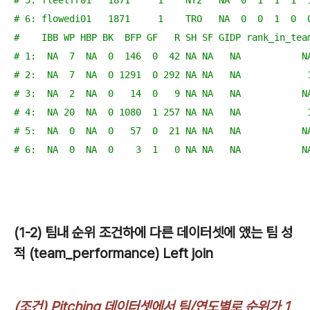
# 5: fleetfr01   1871     1    NY2   NA  0  1  1  1  
# 6: flowedi01   1871     1    TRO   NA  0  0  1  0  
#    IBB WP HBP BK  BFP GF   R SH SF GIDP rank_in_tea
# 1:  NA  7  NA  0  146  0  42 NA NA   NA           N
# 2:  NA  7  NA  0 1291  0 292 NA NA   NA            
# 3:  NA  2  NA  0   14  0   9 NA NA   NA           N
# 4:  NA 20  NA  0 1080  1 257 NA NA   NA            
# 5:  NA  0  NA  0   57  0  21 NA NA   NA           N
# 6:  NA  0  NA  0    3  1   0 NA NA   NA           N
(1-2) 팀내 순위 조건하에 다른 데이터셋에 앴는 팀 성
적 (team_performance) Left join
(조건) Pitching 데이터셋에서 팀/연도별로 순위가 1