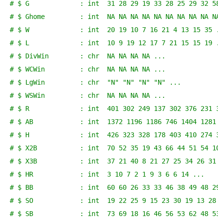
# $ G             : int  31 28 29 19 33 28 25 29 32 5
# $ Ghome         : int  NA NA NA NA NA NA NA NA NA N
# $ W             : int  20 19 10 7 16 21 4 13 15 35 
# $ L             : int  10 9 19 12 17 7 21 15 15 19 
# $ DivWin        : chr  NA NA NA NA ...
# $ WCWin         : chr  NA NA NA NA ...
# $ LgWin         : chr  "N" "N" "N" "N" ...
# $ WSWin         : chr  NA NA NA NA ...
# $ R             : int  401 302 249 137 302 376 231 
# $ AB            : int  1372 1196 1186 746 1404 1281
# $ H             : int  426 323 328 178 403 410 274 
# $ X2B           : int  70 52 35 19 43 66 44 51 54 1
# $ X3B           : int  37 21 40 8 21 27 25 34 26 31
# $ HR            : int  3 10 7 2 1 9 3 6 6 14 ...
# $ BB            : int  60 60 26 33 33 46 38 49 48 2
# $ SO            : int  19 22 25 9 15 23 30 19 13 28
# $ SB            : int  73 69 18 16 46 56 53 62 48 5