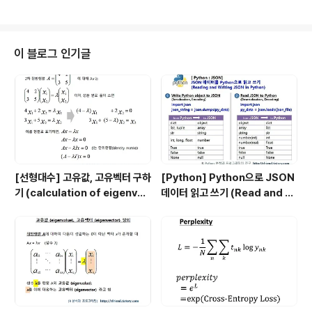
해가 되지 않는 어려운 프로그래밍 언어라는 첫인상을 주
는 것 같습니다. 사실 이 첫번째 관문만 무사히 넘으면 dat
a.table 의 강력함과 간결함에 매료될만도 한데 말이지요.
이번 포스팅에서는 data.table의 vignettes을 참조하여
이 블로그 인기글
R의 data.table 패키지에서 (1) .SD는 무엇인가? (What
is .SD in data.table?) (2) .SDcols 로 일부 칼럼만 가
져오기 (Column Subsetting using..
[선형대수] 고유값, 고유벡터 구하
[Python] Python으로 JSON
기 (calculation of eigenval
데이터 읽고 쓰기 (Read and W
ue and eigenvector)
rite JSON data by Python)