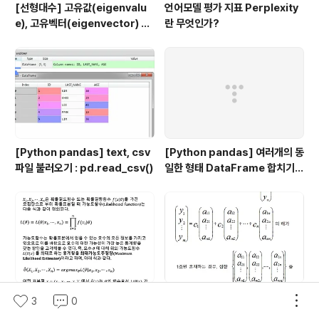
[선형대수] 고유값(eigenvalu
언어모델 평가 지표 Perplexity
e), 고유벡터(eigenvector) 의
란 무엇인가?
정의
[Python pandas] text, csv
[Python pandas] 여러개의 동
파일 불러오기 : pd.read_csv()
일한 형태 DataFrame 합치기 :
pd.concat()
확률 (Probability) vs. 우도 (L
[선형대수] 기저 (Basis)
3
0
ikelihood)