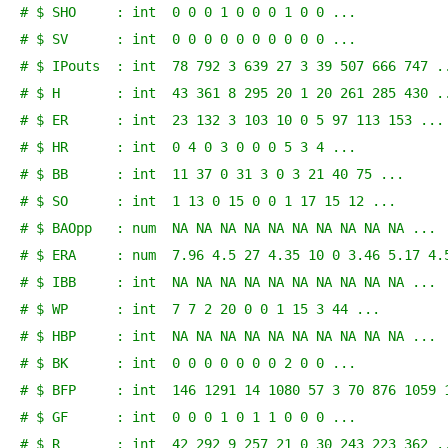
# $ SHO     : int  0 0 0 1 0 0 0 1 0 0 ...
# $ SV      : int  0 0 0 0 0 0 0 0 0 0 ...
# $ IPouts  : int  78 792 3 639 27 3 39 507 666 747 .
# $ H       : int  43 361 8 295 20 1 20 261 285 430 .
# $ ER      : int  23 132 3 103 10 0 5 97 113 153 ...
# $ HR      : int  0 4 0 3 0 0 0 5 3 4 ...
# $ BB      : int  11 37 0 31 3 0 3 21 40 75 ...
# $ SO      : int  1 13 0 15 0 0 1 17 15 12 ...
# $ BAOpp   : num  NA NA NA NA NA NA NA NA NA NA ...
# $ ERA     : num  7.96 4.5 27 4.35 10 0 3.46 5.17 4.
# $ IBB     : int  NA NA NA NA NA NA NA NA NA NA ...
# $ WP      : int  7 7 2 20 0 0 1 15 3 44 ...
# $ HBP     : int  NA NA NA NA NA NA NA NA NA NA ...
# $ BK      : int  0 0 0 0 0 0 0 2 0 0 ...
# $ BFP     : int  146 1291 14 1080 57 3 70 876 1059 
# $ GF      : int  0 0 0 1 0 1 1 0 0 0 ...
# $ R       : int  42 292 9 257 21 0 30 243 223 362 .