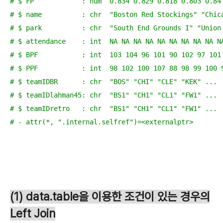
# $ FP            : num  0.834 0.829 0.818 0.803 0.84
# $ name          : chr  "Boston Red Stockings" "Chic
# $ park          : chr  "South End Grounds I" "Union
# $ attendance    : int  NA NA NA NA NA NA NA NA NA N
# $ BPF           : int  103 104 96 101 90 102 97 101
# $ PPF           : int  98 102 100 107 88 98 99 100 
# $ teamIDBR      : chr  "BOS" "CHI" "CLE" "KEK" ...
# $ teamIDlahman45: chr  "BS1" "CH1" "CL1" "FW1" ...
# $ teamIDretro   : chr  "BS1" "CH1" "CL1" "FW1" ...
# - attr(*, ".internal.selfref")=<externalptr>
(1) data.table을 이용한 조건이 있는 경우의
Left Join