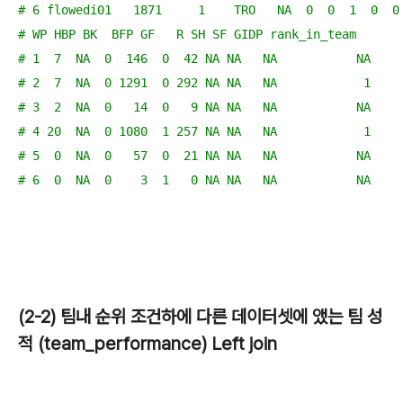
# 6 flowedi01   1871     1    TRO   NA  0  0  1  0  0
# WP HBP BK  BFP GF   R SH SF GIDP rank_in_team
# 1  7  NA  0  146  0  42 NA NA   NA           NA
# 2  7  NA  0 1291  0 292 NA NA   NA            1
# 3  2  NA  0   14  0   9 NA NA   NA           NA
# 4 20  NA  0 1080  1 257 NA NA   NA            1
# 5  0  NA  0   57  0  21 NA NA   NA           NA
# 6  0  NA  0    3  1   0 NA NA   NA           NA
(2-2) 팀내 순위 조건하에 다른 데이터셋에 앴는 팀 성
적 (team_performance) Left join