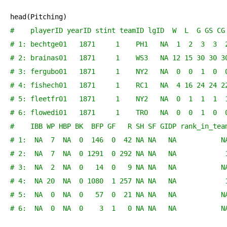
#    playerID yearID stint teamID lgID  W  L  G GS CG
# 1: bechtge01   1871     1    PH1   NA  1  2  3  3  
# 2: brainas01   1871     1    WS3   NA 12 15 30 30 3
# 3: fergubo01   1871     1    NY2   NA  0  0  1  0  
# 4: fishech01   1871     1    RC1   NA  4 16 24 24 2
# 5: fleetfr01   1871     1    NY2   NA  0  1  1  1  
# 6: flowedi01   1871     1    TRO   NA  0  0  1  0  
#    IBB WP HBP BK  BFP GF   R SH SF GIDP rank_in_tea
# 1:  NA  7  NA  0  146  0  42 NA NA   NA           N
# 2:  NA  7  NA  0 1291  0 292 NA NA   NA            
# 3:  NA  2  NA  0   14  0   9 NA NA   NA           N
# 4:  NA 20  NA  0 1080  1 257 NA NA   NA            
# 5:  NA  0  NA  0   57  0  21 NA NA   NA           N
# 6:  NA  0  NA  0    3  1   0 NA NA   NA           N