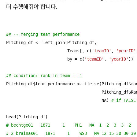
더 수행해줘야 합니다.
## -- merging team performance
Pitching_df <- left_join(Pitching_df, 

                         Teams[, c(
'teamID'
, 
'yearID'
                         by = c(
'teamID'
, 
'yearID'
))

## condition: rank_in_team == 1
Pitching_df$team_performance <- ifelse(Pitching_df$ra
                                       Pitching_df$Ra
                                       NA) 
# if FALSE
# bechtge01   1871     1    PH1   NA  1  2  3  3  2  
# 2 brainas01   1871     1    WS3   NA 12 15 30 30 30