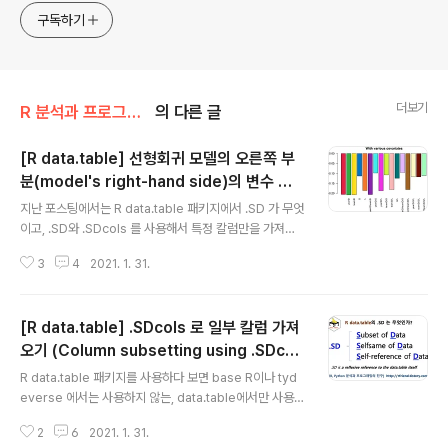
구독하기
더보기
R 분석과 프로그래밍/R 데이터 전처리
의 다른 글
[R data.table] 선형회귀 모델의 오른쪽 부
분(model's right-hand side)의 변수 조
글 내용
합을 간단하게 다루기
지난 포스팅에서는 R data.table 패키지에서 .SD 가 무엇
이고, .SD와 .SDcols 를 사용해서 특정 칼럼만을 가져오
는 방법(을 소개하였습니다. 그리고 lapply()도 같이 사용
3
4
2021. 1. 31.
해서 여러개의 칼럼의 데이터 유형을 변환하는 방법도 같
이 설명하였습니다. (rfriend.tistory.com/608) 이번 포
스팅에서는 지난 포스팅에 이어서, R data.table의 .SD, .
[R data.table] .SDcols 로 일부 칼럼 가져
SDcols와 lapply(), combn() 함수를 같이 사용하여 '선
형회귀 모델의 오른쪽 부분에 여러 변수의 모든 가능한 조
오기 (Column subsetting using .SDcol
글 내용
합을 적용하여 다루는 방법'을 소개하겠습니다. (1) 설명변
s)
R data.table 패키지를 사용하다 보면 base R이나 tyd
수 간 모든 가능한 조합 만들기: combn(x, m, simplify
everse 에서는 사용하지 않는, data.table에서만 사용
= TRUE, ...) (2) 설명변수 간 모든 가능한 조합으로 선..
하는 .SD, .SDcols, .N 등의 매개변수를 볼 수 있는데요,
2
6
2021. 1. 31.
이게 data.table 패키지를 굉장히 이질적이고 코드가 이