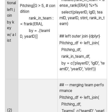
tional
ense_rank(ERA)) %>%
Pitching[G > 5, # con
left j
dition
select(playerID, lgID, tea
oin
mID, yearID, stint, rank_in_t
rank_in_team :
by k
eam)
= frank(ERA),
ey
by = .(teamI
w/ a l
## left outer join {dplyr}
D, yearID)]
ist
Pitching_df <- left_join(
Pitching_df,
rank_in_team_df,
by = c('playerID', 'lgID', 'te
amID', 'yearID', 'stint'))
## -- merging team perfo
rmance
Pitching_df <- left_join(
Pitching_df,
(2)
Teams[, c('teamID', 'yearI