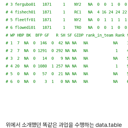
# 3 fergubo01   1871     1    NY2   NA  0  0  1  0  0
# 4 fishech01   1871     1    RC1   NA  4 16 24 24 22
# 5 fleetfr01   1871     1    NY2   NA  0  1  1  1  1
# 6 flowedi01   1871     1    TRO   NA  0  0  1  0  0
# WP HBP BK  BFP GF   R SH SF GIDP rank_in_team Rank 
# 1  7  NA  0  146  0  42 NA NA   NA           NA    
# 2  7  NA  0 1291  0 292 NA NA   NA            1    
# 3  2  NA  0   14  0   9 NA NA   NA           NA    
# 4 20  NA  0 1080  1 257 NA NA   NA            1    
# 5  0  NA  0   57  0  21 NA NA   NA           NA    
# 6  0  NA  0    3  1   0 NA NA   NA           NA    
위에서 소개했던 똑같은 과업을 수행하는 data.table