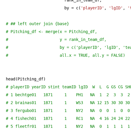
                         rank_in_team_df, 

                         by = c(
'playerID'
, 
'lgID'
, 
'
# ## left outer join {base}
# Pitching_df <- merge(x = Pitching_df, 
#                      y = rank_in_team_df, 
#                      by = c('playerID', 'lgID', 'te
#                      all.x = TRUE, all.y = FALSE)
# playerID yearID stint teamID lgID  W  L  G GS CG SH
# 1 bechtge01   1871     1    PH1   NA  1  2  3  3  2
# 2 brainas01   1871     1    WS3   NA 12 15 30 30 30
# 3 fergubo01   1871     1    NY2   NA  0  0  1  0  0
# 4 fishech01   1871     1    RC1   NA  4 16 24 24 22
# 5 fleetfr01   1871     1    NY2   NA  0  1  1  1  1