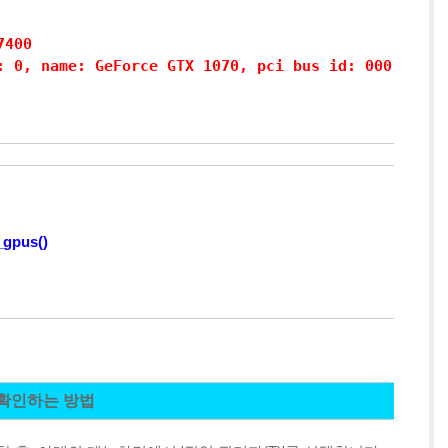
400

: 0, name: GeForce GTX 1070, pci bus id: 000
_gpus()
 확인하는 방법