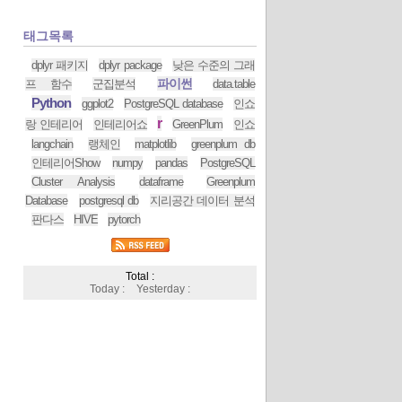
태그목록
dplyr 패키지
dplyr package
낮은 수준의 그래
파이썬
프 함수
군집분석
data.table
Python
ggplot2
PostgreSQL database
인쇼
r
랑 인테리어
인테리어쇼
GreenPlum
인쇼
langchain
랭체인
matplotlib
greenplum db
인테리어Show
numpy
pandas
PostgreSQL
Cluster Analysis
dataframe
Greenplum
Database
postgresql db
지리공간 데이터 분석
판다스
HIVE
pytorch
Total :
Today :
Yesterday :