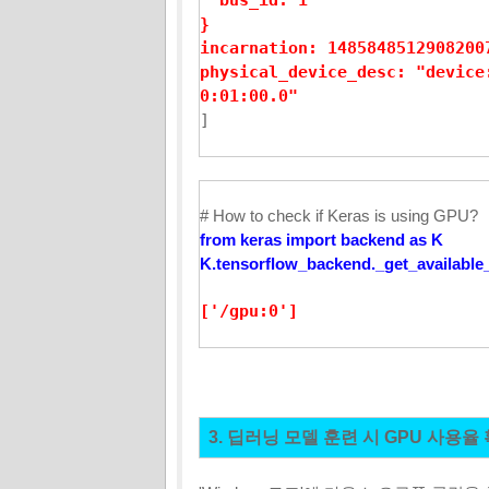
}

incarnation: 14858485129082007
physical_device_desc: "device
0:01:00.0"
]
# How to check if Keras is using GPU?
from
keras
import backend as K
K.tensorflow_backend._get_available
['/gpu:0']
3. 딥러닝 모델 훈련 시 GPU 사용율