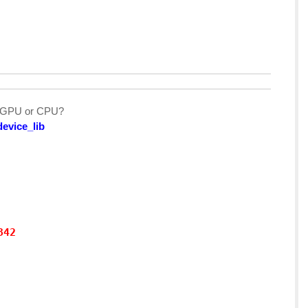
on GPU or CPU?
device_lib
42
