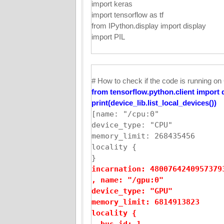
import
keras
import
tensorflow
as
tf
from IPython.display import display
import PIL
# How to check if the code is running 
from tensorflow.python.client import 
print(device_lib.list_local_devices())
[name: "/cpu:0"

device_type: "CPU"

memory_limit: 268435456

locality {

incarnation: 48007642409573793
, name: "/gpu:0"

device_type: "GPU"

memory_limit: 6814913823

locality {

  bus_id: 1
