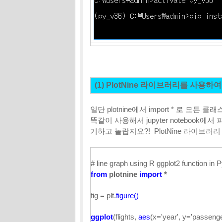
(1) PlotNine 라이브러리를 사용하
일단 plotnine에서 import * 로 모든
똑같이 사용해서 jupyter noteboo
기하고 놀랍지요?! PlotNine 라이브러
# line graph using R ggplot2 function in
from
plotnine
import
*
fig = plt.
figure()
ggplot
(flights,
aes
(x='year', y='passenge