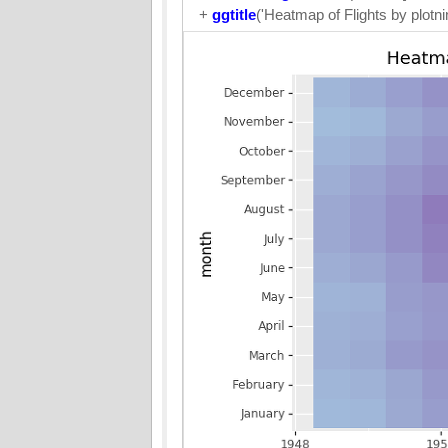
+
ggtitle
('Heatmap of Flights by plotni