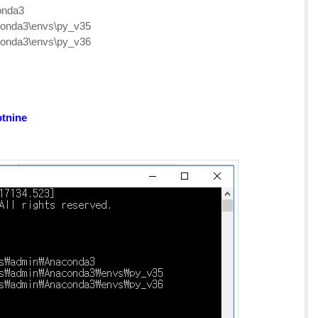
nda3
da3\envs\py_v35
da3\envs\py_v36
otnine