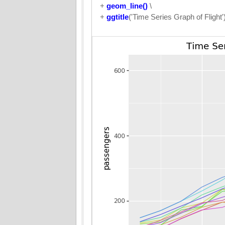
+
geom_line()
\
+
ggtitle
('Time Series Graph of Flight'