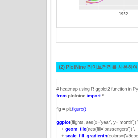
(2)
PlotNine 라이브러리를 사용하여
# heatmap using R ggplot2 function in 
from
plotnine
import
*
fig = plt.
figure()
ggplot
(flights, aes(x='year', y='month')) 
+
geom_tile
(aes(fill='passengers')) \
+
scale_fill_gradientn
(colors=['#9ebc