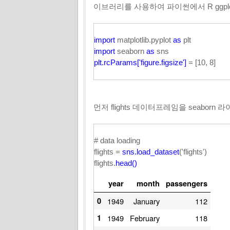
이브러리를 사용하여 파이썬에서 R ggp
import
matplotlib.pyplot
as
plt
import
seaborn
as
sns
plt.rcParams['figure.figsize']
= [10, 8]
먼저 flights 데이터프레임을 seabo
# data loading
flights =
sns.load_dataset
('flights')
flights.
head()
year
month
passengers
0
1949
January
112
1
1949
February
118