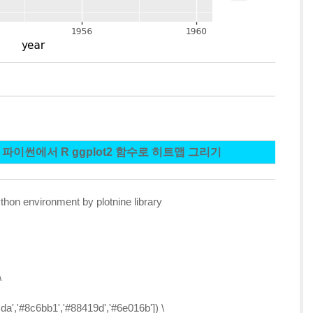
 파이썬에서 R ggplot2 함수로 히트맵 그리기
Python environment by
plotnine
library
\
da','#8c6bb1','#88419d','#6e016b']) \