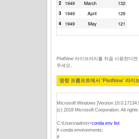
2
1949
March
132
3
1949
April
129
4
1949
May
121
PlotNine 라이브러리를 처음 사용한다면 아래
주세요.
명령 프롬프트에서 'PlotNine' 라
Microsoft Windows [Version 10.0.17134.
(c) 2018 Microsoft Corporation. All rights
C:\Users\admin>
conda env list
# conda environments:
#