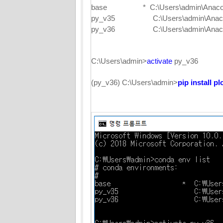
base * C:\Users\admin\Anaco
py_v35 C:\Users\admin\Anacon
py_v36 C:\Users\admin\Anacon
C:\Users\admin>
activate
py_v36
(py_v36) C:\Users\admin>
pip install pl