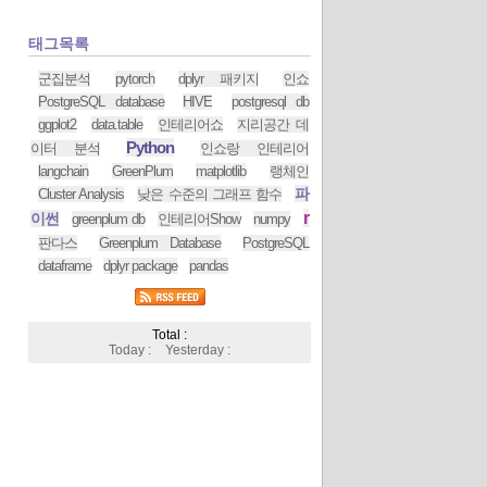
태그목록
군집분석
pytorch
dplyr 패키지
인쇼
PostgreSQL database
HIVE
postgresql db
ggplot2
data.table
인테리어쇼
지리공간 데
Python
이터 분석
인쇼랑 인테리어
langchain
GreenPlum
matplotlib
랭체인
파
Cluster Analysis
낮은 수준의 그래프 함수
r
이썬
greenplum db
인테리어Show
numpy
판다스
Greenplum Database
PostgreSQL
dataframe
dplyr package
pandas
Total :
Today :
Yesterday :