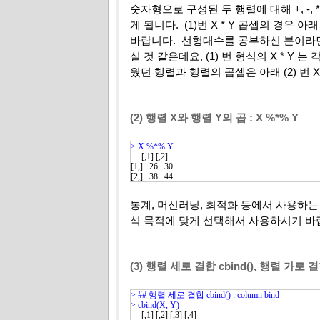
숫자형으로 구성된 두 행렬에 대해
+, 
게 됩니다. (1)번 X * Y 곱셉의 경우 
바랍니다. 선형대수를 공부하신 분이라면 (1
실 것 같은데요, (1) 번 형식의 X * 
웠던 행렬과 행렬의 곱셉은 아래 (2) 번 
(2) 행렬 X와 행렬 Y의 곱 : X %*% Y
> 
     [,1] [,2]

[1,]   26   30

[2,]   38   44
통계, 머신러닝, 최적화 등에서 사용하는 곱
석 목적에 맞게 선택해서 사용하시기 바
(3) 행렬 세로 결합 cbind(), 행렬 가로 결합
> ## 행렬 세로 결합 cbind() : column bind
> 
     [,1] [,2] [,3] [,4]
