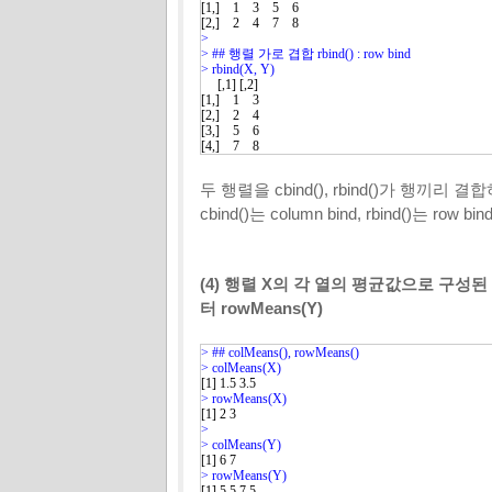
[1,]    1    3    5    6

> 
> ## 행렬 가로 겹합 rbind() : row bind
> 
     [,1] [,2]

[1,]    1    3

[2,]    2    4

[3,]    5    6

[4,]    7    8
두 행렬을 cbind(), rbind()가 행끼
cbind()는 column bind, rbind()는
(4) 행렬 X의 각 열의 평균값으로 구성된 
터 rowMeans(Y)
> 
> 
> 
> 
> 
> 
[1] 5.5 7.5