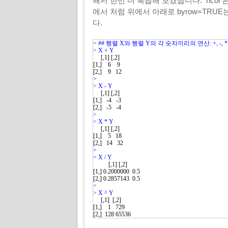
해서 한번 더 복습해 보겠습니다. ncol 은 칼
에서 처럼 위에서 아래로 byrow=TRU
다.
> ## 행렬 X와 행렬 Y의 각 숫자끼리의 연산: +, -, *, /
> 
     [,1] [,2]

[1,]    6    9

> 
> 
     [,1] [,2]

[1,]   -4   -3

> 
> 
     [,1] [,2]

[1,]    5   18

> 
> 
          [,1] [,2]

[1,] 0.2000000  0.5

> 
> 
     [,1]  [,2]

[1,]    1   729

[2,]  128 65536