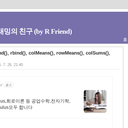
밍의 친구 (by R Friend)
홈
nd(), rbind(), colMeans(), rowMeans(), colSums(),
. 7. 26. 21:40
m/
광고
lus,회로이론 등 공업수학,전자기학,
ulus모두 합니다