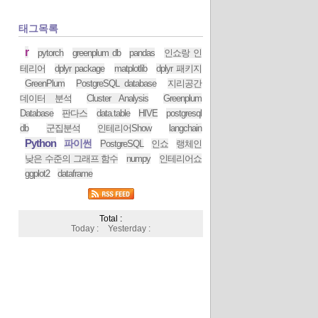
태그목록
r
pytorch
greenplum db
pandas
인쇼랑 인
테리어
dplyr package
matplotlib
dplyr 패키지
GreenPlum
PostgreSQL database
지리공간
데이터 분석
Cluster Analysis
Greenplum
Database
판다스
data.table
HIVE
postgresql
db
군집분석
인테리어Show
langchain
Python
파이썬
PostgreSQL
인쇼
랭체인
낮은 수준의 그래프 함수
numpy
인테리어쇼
ggplot2
dataframe
Total :
Today :
Yesterday :