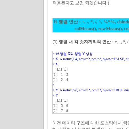
적용된다고 보면 되겠습니다.)
R 행렬 연산 : +, -, *, /, ^, %*%, cbind()
colMeans(), rowMeans(),
co
(1) 행렬 내 각 숫자끼리의 연산 : +, -, *, /,
> 
## 행렬 X와 행렬 Y 생성
> 
X <- matrix(1:4, nrow=2, ncol=2, byrow=FALSE, 
> 
X
[,1] [,2]
[1,] 1 3
[2,] 2 4
> 
> 
Y <- matrix(5:8, nrow=2, ncol=2, byrow=TRUE, d
> 
Y
[,1] [,2]
[1,] 5 6
[2,] 7 8
예전 데이터 구조에 대한 포스팅에서 행렬 